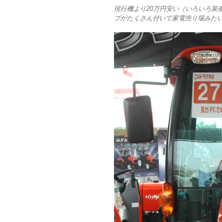
現行機より20万円安い（いろいろ装
プがたくさん付いて家電売り場みた