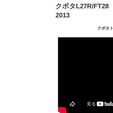
稿
クボタL27R/FT
日:
2013
クボタ