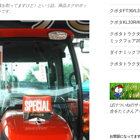
備を削ってますけど）という話。商品タグやポッ
クボタFT30/
いです。
クボタKL33R
クボタトラク
ミックフェア20
ダイナミックフ
クボタトラクタ
ばけついねのサ
合をたくさんア
お世話になってま