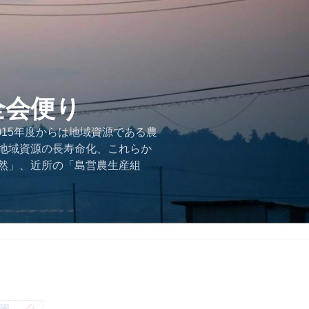
全会便り
015年度からは地域資源である農
地域資源の長寿命化、これらか
然」、近所の「島営農生産組