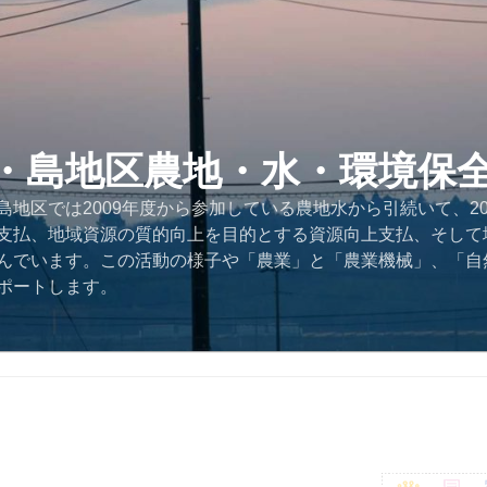
・島地区農地・水・環境保
地区では2009年度から参加している農地水から引続いて、2
支払、地域資源の質的向上を目的とする資源向上支払、そして
んでいます。この活動の様子や「農業」と「農業機械」、「自
ポートします。