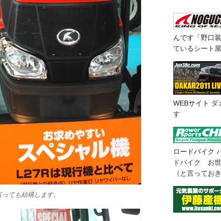
んです「野口
ているシート
WEBサイト
ダ
す
ロードバイク
ドバイク お
（と言ってお
言っても結構します。