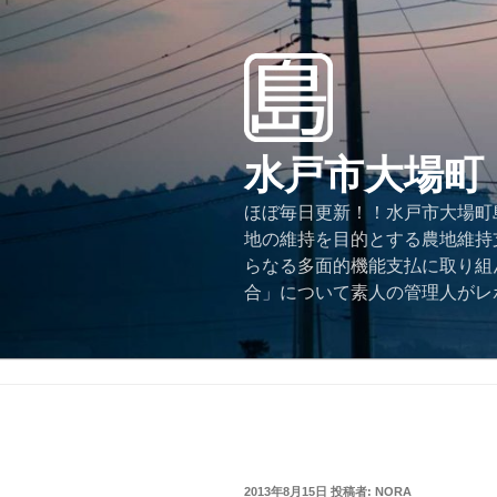
コ
ン
テ
ン
ツ
へ
水戸市大場町
ス
キ
ほぼ毎日更新！！水戸市大場町島
ッ
地の維持を目的とする農地維持
プ
らなる多面的機能支払に取り組
合」について素人の管理人がレ
投
2013年8月15日
投稿者:
NORA