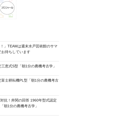
！」TEAMは週末水戸芸術館のサマ
6でお待ちしています
認定三恵式S型「朝1分の農機考古学」
認定富士耕耘機PL型「朝1分の農機考古
対抗！井関の回答 1960年型式認定
0型「朝1分の農機考古学」