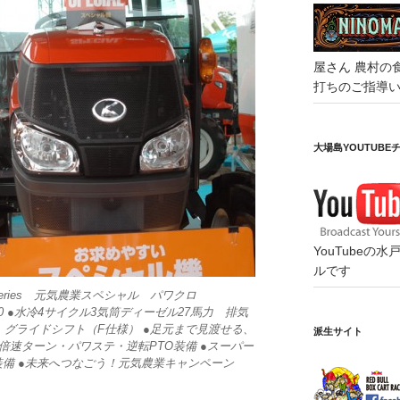
屋さん
農村の
打ちのご指導
大場島YOUTUBE
YouTube
ルです
eries 元気農業スペシャル パワクロ
0,700 ●水冷4サイクル3気筒ディーゼル27馬力 排気
速、グライドシフト（F仕様） ●足元まで見渡せる、
派生サイト
D倍速ターン・パワステ・逆転PTO装備 ●スーパー
装備 ●未来へつなごう！元気農業キャンペーン