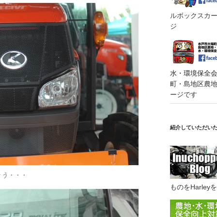
ルボックスカート
ジ
水・環境保全会便
町・島地区農地・
ージです
紹介していただい
ょう・・・
ものをHarl