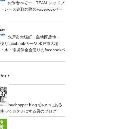
お米食べてー！TEAM
レッドブ
レース参戦の際のFacebookペー
水戸市大場町・島地区農地・
りfacebookページ
水戸市大場
水・環境保全会便りのfacebookペ
たサイト
inuchopper.blog
心の中にある
eyを使ってカタチにする男のブログ