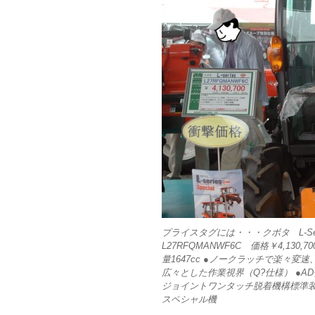
プライスタグには・・・クボタ L-S
L27RFQMANWF6C 価格￥4,13
量1647cc ●ノークラッチで楽々変
広々とした作業視界（Q?仕様） ●A
ジョイントワンタッチ脱着機構標準
スペシャル機