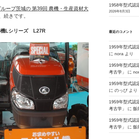
1958年型式
グループ茨城の 第39回 農機・生産資材大
2026年8月3日
、続きです。
機Lシリーズ L27R
最近のコメント
1959年型式
に
nora
より
1959年型式
考古学」
に
no
1959年型式
に
のっぴ
より
1959年型式
考古学」
に
飯
1959年型式
考古学」
に
飯