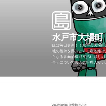
コ
ン
テ
ン
ツ
へ
水戸市大場町
ス
キ
ほぼ毎日更新！！水戸市大場町島
ッ
地の維持を目的とする農地維持
プ
らなる多面的機能支払に取り組
合」について素人の管理人がレ
投
2013年8月8日
投稿者:
NORA