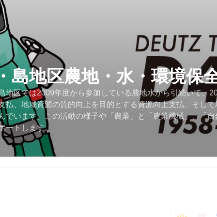
・島地区農地・水・環境保
地区では2009年度から参加している農地水から引続いて、2
支払、地域資源の質的向上を目的とする資源向上支払、そして
んでいます。この活動の様子や「農業」と「農業機械」、「自
ポートします。