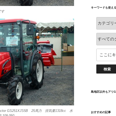
キーワードも使え
です
島地区以外もアリG
actor GS251XJS5B 25馬力 排気量1318cc 水
おすすめの記事
09,050