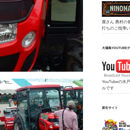
屋さん
農村の
打ちのご指導
大場島YOUTUBE
YouTube
ルです
派生サイト