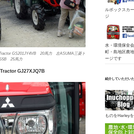
ルボックスカート
ジ
水・環境保全会便
町・島地区農地・
Tractor GS201JY4VB 20馬力 左ASUMA三菱ト
ージです
XJS5B 25馬力
i Tractor GJ27XJQ7B
紹介していただい
ものをHarl