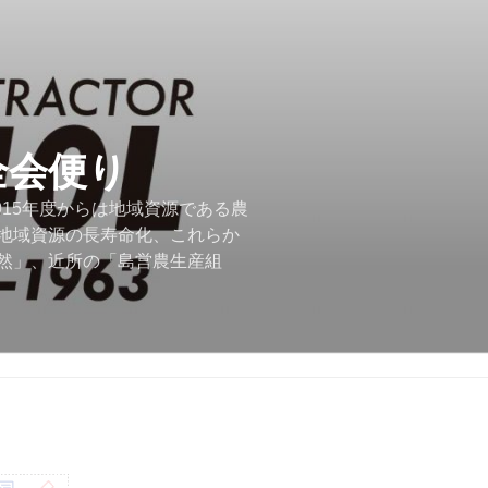
全会便り
015年度からは地域資源である農
地域資源の長寿命化、これらか
然」、近所の「島営農生産組