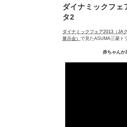
稿
ダイナミックフェア
日:
タ2
ダイナミックフェア2013（JA
展示会）
で見たASUMA三菱ト
赤ちゃんか