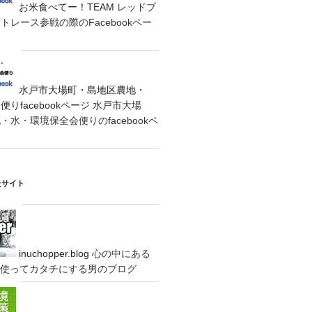
お米食べてー！TEAM
レッドブ
レース参戦の際のFacebookペー
水戸市大場町・島地区農地・
りfacebookページ
水戸市大場
水・環境保全会便りのfacebookペ
たサイト
inuchopper.blog
心の中にある
eyを使ってカタチにする男のブログ