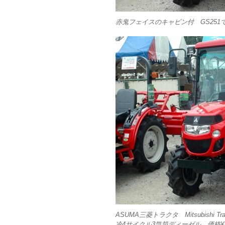
赤鬼フェイスのキャビン付 GS251
ASUMA三菱トラクタ Mitsubishi Tr
冷4サイクル3気筒ディーゼル 価格¥3,1