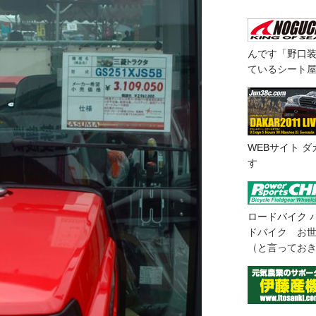
んです「野口
ているシート
WEBサイト
ダ
す
ロードバイク
ドバイク お
（と言ってお