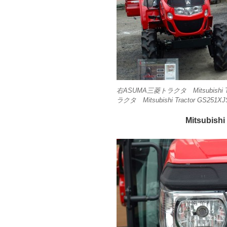
右ASUMA三菱トラクタ Mitsubishi 
ラクタ Mitsubishi Tractor GS251
Mitsubish