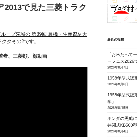
2013で見た三菱トラク
グループ茨城の 第39回 農機・生産資材大
最近の投稿
ラクタその2です。
「お米たべてー
若者、三菱顔、顔動画
ーフェス202
2026年8月7日
1958年型式
2026年8月6日
1958年型式
学」
2026年8月5日
ホンダの黒船に
井関式KB50
2026年8月4日