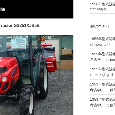
1958年型式
2026年8月3日
 Tractor GS251XJS5B
最近のコメント
1959年型式
に
nora
より
1959年型式
考古学」
に
no
1959年型式
に
のっぴ
より
1959年型式
考古学」
に
飯
1959年型式
考古学」
に
飯