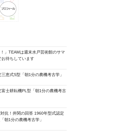
！」TEAMは週末水戸芸術館のサマ
6でお待ちしています
認定三恵式S型「朝1分の農機考古学」
認定富士耕耘機PL型「朝1分の農機考古
対抗！井関の回答 1960年型式認定
0型「朝1分の農機考古学」