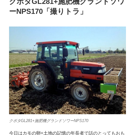
クボタGL281+施肥機グランドソワ
日:
ーNPS170「撮りトラ」
クボタGL281+施肥機グランドソワーNPS170
今日は
カモの卵
+
土地の記憶
の年長者で話のとってもおも