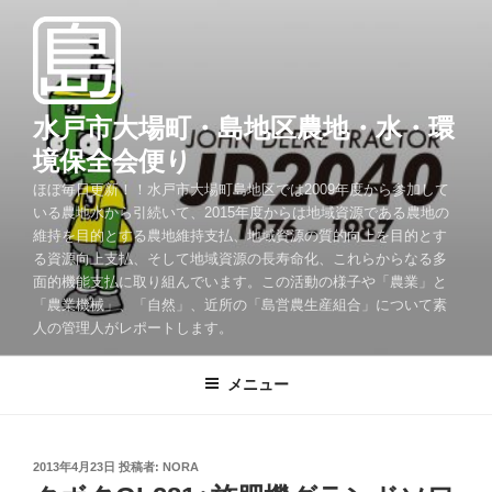
コ
ン
テ
ン
ツ
水戸市大場町・島地区農地・水・環
へ
境保全会便り
ス
ほぼ毎日更新！！水戸市大場町島地区では2009年度から参加して
キ
いる農地水から引続いて、2015年度からは地域資源である農地の
ッ
維持を目的とする農地維持支払、地域資源の質的向上を目的とす
プ
る資源向上支払、そして地域資源の長寿命化、これらからなる多
面的機能支払に取り組んでいます。この活動の様子や「農業」と
「農業機械」、「自然」、近所の「島営農生産組合」について素
人の管理人がレポートします。
メニュー
投
2013年4月23日
投稿者:
NORA
稿