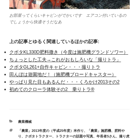
お部屋ってくらいキャビンがでかいです エアコン付いているの
でしょうから快適そうだなあ
上の記事とゆるく関連しているほかの記事:
クボタKL330D肥料撒き（今度は施肥機グランドソワー）
ちょっとした工夫→これがおもしろいな「撮りトラ」
クボタGL261+自作キャビン・・・撮りトラ
田んぼは遊園地だ！（施肥機ブロードキャスター）
やっぱり見た目もあるんだ・・・くろかけ2013その2
初めてのクローラ体験その2 乗りトラ®
カ
農業機械
テ
タ
「農業」2013年度の（平成25年度）米作り
、
「農業」施肥機、肥料や
ゴ
グ
り
、
クボタトラクター
、
トラクターの話題や写真
、
年長者Sさん
、
撮り虎
リ