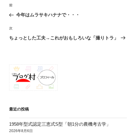
投
前
前
稿
の
今年はムラサキハナナで・・・
ナ
投
ビ
稿
次
次
ゲ
の
ちょっとした工夫→これがおもしろいな「撮りトラ」
投
ー
稿
シ
ョ
ン
最近の投稿
1958年型式認定三恵式S型「朝1分の農機考古学」
2026年8月6日