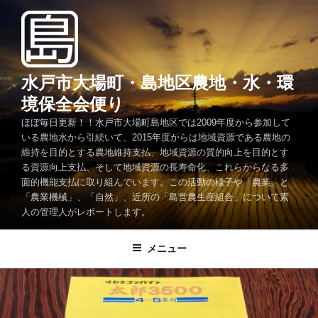
コ
ン
テ
ン
ツ
水戸市大場町・島地区農地・水・環
へ
境保全会便り
ス
ほぼ毎日更新！！水戸市大場町島地区では2009年度から参加して
キ
いる農地水から引続いて、2015年度からは地域資源である農地の
ッ
維持を目的とする農地維持支払、地域資源の質的向上を目的とす
プ
る資源向上支払、そして地域資源の長寿命化、これらからなる多
面的機能支払に取り組んでいます。この活動の様子や「農業」と
「農業機械」、「自然」、近所の「島営農生産組合」について素
人の管理人がレポートします。
メニュー