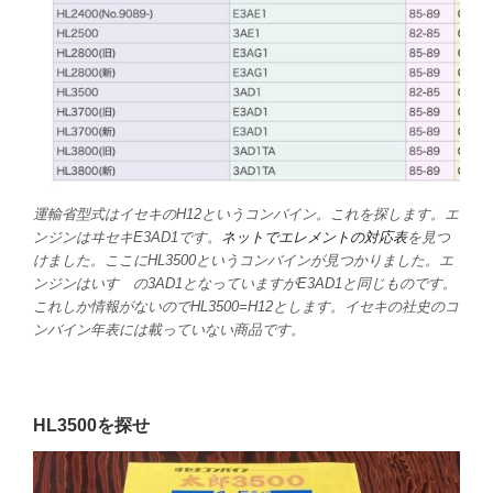
運輸省型式はイセキのH12というコンバイン。これを探します。エ
ンジンはヰセキE3AD1です。
ネットでエレメントの対応表
を見つ
けました。ここにHL3500というコンバインが見つかりました。エ
ンジンはいすゞの3AD1となっていますがE3AD1と同じものです。
これしか情報がないのでHL3500=H12とします。イセキの社史のコ
ンバイン年表には載っていない商品です。
HL3500を探せ