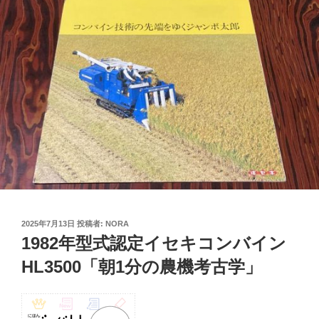
投
2025年7月13日
投稿者:
NORA
稿
1982年型式認定イセキコンバイン
日:
HL3500「朝1分の農機考古学」