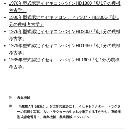
1976年型式認定イセキコンバインHD1300「朝1分の農機
考古学」
1990年型式認定ヰセキフロンティア307・HL300G「朝1
分の農機考古学」
1976年型式認定イセキコンバインHD3000「朝1分の農機
考古学」
1979年型式認定イセキコンバインHD1450「朝1分の農機
考古学」
1985年型式認定イセキコンバインHL1600「朝1分の農機
考古学」
カ
農業機械
テ
タ
『MEIBAN（銘板）』を世界共通語に！
、
イセキトラクター
、
トラクタ
ゴ
グ
ーの話題や写真
、
古いトラクターの生まれを推定する手がかり、運輸省
リ
型式認定番号！
、
農業機械
、
農業機械-コンバイン
ー