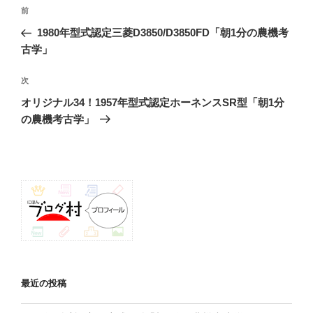
投
前
前
稿
の
1980年型式認定三菱D3850/D3850FD「朝1分の農機考
ナ
投
古学」
ビ
稿
ゲ
次
次
の
ー
オリジナル34！1957年型式認定ホーネンスSR型「朝1分
投
シ
の農機考古学」
稿
ョ
ン
最近の投稿