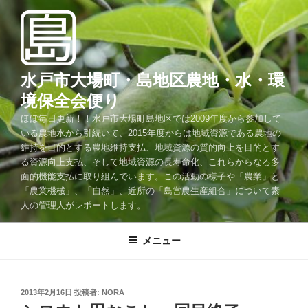
コ
ン
テ
ン
ツ
水戸市大場町・島地区農地・水・環
へ
境保全会便り
ス
ほぼ毎日更新！！水戸市大場町島地区では2009年度から参加して
キ
いる農地水から引続いて、2015年度からは地域資源である農地の
ッ
維持を目的とする農地維持支払、地域資源の質的向上を目的とす
プ
る資源向上支払、そして地域資源の長寿命化、これらからなる多
面的機能支払に取り組んでいます。この活動の様子や「農業」と
「農業機械」、「自然」、近所の「島営農生産組合」について素
人の管理人がレポートします。
メニュー
投
2013年2月16日
投稿者:
NORA
稿