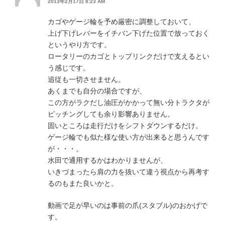
2013年2月17日 8:23 AM
カゴやゲージ輪を予め厳密に調整しておいて、
上げ下げレバーをイチバン下げた位置で放っておく
というやり方です。
ロータリーのカゴとトップリンクだけで支えるとい
う感じです。
追従も一切させません。
あくまでも自分の場合ですが、
この方がラクだし油圧がかかって無い分トラクタが
ピッチングしても余り影響ありません。
固いところは走行だけをシフトダウンするだけ。
ゲージ輪でも似た様な使い方が出来ると思うんです
が・・・。
水田で通用するかはわかりませんが、
いきづまったら肩の力を抜いて違う視点から再考す
るのもまた良いかと。
動画で足が早いのは事前の爪(スタブル)のおかげで
す。