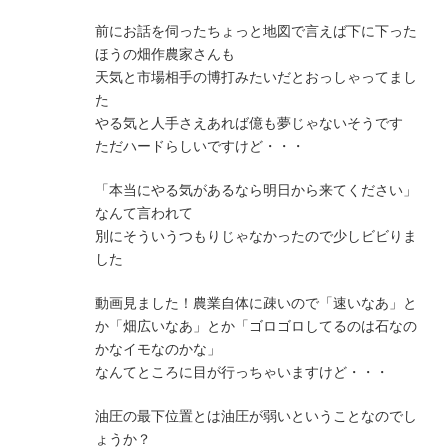
前にお話を伺ったちょっと地図で言えば下に下った
ほうの畑作農家さんも
天気と市場相手の博打みたいだとおっしゃってまし
た
やる気と人手さえあれば億も夢じゃないそうです
ただハードらしいですけど・・・
「本当にやる気があるなら明日から来てください」
なんて言われて
別にそういうつもりじゃなかったので少しビビりま
した
動画見ました！農業自体に疎いので「速いなあ」と
か「畑広いなあ」とか「ゴロゴロしてるのは石なの
かなイモなのかな」
なんてところに目が行っちゃいますけど・・・
油圧の最下位置とは油圧が弱いということなのでし
ょうか？