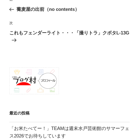
稿
の
蕎麦屋の出前（no contents）
ナ
投
ビ
稿
次
次
ゲ
の
これもフェンダーライト・・・「撮りトラ」クボタL-13G
投
ー
稿
シ
ョ
ン
最近の投稿
「お米たべてー！」TEAMは週末水戸芸術館のサマーフェ
ス2026でお待ちしています