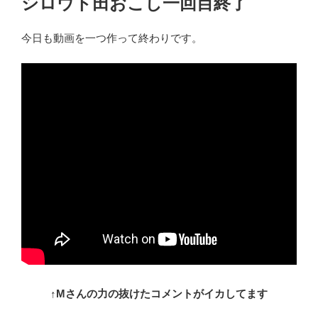
シロウト田おこし一回目終了
日:
今日も動画を一つ作って終わりです。
↑Mさんの力の抜けたコメントがイカしてます