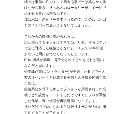
畑では事前に爪で１～２回走る事で土は柔らかく砕
けながら乾き、そのあとのロータリー早足で一回で
済ませる事が出来るんです。
畑は水はけの良さを要求されるので、この辺は水田
とのイチバンの違いじゃないでしょうか。
これからの農機に求められるは、
誰が乗ってもキレイにできて当たり前、さらに早い
作業に対応した機械じゃないと、１人で24時間働
かないと間に合わなくなってしまいます。
EUの機械が高度に電子化されてるのもそれが理由
なんだと思います。
受委託作業(コントラクター)が発達したＥＵで一人
前のオペレータを育成する手間と人件費を軽減する
ために、
操縦系統を電子化するオプションが用意され、作業
機ごとの設定をロードするだけですぐにプロが調整
した作業に近い状態が再現可能になってます。
それだけでプロになれるとは限りませんが大幅に省
力化することができます。