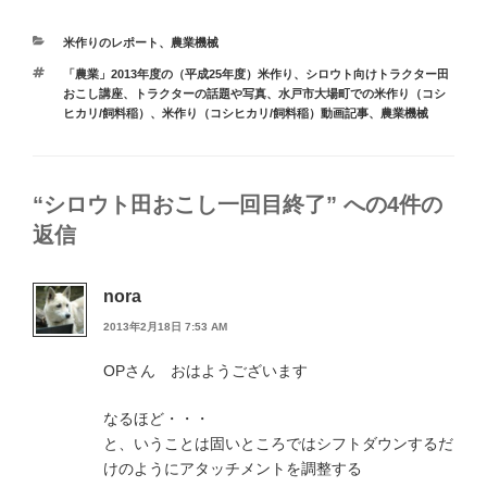
カ
米作りのレポート
、
農業機械
テ
タ
「農業」2013年度の（平成25年度）米作り
、
シロウト向けトラクター田
ゴ
グ
おこし講座
、
トラクターの話題や写真
、
水戸市大場町での米作り（コシ
リ
ヒカリ/飼料稲）
、
米作り（コシヒカリ/飼料稲）動画記事
、
農業機械
ー
“シロウト田おこし一回目終了” への4件の
返信
nora
2013年2月18日 7:53 AM
OPさん おはようございます
なるほど・・・
と、いうことは固いところではシフトダウンするだ
けのようにアタッチメントを調整する