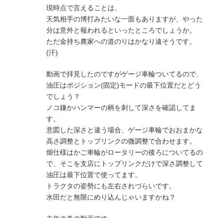
現時点で言えることは、
天気相手の博打みたいな一面もありますが、やった
分は意外と報われるといったところでしょうか。
ただ金持ち農家への道のりはかなり遠そうです。
(汗)
動画で拝見したのですがゲージ車輪ついてるので、
油圧はポジション(固定)モードの最下位置だとどう
でしょう？
ノコ鎌かハンマーの柄を刺して深さを確認してま
す。
意図した深さと違う場合、ゲージ車輪でおおまかな
高さ調整とトップリンクの微調整で合わせます。
畑仕様はかご車輪がロータリーの後ろについてるの
で、そこを支店にトップリンクだけで深さ調整して
油圧は最下位置で使ってます。
トラクタの姿勢にも左右されづらいです。
水田だと無限にめり込んじゃいますかね？