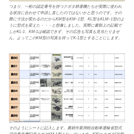
つまり、一桁の認定番号を持つクボタ耕運機たちが実際に使われ
る状況に合わせて申請し直したのではないかと思うのです。その
際に寸法が変わるのだからKM型をKM−1型、KL型をKLM−1型のよ
うに型式を変えた・・・と想像しました。実際に書類上の記載で
しかKL-1、KM-1は確認できず、その広告も写真も見当たりませ
ん。よってこのKM型の写真を持ってK-1型とすることにします。
そのようにシートに記入します。農耕作業用軽自動車運輸省型式