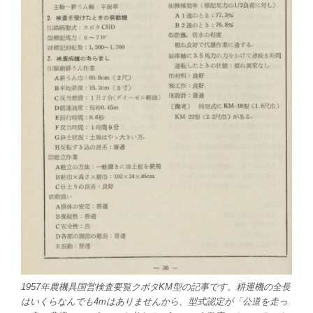
1957年農機具国営検査要覧クボタKM型の記事です。耕運機の全長
はいくらなんでも4mはありませんから、型式認定が「公道を走っ