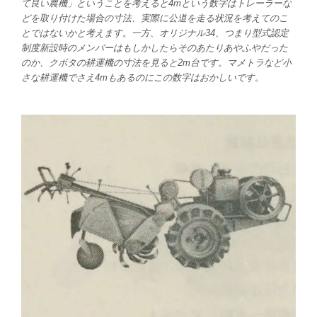
て良い農機」ということを考えると4mという数字はトレーラーな
どを取り付けた場合の寸法、実際に公道を走る状況を考えてのこ
とではないかと考えます。一方、オリジナル34、つまり型式認定
制度新設時のメンバーはもしかしたらそのあたりあやふやだった
のか、クボタの耕運機の寸法を見ると2m台です。マメトラなど小
さな耕運機でさえ4mもあるのにこの数字はおかしいです。