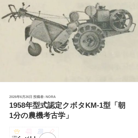
投
2026年6月26日
投稿者:
NORA
稿
1958年型式認定クボタKM-1型「朝
日:
1分の農機考古学」