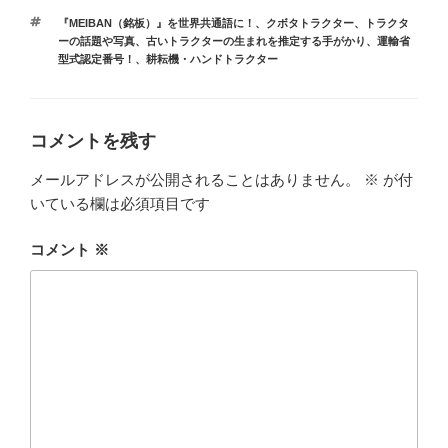
テ
タ
『MEIBAN（銘板）』を世界共通語に！
、
クボタトラクター
、
トラクタ
ゴ
グ
ーの話題や写真
、
古いトラクターの生まれを推定する手がかり、運輸省
リ
型式認定番号！
、
耕耘機・ハンドトラクター
ー
コメントを残す
メールアドレスが公開されることはありません。
※
が付
いている欄は必須項目です
コメント
※