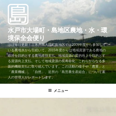
コ
ン
テ
ン
ツ
水戸市大場町・島地区農地・水・環
へ
境保全会便り
ス
ほぼ毎日更新！！水戸市大場町島地区では2009年度から参加して
キ
いる農地水から引続いて、2015年度からは地域資源である農地の
ッ
維持を目的とする農地維持支払、地域資源の質的向上を目的とす
プ
る資源向上支払、そして地域資源の長寿命化、これらからなる多
面的機能支払に取り組んでいます。この活動の様子や「農業」と
「農業機械」、「自然」、近所の「島営農生産組合」について素
人の管理人がレポートします。
メニュー