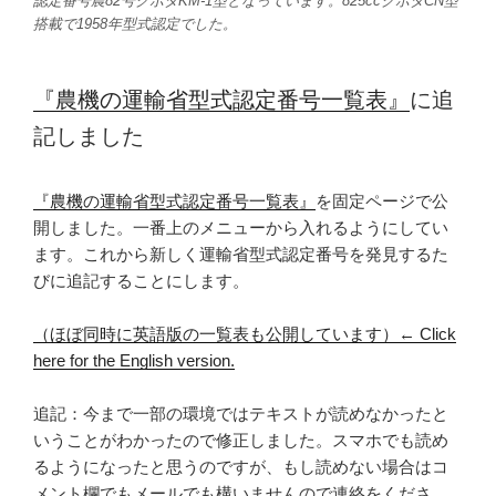
認定番号農82号クボタKM-1型となっています。825ccクボタCN型
搭載で1958年型式認定でした。
『農機の運輸省型式認定番号一覧表』
に追
記しました
『農機の運輸省型式認定番号一覧表』
を固定ページで公
開しました。一番上のメニューから入れるようにしてい
ます。これから新しく運輸省型式認定番号を発見するた
びに追記することにします。
（ほぼ同時に英語版の一覧表も公開しています）← Click
here for the English version.
追記：今まで一部の環境ではテキストが読めなかったと
いうことがわかったので修正しました。スマホでも読め
るようになったと思うのですが、もし読めない場合はコ
メント欄でもメールでも構いませんので連絡をくださ