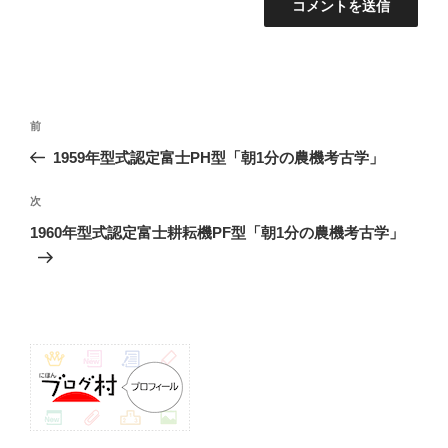
投
前
前
稿
の
1959年型式認定富士PH型「朝1分の農機考古学」
ナ
投
ビ
稿
次
次
ゲ
の
1960年型式認定富士耕耘機PF型「朝1分の農機考古学」
投
ー
稿
シ
ョ
ン