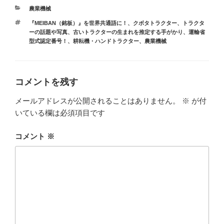
カ
農業機械
テ
タ
『MEIBAN（銘板）』を世界共通語に！
、
クボタトラクター
、
トラクタ
ゴ
グ
ーの話題や写真
、
古いトラクターの生まれを推定する手がかり、運輸省
リ
型式認定番号！
、
耕耘機・ハンドトラクター
、
農業機械
ー
コメントを残す
メールアドレスが公開されることはありません。
※
が付
いている欄は必須項目です
コメント
※