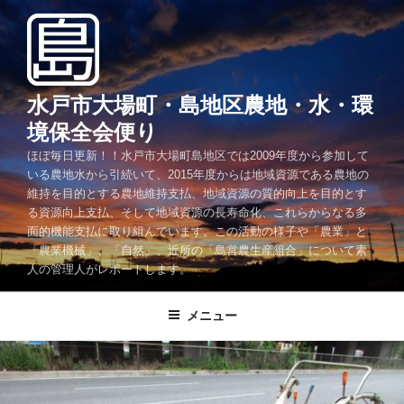
コ
ン
テ
ン
ツ
水戸市大場町・島地区農地・水・環
へ
境保全会便り
ス
ほぼ毎日更新！！水戸市大場町島地区では2009年度から参加して
キ
いる農地水から引続いて、2015年度からは地域資源である農地の
ッ
維持を目的とする農地維持支払、地域資源の質的向上を目的とす
プ
る資源向上支払、そして地域資源の長寿命化、これらからなる多
面的機能支払に取り組んでいます。この活動の様子や「農業」と
「農業機械」、「自然」、近所の「島営農生産組合」について素
人の管理人がレポートします。
メニュー