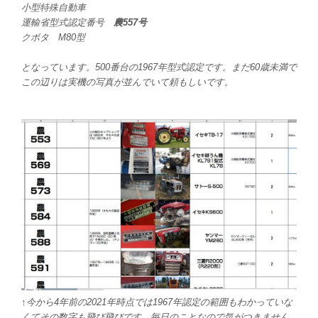
小型特殊自動車
運輸省型式認定番号
農557号
クボタ M80型
となっています。500番台の1967年型式認定です。まだ60歳未満で
この辺りは実機の写真が並んでいて頼もしいです。
↑今から4年前の2021年時点では1967年認定の範囲もわかっていな
くてその数字も飛び飛びです。毎日のことなので気がつきません