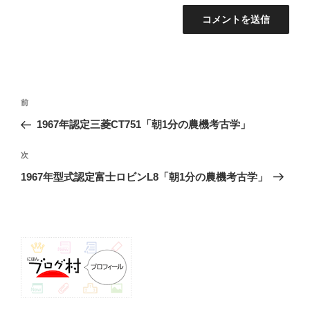
投
前
前
稿
の
1967年認定三菱CT751「朝1分の農機考古学」
ナ
投
ビ
稿
次
次
ゲ
の
1967年型式認定富士ロビンL8「朝1分の農機考古学」
投
ー
稿
シ
ョ
ン