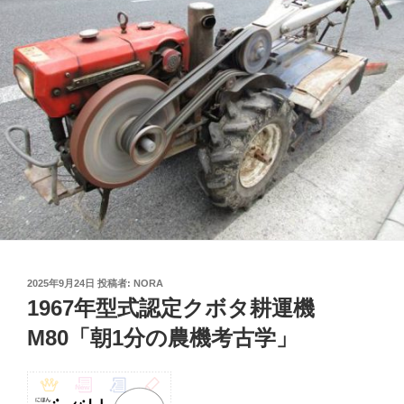
投
2025年9月24日
投稿者:
NORA
稿
1967年型式認定クボタ耕運機
日:
M80「朝1分の農機考古学」