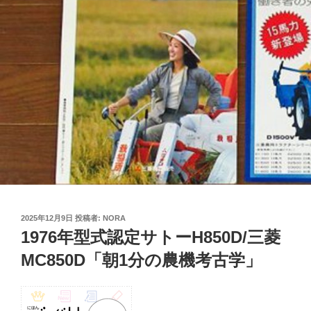
投
2025年12月9日
投稿者:
NORA
稿
1976年型式認定サトーH850D/三菱
日:
MC850D「朝1分の農機考古学」