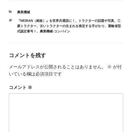
カ
農業機械
テ
タ
『MEIBAN（銘板）』を世界共通語に！
、
トラクターの話題や写真
、
三
ゴ
グ
菱トラクター
、
古いトラクターの生まれを推定する手がかり、運輸省型
リ
式認定番号！
、
農業機械-コンバイン
ー
コメントを残す
メールアドレスが公開されることはありません。
※
が付
いている欄は必須項目です
コメント
※