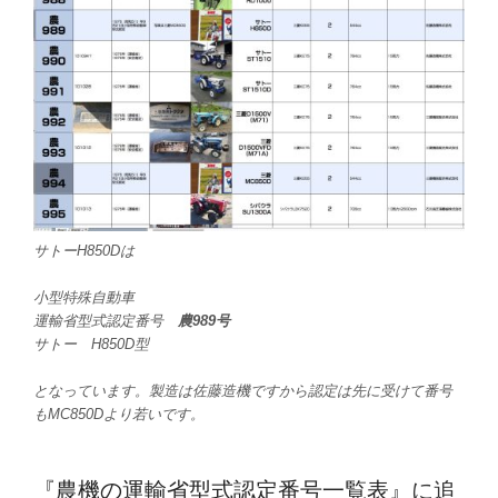
サトーH850Dは
小型特殊自動車
運輸省型式認定番号
農989号
サトー H850D型
となっています。製造は佐藤造機ですから認定は先に受けて番号
もMC850Dより若いです。
『農機の運輸省型式認定番号一覧表』
に追