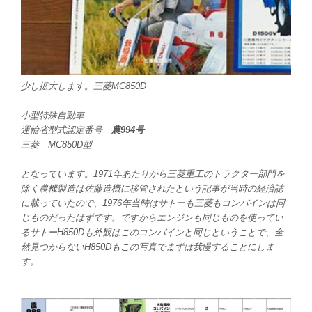
少し拡大します。三菱MC850D
小型特殊自動車
運輸省型式認定番号
農994号
三菱 MC850D型
となっています。1971年あたりから三菱重工のトラクター部門を
除く農機製造は佐藤造機に移管されたという記事が当時の経済誌
に載っていたので、1976年当時はサトーも三菱もコンバインは同
じものだったはずです。ですからエンジンも同じものを使ってい
るサトーH850Dも外観はこのコンバインと同じということで、全
然見つからないH850Dもこの写真でまずは我慢することにしま
す。