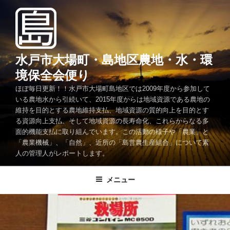
コ
ン
テ
ン
ツ
水戸市大場町・島地区農地・水・環
へ
境保全会便り
ス
ほぼ毎日更新！！水戸市大場町島地区では2009年度から参加して
キ
いる農地水から引続いて、2015年度からは地域資源である農地の
ッ
維持を目的とする農地維持支払、地域資源の質的向上を目的とす
プ
る資源向上支払、そして地域資源の長寿命化、これらからなる多
面的機能支払に取り組んでいます。この活動の様子や「農業」と
「農業機械」、「自然」、近所の「島営農生産組合」について素
人の管理人がレポートします。
メニュー