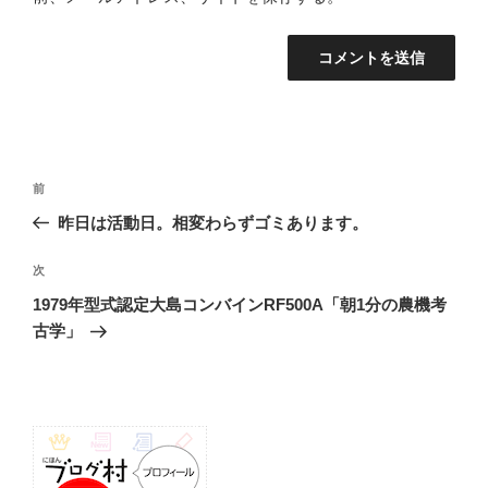
投
前
前
稿
の
昨日は活動日。相変わらずゴミあります。
ナ
投
ビ
稿
次
次
ゲ
の
1979年型式認定大島コンバインRF500A「朝1分の農機考
投
ー
古学」
稿
シ
ョ
ン