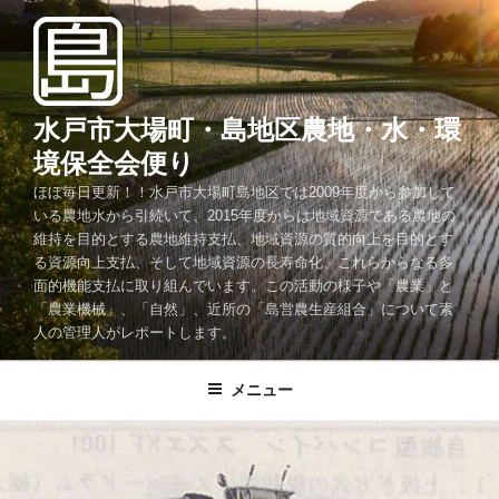
コ
ン
テ
ン
ツ
水戸市大場町・島地区農地・水・環
へ
境保全会便り
ス
ほぼ毎日更新！！水戸市大場町島地区では2009年度から参加して
キ
いる農地水から引続いて、2015年度からは地域資源である農地の
ッ
維持を目的とする農地維持支払、地域資源の質的向上を目的とす
プ
る資源向上支払、そして地域資源の長寿命化、これらからなる多
面的機能支払に取り組んでいます。この活動の様子や「農業」と
「農業機械」、「自然」、近所の「島営農生産組合」について素
人の管理人がレポートします。
メニュー