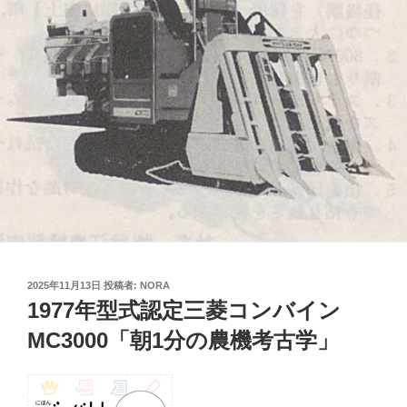
投
2025年11月13日
投稿者:
NORA
稿
1977年型式認定三菱コンバイン
日:
MC3000「朝1分の農機考古学」