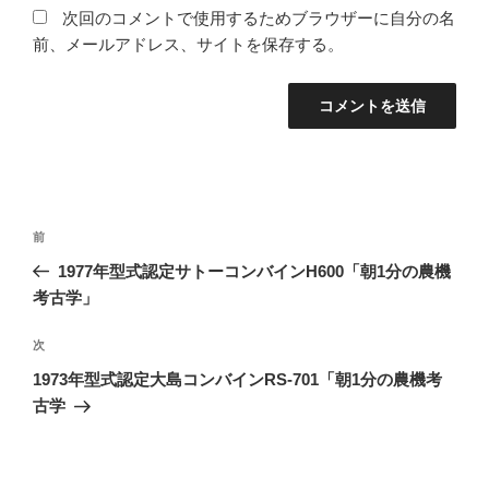
次回のコメントで使用するためブラウザーに自分の名
前、メールアドレス、サイトを保存する。
投
前
前
稿
の
1977年型式認定サトーコンバインH600「朝1分の農機
ナ
投
考古学」
ビ
稿
ゲ
次
次
の
ー
1973年型式認定大島コンバインRS-701「朝1分の農機考
投
シ
古学
稿
ョ
ン