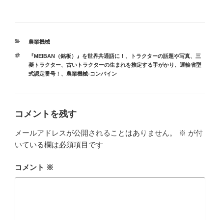
カ
農業機械
テ
タ
『MEIBAN（銘板）』を世界共通語に！
、
トラクターの話題や写真
、
三
ゴ
グ
菱トラクター
、
古いトラクターの生まれを推定する手がかり、運輸省型
リ
式認定番号！
、
農業機械-コンバイン
ー
コメントを残す
メールアドレスが公開されることはありません。
※
が付
いている欄は必須項目です
コメント
※