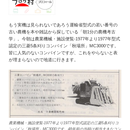
もう実機は見られないであろう運輸省型式の若い番号の
古い農機を本や雑誌から探している「朝1分の農機考古
学」。今朝は農業機械・施設便覧-1977年より1977年型式
認定の三菱5条刈りコンバイン「秋場所」MC3000です。
皆に人気のないコンバインですが、これをやらないと表
が埋まらないので地道に行きます。
農業機械・施設便覧-1977年より1977年型式認定の三菱5条刈りコ
ンバイン「秋場所」MC3000です。48年前の当時は相当大きなコン