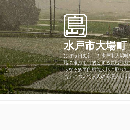
コ
ン
テ
ン
ツ
へ
水戸市大場町
ス
キ
ほぼ毎日更新！！水戸市大場町島
ッ
地の維持を目的とする農地維持
プ
らなる多面的機能支払に取り組
合」について素人の管理人がレ