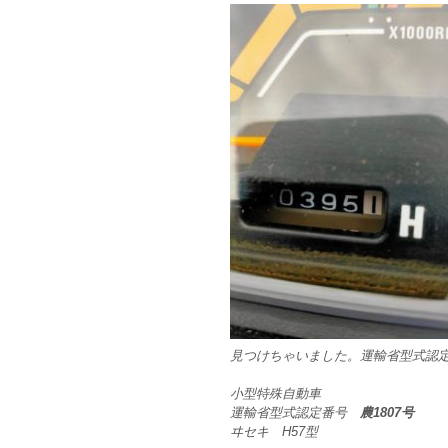
見つけちゃいました。運輸省型式認
小型特殊自動車
運輸省型式認定番号
農1807号
ヰセキ H57型