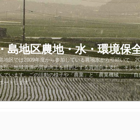
・島地区農地・水・環境保
地区では2009年度から参加している農地水から引続いて、2
支払、地域資源の質的向上を目的とする資源向上支払、そして
んでいます。この活動の様子や「農業」と「農業機械」、「自
ポートします。