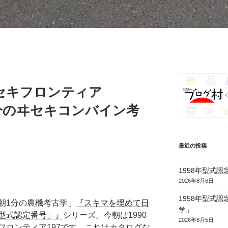
ヰセキフロンティア
朝1分のヰセキコンバイン考
最近の投稿
1958年型式
2026年8月6日
1958年型式
朝1分の農機考古学」
『スキマを埋めて日
学」
型式認定番号」』
シリーズ。今朝は1990
2026年8月5日
フロンティア197です。これはカタログな