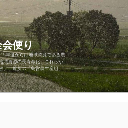
全会便り
015年度からは地域資源である農
地域資源の長寿命化、これらか
然」、近所の「島営農生産組