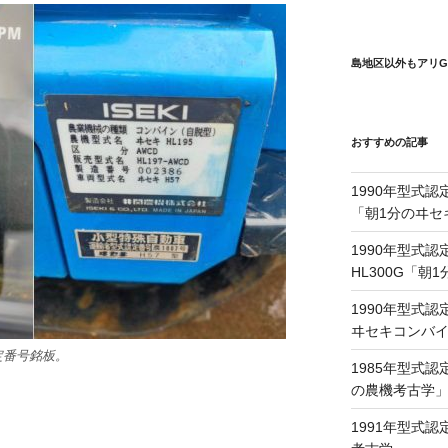
島地区以外もアリG
おすすめの記事
1990年型式認
「朝1分のヰセ
1990年型式認
HL300G「朝
1990年型式認
ヰセキコンバ
定番号銘板。
1985年型式認
の農機考古学
1991年型式認