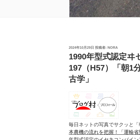
投
2024年10月29日
投稿者:
NORA
稿
1990年型式認定
日:
197（H57）「
古学」
毎日ネットの写真でサクッと「
本農機の流れを把握！「運輸省
年型式認定の
イセキ
コンバイン