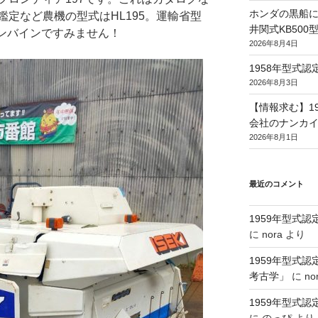
ホンダの黒船に
定など農機の型式はHL195。運輸省型
井関式KB50
コンバインですみません！
2026年8月4日
1958年型式
2026年8月3日
【情報求む】1
会社のナンカイ
2026年8月1日
最近のコメント
1959年型式
に
nora
より
1959年型式
考古学」
に
no
1959年型式