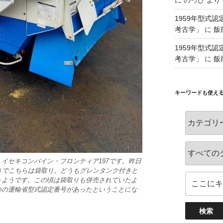
に
のっぴ
より
1959年型式
考古学」
に
飯
1959年型式
考古学」
に
飯
キーワードも使え
イセキコンバイン・フロンティア197です。昨日
きでこちらは袋取り。どうもグレンタンク付きと
うようです。この頃は袋取りも併売されていたよ
つの運輸省型式認定番号があったということにな