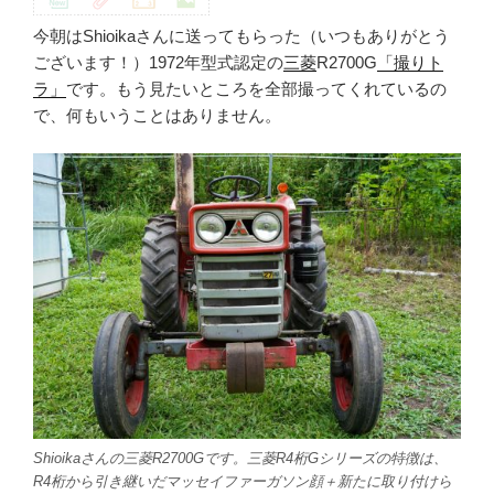
今朝はShioikaさんに送ってもらった（いつもありがとう
ございます！）1972年型式認定の
三菱
R2700G
「撮りト
ラ」
です。もう見たいところを全部撮ってくれているの
で、何もいうことはありません。
Shioikaさんの三菱R2700Gです。三菱R4桁Gシリーズの特徴は、
R4桁から引き継いだマッセイファーガソン顔＋新たに取り付けら