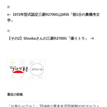
投
前
前
稿
の
1972年型式認定三菱R2700GはM55「朝1分の農機考古
ナ
投
学」
ビ
稿
ゲ
次
次
の
ー
【その2】Shioikaさんの三菱R2700G「撮りトラ」
投
シ
稿
ョ
ン
最近の投稿
「お米たべてー！」TEAMは週末水戸芸術館のサマーフェ