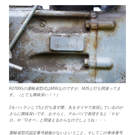
R2700Gの運輸省型式はM55なのですが、M25と打ち間違ってま
す。（とても興味深い！！）
2をバッテンして5と打ち直す際、丸をダイヤで表現しているのが
さらに興味深いです。おそらく、マルバツで表現すると「０ゼ
ロ」や「Oオー」と間違えるからなのでしょうね・・・
運輸省型式認定番号銘板がないということ、そしてこの車体番号