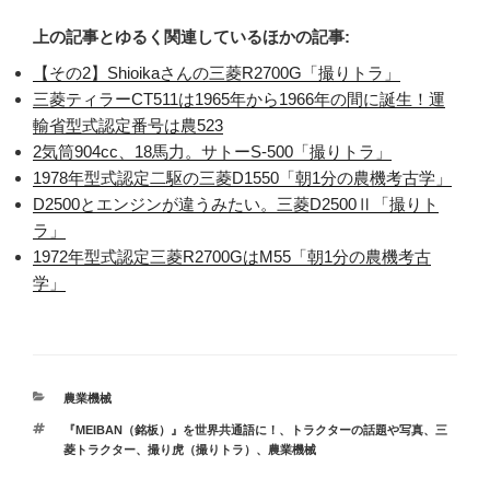
上の記事とゆるく関連しているほかの記事:
【その2】Shioikaさんの三菱R2700G「撮りトラ」
三菱ティラーCT511は1965年から1966年の間に誕生！運
輸省型式認定番号は農523
2気筒904cc、18馬力。サトーS-500「撮りトラ」
1978年型式認定二駆の三菱D1550「朝1分の農機考古学」
D2500とエンジンが違うみたい。三菱D2500Ⅱ「撮りト
ラ」
1972年型式認定三菱R2700GはM55「朝1分の農機考古
学」
カ
農業機械
テ
タ
『MEIBAN（銘板）』を世界共通語に！
、
トラクターの話題や写真
、
三
ゴ
グ
菱トラクター
、
撮り虎（撮りトラ）
、
農業機械
リ
ー