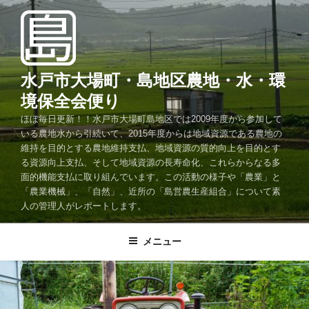
コ
ン
テ
ン
ツ
水戸市大場町・島地区農地・水・環
へ
境保全会便り
ス
ほぼ毎日更新！！水戸市大場町島地区では2009年度から参加して
キ
いる農地水から引続いて、2015年度からは地域資源である農地の
ッ
維持を目的とする農地維持支払、地域資源の質的向上を目的とす
プ
る資源向上支払、そして地域資源の長寿命化、これらからなる多
面的機能支払に取り組んでいます。この活動の様子や「農業」と
「農業機械」、「自然」、近所の「島営農生産組合」について素
人の管理人がレポートします。
メニュー