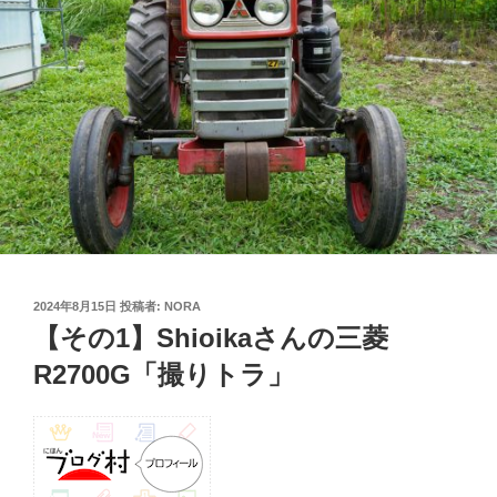
投
2024年8月15日
投稿者:
NORA
稿
【その1】Shioikaさんの三菱
日:
R2700G「撮りトラ」