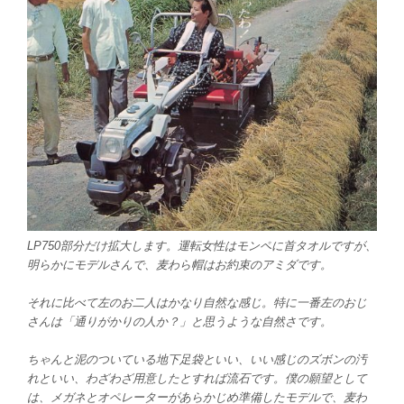
LP750部分だけ拡大します。運転女性はモンペに首タオルですが、
明らかにモデルさんで、麦わら帽はお約束のアミダです。
それに比べて左のお二人はかなり自然な感じ。特に一番左のおじ
さんは「通りがかりの人か？」と思うような自然さです。
ちゃんと泥のついている地下足袋といい、いい感じのズボンの汚
れといい、わざわざ用意したとすれば流石です。僕の願望として
は、メガネとオペレーターがあらかじめ準備したモデルで、麦わ