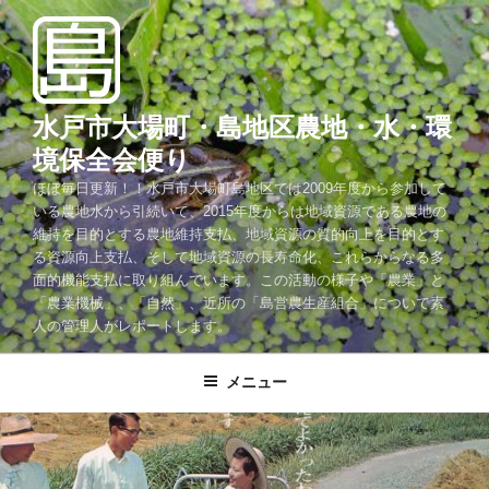
コ
ン
テ
ン
ツ
水戸市大場町・島地区農地・水・環
へ
境保全会便り
ス
ほぼ毎日更新！！水戸市大場町島地区では2009年度から参加して
キ
いる農地水から引続いて、2015年度からは地域資源である農地の
ッ
維持を目的とする農地維持支払、地域資源の質的向上を目的とす
プ
る資源向上支払、そして地域資源の長寿命化、これらからなる多
面的機能支払に取り組んでいます。この活動の様子や「農業」と
「農業機械」、「自然」、近所の「島営農生産組合」について素
人の管理人がレポートします。
メニュー