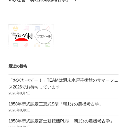
シ
稿
ョ
ン
最近の投稿
「お米たべてー！」TEAMは週末水戸芸術館のサマーフェ
ス2026でお待ちしています
2026年8月7日
1958年型式認定三恵式S型「朝1分の農機考古学」
2026年8月6日
1958年型式認定富士耕耘機PL型「朝1分の農機考古学」