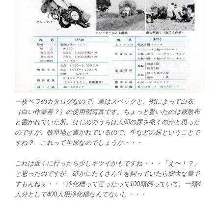
一枚ペラのカタログなので、裏はスペックと、例によって白衣
（白い作業着？）の使用例写真です。ちょっと驚いたのは尿散布
と書かれていた所。はじめのうちは人間の尿を撒くのかと思った
のですが、牧草地と書かれているので、牛などの尿ということで
すね？ これって生尿なのでしょうか・・・
これは近くに行ったら少しキツイかもですね・・・「え〜！？」
と思ったのですが、確かにたくさん牛を飼っていたら膨大な量で
すもんねぇ・・・浄化槽って言ったって100頭飼っていて、一頭4
人分として400人用浄化槽なんてないし・・・