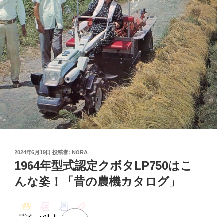
投
2024年6月19日
投稿者:
NORA
稿
1964年型式認定クボタLP750はこ
日:
んな姿！「昔の農機カタログ」