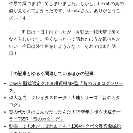
生尿で蹴つまずいてしまいました。しかし、LP750の真の
姿が見られてよかったです。shioikaさん、ありがとうご
ざいます。
・・・昨日は一日中雨でしたが、今朝は一転快晴で暑く
なるらしいです。暑くなったって晴れたほうが気持ちが
いい！今日は外で何をしようかな？ それではまた明
日！！
上の記事とゆるく関連しているほかの記事:
1964年型式認定クボタ耕運機MP型「昔のカタログシリー
ズ」
偉大な力、グレイタスローダ・大地シリーズ「昔のカタ
ログ」
昔の代かきはこんなだったんだ！1968年クボタ快速テー
ラーT65R「昔のカタログ」
動揺しても水がこぼれません「1964年クボタ農業機械総