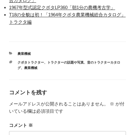
合カタログ」
1967年型式認定クボタLP360「朝1分の農機考古学」
T18の全貌は初！「1964年クボタ農業機械総合カタログ」
トラクタ編
カ
農業機械
テ
タ
クボタトラクター
、
トラクターの話題や写真
、
昔のトラクターカタロ
ゴ
グ
グ
、
農業機械
リ
ー
コメントを残す
メールアドレスが公開されることはありません。
※
が付
いている欄は必須項目です
コメント
※