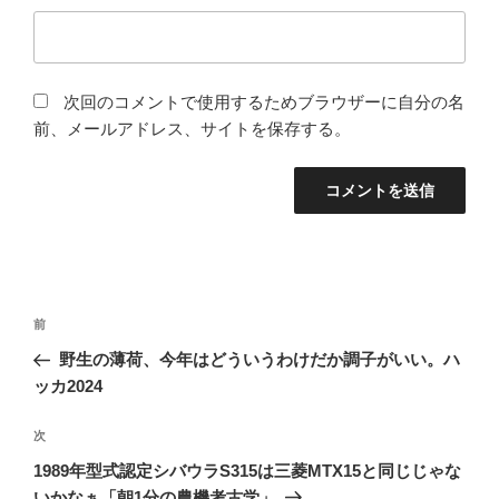
次回のコメントで使用するためブラウザーに自分の名
前、メールアドレス、サイトを保存する。
投
前
前
稿
の
野生の薄荷、今年はどういうわけだか調子がいい。ハ
ナ
投
ッカ2024
ビ
稿
ゲ
次
次
の
ー
1989年型式認定シバウラS315は三菱MTX15と同じじゃな
投
いかなぁ「朝1分の農機考古学」