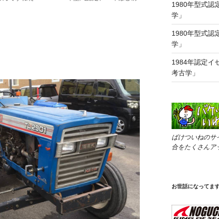
1980年型式認
学」
1980年型式認
学」
1984年認定イセ
考古学」
ばけついねのサ
合をたくさんア
お世話になってま