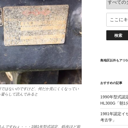
島地区以外もアリG
おすすめの記事
所ではないのですけど、何だか見にくくなってい
を凝らして読んでみると
1990年型式認
HL300G「朝
1981年認定イセ
考古学」
るんですねぇ・・・1981年型式認定、45年ほど前