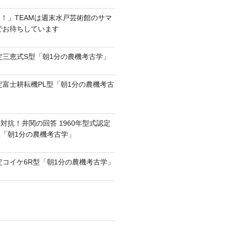
！」TEAMは週末水戸芸術館のサマ
6でお待ちしています
認定三恵式S型「朝1分の農機考古学」
認定富士耕耘機PL型「朝1分の農機考古
対抗！井関の回答 1960年型式認定
0型「朝1分の農機考古学」
認定コイケ6R型「朝1分の農機考古学」