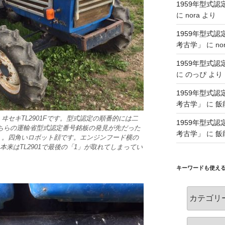
1959年型式
に
nora
より
1959年型式
考古学」
に
no
1959年型式
に
のっぴ
より
1959年型式
考古学」
に
飯
セキTL2901Fです。型式認定の順番的には二
1959年型式
、こちらの運輸省型式認定番号銘板の発見が先だった
考古学」
に
飯
」。四角いロボット顔です。エンジンフード横の
本来はTL2901で最後の「1」が取れてしまってい
キーワードも使え