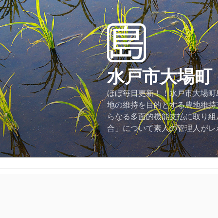
コ
ン
テ
ン
ツ
へ
水戸市大場町
ス
キ
ほぼ毎日更新！！水戸市大場町島
ッ
地の維持を目的とする農地維持
プ
らなる多面的機能支払に取り組
合」について素人の管理人がレ