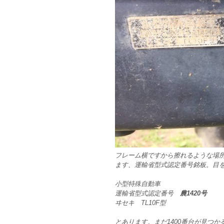
フレーム横ですから擦れるような場
ます、運輸省型式認定番号銘板。目
小型特殊自動車
運輸省型式認定番号
農1420号
ヰセキ TL10F型
とあります。まだ1400番台が見つか