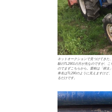
ネットオークションで見つけてきた、ヰ
駆のTL2901の方が先なのですが
のでまずこちらから。愛称は「耕太
車名はTL290のように見えますけど、
るだけです。