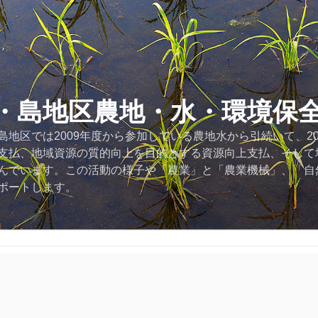
・島地区農地・水・環境保
地区では2009年度から参加している農地水から引続いて、2
支払、地域資源の質的向上を目的とする資源向上支払、そして
んでいます。この活動の様子や「農業」と「農業機械」、「自
ポートします。