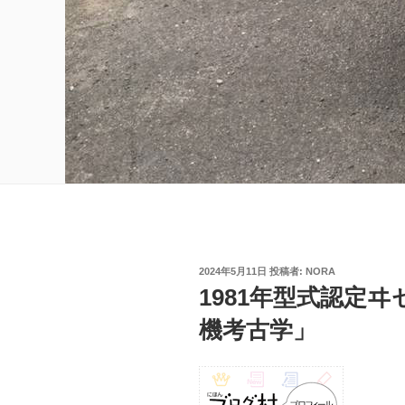
投
2024年5月11日
投稿者:
NORA
稿
1981年型式認定ヰセ
日:
機考古学」