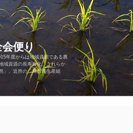
全会便り
015年度からは地域資源である農
地域資源の長寿命化、これらか
然」、近所の「島営農生産組