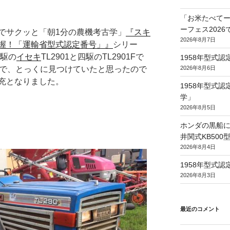
「お米たべてー
ーフェス202
でサクッと「朝1分の農機考古学」
『スキ
2026年8月7日
握！「運輸省型式認定番号」』
シリー
二駆の
イセキ
TL2901と四駆のTL2901Fで
1958年型式
2026年8月6日
ので、とっくに見つけていたと思ったので
充となりました。
1958年型式
学」
2026年8月5日
ホンダの黒船に
井関式KB50
2026年8月4日
1958年型式
2026年8月3日
最近のコメント