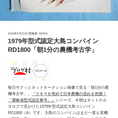
投
2024年3月21日
投稿者:
NORA
稿
1979年型式認定大島コンバイン
日:
RD1800「朝1分の農機考古学」
毎日サクッとネットオークション画像で見る「朝1分の農
機考古学」。
『スキマを埋めて日本農機の流れを把握！
「運輸省型式認定番号」』
シリーズ。今朝はネットのカ
タログで見かけた1979年型式認定大島コンバイン
RD1800（A）です。大島のコンバインはまだ一度も実機