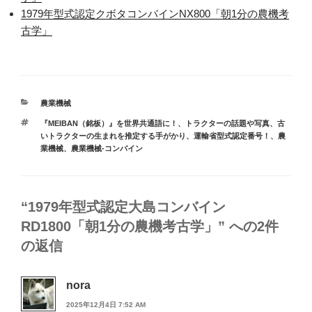
1979年型式認定クボタコンバインNX800「朝1分の農機考
古学」
カ
農業機械
テ
タ
『MEIBAN（銘板）』を世界共通語に！
、
トラクターの話題や写真
、
古
ゴ
グ
いトラクターの生まれを推定する手がかり、運輸省型式認定番号！
、
農
リ
業機械
、
農業機械-コンバイン
ー
“1979年型式認定大島コンバイン
RD1800「朝1分の農機考古学」” への2件
の返信
nora
2025年12月4日 7:52 AM