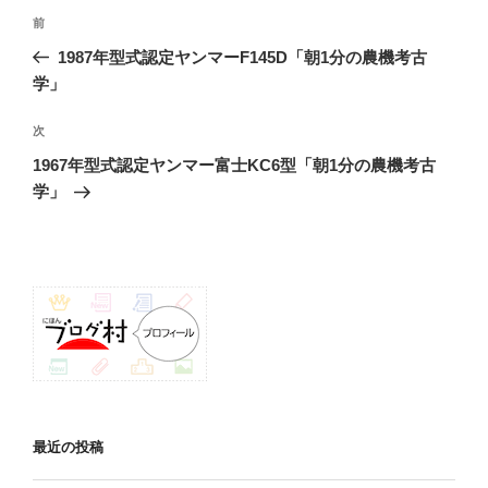
投
前
前
稿
の
1987年型式認定ヤンマーF145D「朝1分の農機考古
ナ
投
学」
ビ
稿
ゲ
次
次
の
ー
1967年型式認定ヤンマー富士KC6型「朝1分の農機考古
投
シ
学」
稿
ョ
ン
最近の投稿