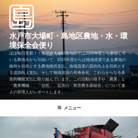
コ
ン
テ
ン
ツ
水戸市大場町・島地区農地・水・環
へ
境保全会便り
ス
ほぼ毎日更新！！水戸市大場町島地区では2009年度から参加して
キ
いる農地水から引続いて、2015年度からは地域資源である農地の
ッ
維持を目的とする農地維持支払、地域資源の質的向上を目的とす
プ
る資源向上支払、そして地域資源の長寿命化、これらからなる多
面的機能支払に取り組んでいます。この活動の様子や「農業」と
「農業機械」、「自然」、近所の「島営農生産組合」について素
人の管理人がレポートします。
メニュー