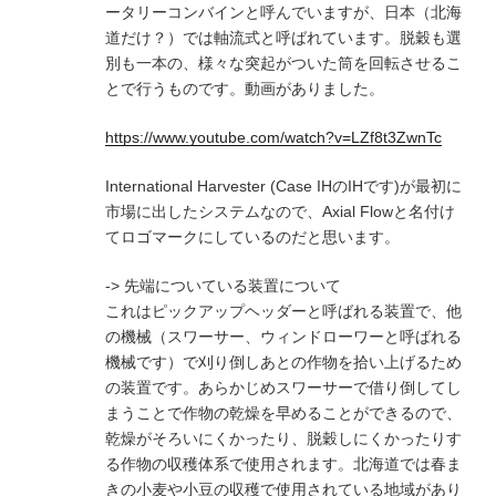
ータリーコンバインと呼んでいますが、日本（北海
道だけ？）では軸流式と呼ばれています。脱穀も選
別も一本の、様々な突起がついた筒を回転させるこ
とで行うものです。動画がありました。
https://www.youtube.com/watch?v=LZf8t3ZwnTc
International Harvester (Case IHのIHです)が最初に
市場に出したシステムなので、Axial Flowと名付け
てロゴマークにしているのだと思います。
-> 先端についている装置について
これはピックアップヘッダーと呼ばれる装置で、他
の機械（スワーサー、ウィンドローワーと呼ばれる
機械です）で刈り倒しあとの作物を拾い上げるため
の装置です。あらかじめスワーサーで借り倒してし
まうことで作物の乾燥を早めることができるので、
乾燥がそろいにくかったり、脱穀しにくかったりす
る作物の収穫体系で使用されます。北海道では春ま
きの小麦や小豆の収穫で使用されている地域があり