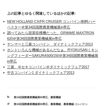
上の記事とゆるく関連しているほかの記事:
NEW HOLLAND CX/FR CRUISER コンバイン/飼料ハー
ベスター＠第34回国際農業機械展in帯広
調べてみたら甜菜収穫機だった。GRIMME MAXTRON
620＠第34回国際農業機械展in帯広
ヤンマーと三菱コンバイン ダイナミックフェア2013
ホントいろんな機械があるんだなぁ。RYOKUSANミキシ
ングフィーダーSAKURA500/150＠第34回国際農業機械展
in帯広
三菱、ヰセキコンバイン＠ダイナミックフェア2017
中古コンバイン1 ダイナミックフェア2013
カ
第34回国際農業機械展IN帯広
、
農業機械
テ
タ
第34回国際農業機械展IN帯広
、
農業機械
、
農業機械-コンバイン
ゴ