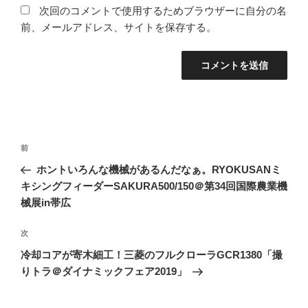
次回のコメントで使用するためブラウザーに自分の名
前、メールアドレス、サイトを保存する。
投
前
前
稿
の
ホントいろんな機械があるんだなぁ。RYOKUSANミ
ナ
投
キシングフィーダーSAKURA500/150＠第34回国際農業機
ビ
稿
械展in帯広
ゲ
次
次
ー
の
シ
冷却コアが寄木細工！三菱のフルクローラGCR1380「撮
投
りトラ＠ダイナミックフェア2019」
ョ
稿
ン