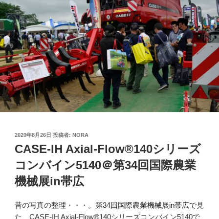
投
2020年8月26日
投稿者:
NORA
稿
CASE-IH Axial-Flow®140シリーズ
日:
コンバイン5140＠第34回国際農業
機械展in帯広
昔の写真の整理・・・。
第34回国際農業機械展in帯広
で見
た、CASE-IH Axial-Flow®140シリーズコンバイン5140で