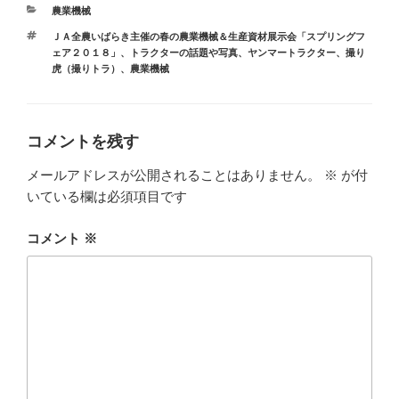
カ
農業機械
テ
タ
ＪＡ全農いばらき主催の春の農業機械＆生産資材展示会「スプリングフ
ゴ
グ
ェア２０１８」
、
トラクターの話題や写真
、
ヤンマートラクター
、
撮り
リ
虎（撮りトラ）
、
農業機械
ー
コメントを残す
メールアドレスが公開されることはありません。
※
が付
いている欄は必須項目です
コメント
※