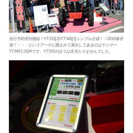
先行予約受付開始！YT333[J]/YT345[J]シンプル仕様！！2018春登
場！・・・というアーチに囲まれて展示してあるのはヤンマー
YT345J,UQHです。YT333のほうは見当たりませんでした。