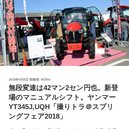
投
2018年4月6日
投稿者:
NORA
稿
無段変速は42マン2セン円也。新登
日:
場のマニュアルシフト。ヤンマー
YT345J,UQH「撮りトラ＠スプリ
ングフェア2018」