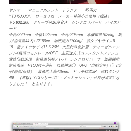
ヤンマー マニュアルシフト トラクター 45馬力
YT345J,UQH ロータリ無 メーカー希望小売価格（税込）
￥5,632,200
クリープ付16段変速 シンクロリバーサ ハイスピ
ード
全長3370mm 全幅1485mm 全高2305mm 本機重量1925kg 馬
力/排気量44.3ps/2189cc 油圧揚力1700kgf 前タイヤサイズ8-
18 後タイヤサイズ13.6-26H 大型特殊免許要 ディーゼルエン
ジン4気筒コモンレール/DPF 主変速方式コンスタントメッシュ
変速段数16段 前後進切替えレバーシンクロリバーサ 旋回機能
前輪倍速 PTO3段-+逆転 自動耕深◯ UFO（自動水平）◯（水
平/傾斜/保持） 最低地上高425mm ヒッチ標準3P 燃料タンク
48ℓ 【速報】YT3シリーズに「メカミッション」仕様が追加にな
りました！ とあります。