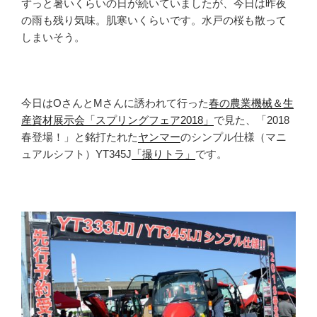
ずっと暑いくらいの日が続いていましたが、今日は昨夜
の雨も残り気味。肌寒いくらいです。水戸の桜も散って
しまいそう。
今日はOさんとMさんに誘われて行った
春の農業機械＆生
産資材展示会「スプリングフェア2018」
で見た、「2018
春登場！」と銘打たれた
ヤンマー
のシンプル仕様（マニ
ュアルシフト）YT345J
「撮りトラ」
です。