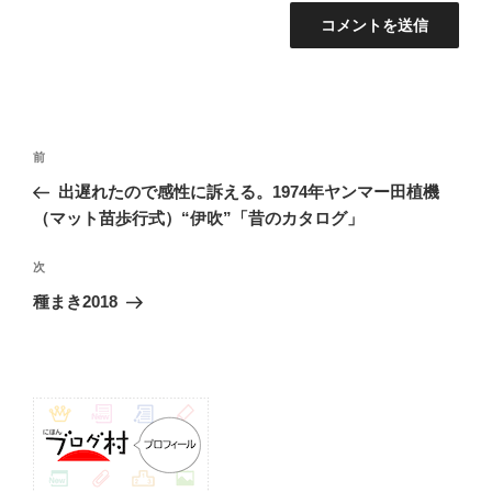
投
前
前
稿
の
出遅れたので感性に訴える。1974年ヤンマー田植機
ナ
投
（マット苗歩行式）“伊吹”「昔のカタログ」
ビ
稿
ゲ
次
次
の
ー
種まき2018
投
シ
稿
ョ
ン