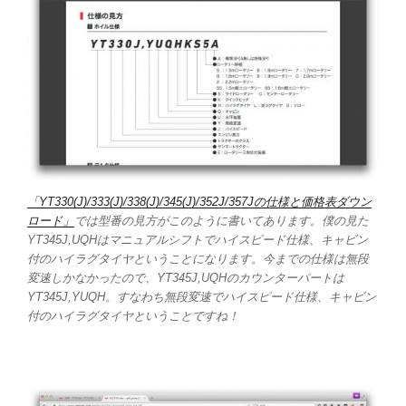
「YT330(J)/333(J)/338(J)/345(J)/352J/357Jの仕様と価格表ダウン
ロード」
では型番の見方がこのように書いてあります。僕の見た
YT345J,UQHはマニュアルシフトでハイスピード仕様、キャビン
付のハイラグタイヤということになります。今までの仕様は無段
変速しかなかったので、YT345J,UQHのカウンターパートは
YT345J,YUQH。すなわち無段変速でハイスピード仕様、キャビン
付のハイラグタイヤということですね！