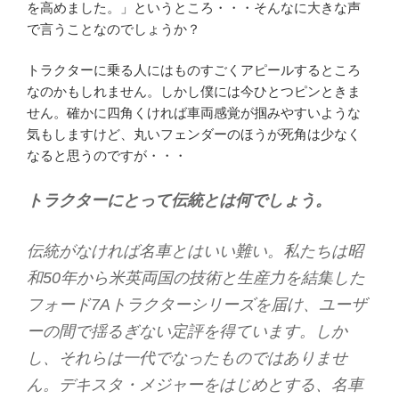
を高めました。」というところ・・・そんなに大きな声
で言うことなのでしょうか？
トラクターに乗る人にはものすごくアピールするところ
なのかもしれません。しかし僕には今ひとつピンときま
せん。確かに四角くければ車両感覚が掴みやすいような
気もしますけど、丸いフェンダーのほうが死角は少なく
なると思うのですが・・・
トラクターにとって伝統とは何でしょう。
伝統がなければ名車とはいい難い。私たちは昭
和50年から米英両国の技術と生産力を結集した
フォード7Aトラクターシリーズを届け、ユーザ
ーの間で揺るぎない定評を得ています。しか
し、それらは一代でなったものではありませ
ん。デキスタ・メジャーをはじめとする、名車