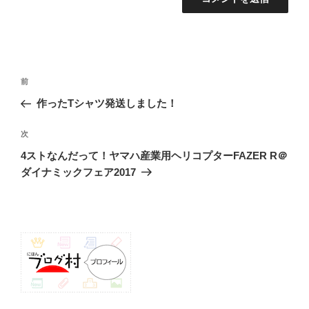
投
前
前
稿
の
作ったTシャツ発送しました！
ナ
投
ビ
稿
次
次
ゲ
の
4ストなんだって！ヤマハ産業用ヘリコプターFAZER R＠
投
ー
ダイナミックフェア2017
稿
シ
ョ
ン