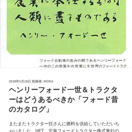
投
2018年1月18日
投稿者:
NORA
稿
ヘンリーフォード一世＆トラクタ
日:
ーはどうあるべきか「フォード昔
のカタログ」
またまたトラクター狂さんに燃料を供給していただいち
ゃいました。HFT、北海フォードトラクター株式會社の