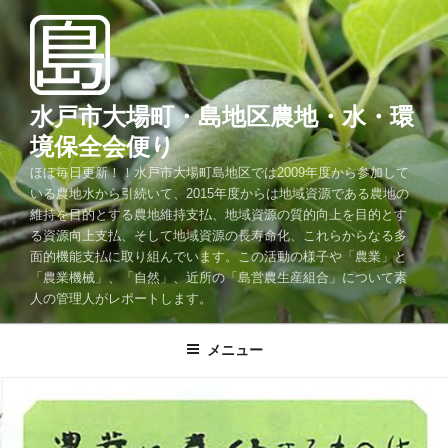
コ
ン
テ
ン
ツ
水戸市大場町・島地区農地・水・環
へ
境保全会便り
ス
ほぼ毎日更新！！水戸市大場町島地区では2009年度から参加して
キ
いる農地水から引続いて、2015年度からは地域資源である農地の
ッ
維持を目的とする農地維持支払、地域資源の質的向上を目的とす
プ
る資源向上支払、そして地域資源の長寿命化、これらからなる多
面的機能支払に取り組んでいます。この活動の様子や「農業」と
「農業機械」、「自然」、近所の「島営農生産組合」について素
人の管理人がレポートします。
メニュー