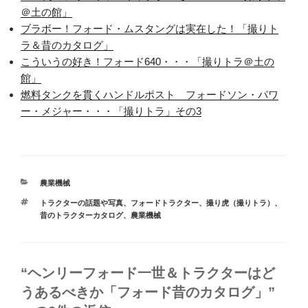
＠土の館」
ブラボー！フォード・ムスタングは実在した！「撮りト
ラ＆昔のカタログ」
こういうの好き！フォード640・・・「撮りトラ＠土の
館」
燃料タンクを貫くハンドルポスト フォードソン・パワ
ー・メジャー・・・「撮りトラ」その3
カ
農業機械
テ
タ
トラクターの話題や写真
、
フォードトラクター
、
撮り虎（撮りトラ）
、
ゴ
グ
昔のトラクターカタログ
、
農業機械
リ
ー
“ヘンリーフォード一世＆トラクターはど
うあるべきか「フォード昔のカタログ」”