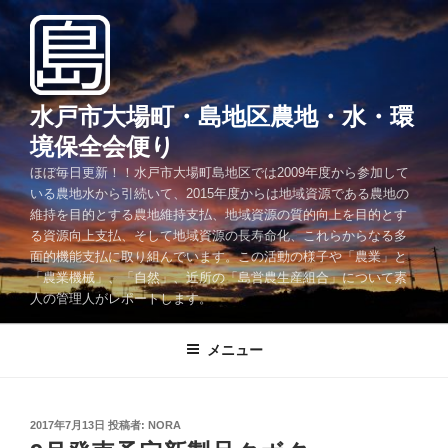
コ
ン
テ
ン
ツ
水戸市大場町・島地区農地・水・環
へ
境保全会便り
ス
ほぼ毎日更新！！水戸市大場町島地区では2009年度から参加して
キ
いる農地水から引続いて、2015年度からは地域資源である農地の
ッ
維持を目的とする農地維持支払、地域資源の質的向上を目的とす
プ
る資源向上支払、そして地域資源の長寿命化、これらからなる多
面的機能支払に取り組んでいます。この活動の様子や「農業」と
「農業機械」、「自然」、近所の「島営農生産組合」について素
人の管理人がレポートします。
メニュー
投
2017年7月13日
投稿者:
NORA
稿