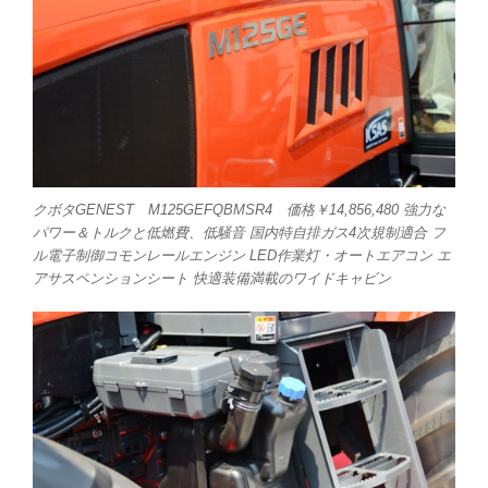
クボタGENEST M125GEFQBMSR4 価格￥14,856,480 強力な
パワー＆トルクと低燃費、低騒音 国内特自排ガス4次規制適合 フ
ル電子制御コモンレールエンジン LED作業灯・オートエアコン エ
アサスペンションシート 快適装備満載のワイドキャビン