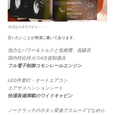
今日はカタログから・・・
言いたいことが簡潔に書いてあります。
強力なパワー＆トルクと低燃費、低騒音
国内特自排ガス4次規制適合
フル電子制御コモンレールエンジン
LED作業灯・オートエアコン
エアサスペンションシート
快適装備満載のワイドキャビン
ノークラッチのボタン変速でスムーズでなめら