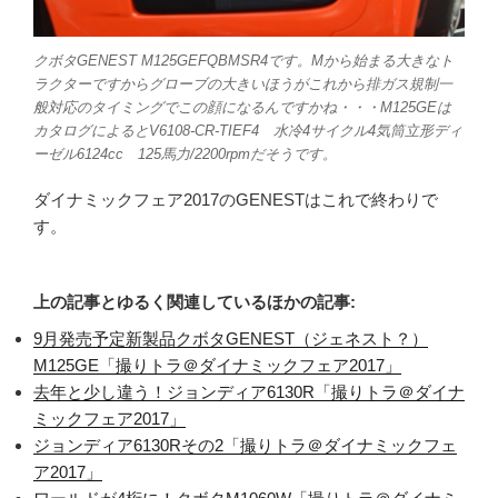
クボタGENEST M125GEFQBMSR4です。Mから始まる大きなト
ラクターですからグローブの大きいほうがこれから排ガス規制一
般対応のタイミングでこの顔になるんですかね・・・M125GEは
カタログによるとV6108-CR-TIEF4 水冷4サイクル4気筒立形ディ
ーゼル6124cc 125馬力/2200rpmだそうです。
ダイナミックフェア2017のGENESTはこれで終わりで
す。
上の記事とゆるく関連しているほかの記事:
9月発売予定新製品クボタGENEST（ジェネスト？）
M125GE「撮りトラ＠ダイナミックフェア2017」
去年と少し違う！ジョンディア6130R「撮りトラ＠ダイナ
ミックフェア2017」
ジョンディア6130Rその2「撮りトラ＠ダイナミックフェ
ア2017」