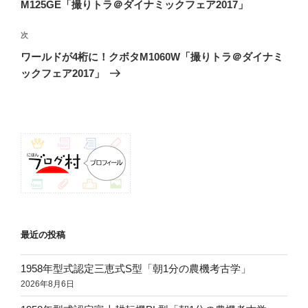
投
M125GE「撮りトラ＠ダイナミックフェア2017」
ビ
稿
ゲ
次
次
の
ー
ワールドが4桁に！クボタM1060W「撮りトラ＠ダイナミ
投
シ
ックフェア2017」
稿
ョ
ン
最近の投稿
1958年型式認定三恵式S型「朝1分の農機考古学」
2026年8月6日