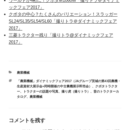
ワールドが4桁に！クボタM1060W「撮りトラ＠ダイナミ
ックフェア2017」
クボタの中心？たくさんのバリエーション！スラッガー
SL24/SL35/SL54/SL60「撮りトラ＠ダイナミックフェア
2017」
三菱トラクター残り「撮りトラ@ダイナミックフェア
2017」
カ
農業機械
テ
タ
「農業機械」ダイナミックフェア2017（JAグループ茨城の第43回農機・
ゴ
グ
生産資材大展示会+同時開催の中古農機展示即売会）
、
クボタトラクタ
リ
ー
、
トラクターの話題や写真
、
撮り虎（撮りトラ）
、
昔のトラクターカ
ー
タログ
、
農業機械
コメントを残す