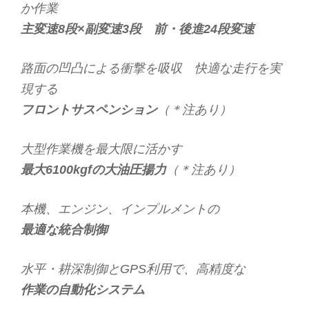
か作業
主変速8段×副変速3段 前・後進24段変速
路面の凹凸による衝撃を吸収 快適な走行を実
現する
フロントサスペンション
（＊注あり）
大型作業機を最大限に活かす
最大6100kgfの大油圧揚力
（＊注あり）
本機、エンジン、インプルメントの
最適な統合制御
水平・耕深制御とGPS利用で、高精度な
作業の自動化システム