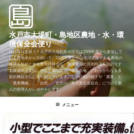
コ
ン
テ
ン
ツ
水戸市大場町・島地区農地・水・環
へ
境保全会便り
ス
ほぼ毎日更新！！水戸市大場町島地区では2009年度から参加して
キ
いる農地水から引続いて、2015年度からは地域資源である農地の
ッ
維持を目的とする農地維持支払、地域資源の質的向上を目的とす
プ
る資源向上支払、そして地域資源の長寿命化、これらからなる多
面的機能支払に取り組んでいます。この活動の様子や「農業」と
「農業機械」、「自然」、近所の「島営農生産組合」について素
人の管理人がレポートします。
メニュー