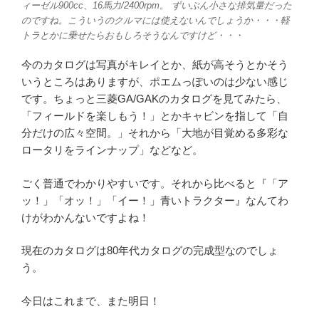
ィーゼル900cc、16馬力/2400rpm。 ずいぶん小さな排気量だった
のですね。こういうのクルマには使えないんでしょうか・・・軽
トラとかに乗せたらおもしろそうなんですけど・・・
今のカタログは写真がキレイとか、紙が高そうとかそう
いうところはありますが、ポエムっぽいのは少ない感じ
です。ちょっと三菱GA/GAKのカタログを見てみたら、
「フィールドを楽しもう！」とかキャビンを指して「自
分だけの広々空間。」それから「大地が目覚める多彩な
ロータリをラインナップ」などなど。
ごく普通でわかりやすいです。それから比べると『「ア
ッ！」「オッ！」「イー！」青いトラクター』なんてわ
けがわかんないですよね！
現在のカタログは80年代カタログの完成型なのでしょ
う。
今日はこれまで、また明日！