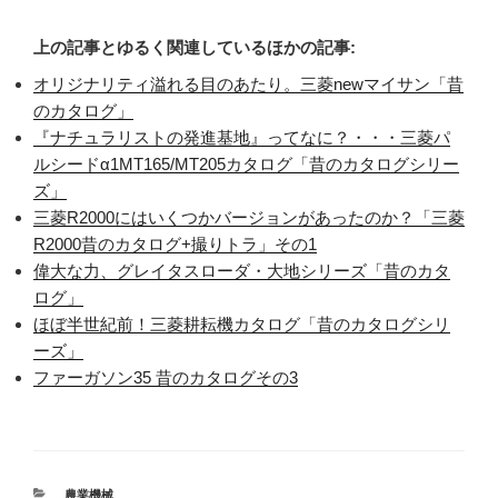
上の記事とゆるく関連しているほかの記事:
オリジナリティ溢れる目のあたり。三菱newマイサン「昔
のカタログ」
『ナチュラリストの発進基地』ってなに？・・・三菱パ
ルシードα1MT165/MT205カタログ「昔のカタログシリー
ズ」
三菱R2000にはいくつかバージョンがあったのか？「三菱
R2000昔のカタログ+撮りトラ」その1
偉大な力、グレイタスローダ・大地シリーズ「昔のカタ
ログ」
ほぼ半世紀前！三菱耕耘機カタログ「昔のカタログシリ
ーズ」
ファーガソン35 昔のカタログその3
カ
農業機械