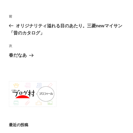
投
前
前
稿
の
オリジナリティ溢れる目のあたり。三菱newマイサン
ナ
投
「昔のカタログ」
ビ
稿
ゲ
次
次
の
ー
春だなあ
投
シ
稿
ョ
ン
最近の投稿