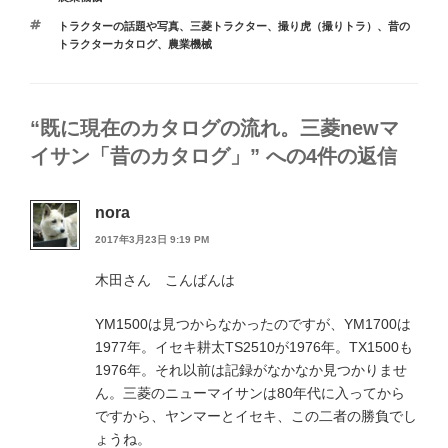
テ
タ
トラクターの話題や写真
、
三菱トラクター
、
撮り虎（撮りトラ）
、
昔の
ゴ
グ
トラクターカタログ
、
農業機械
リ
ー
“既に現在のカタログの流れ。三菱newマ
イサン「昔のカタログ」” への4件の返信
nora
2017年3月23日 9:19 PM
木田さん こんばんは
YM1500は見つからなかったのですが、YM1700は
1977年。イセキ耕太TS2510が1976年。TX1500も
1976年。それ以前は記録がなかなか見つかりませ
ん。三菱のニューマイサンは80年代に入ってから
ですから、ヤンマーとイセキ、この二者の勝負でし
ょうね。