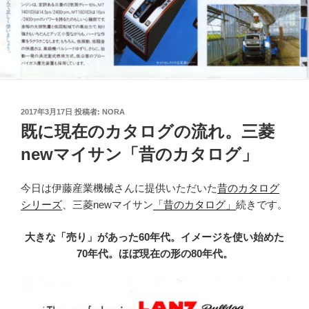
投
2017年3月17日
投稿者:
NORA
稿
既に現在のカタログの流れ。三菱
日:
newマイサン「昔のカタログ」
今日は伊藤産業機械さんに提供いただいた
昔のカタログ
シリーズ
、三菱newマイサン
「昔のカタログ」
続きです。
大きな「売り」があった60年代。イメージを使い始めた
70年代。ほぼ現在の形の80年代。