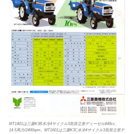
MT1401は三菱K3B水冷4サイクル3気筒立形ディーゼル849cc、
14.5馬力/2400rpm。MT1601は三菱K3C水冷4サイクル3気筒立形デ