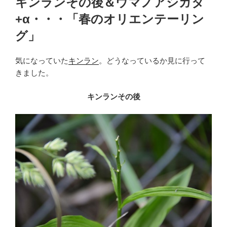
キンランその後＆ウマノアシガタ
日:
+α・・・「春のオリエンテーリン
グ」
気になっていた
キンラン
。どうなっているか見に行って
きました。
キンランその後