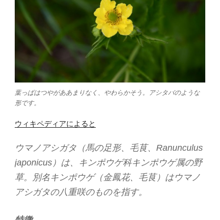
葉っぱはつやがああまりなく、やわらかそう。アシタバのような
形です。
ウィキペディアによると
ウマノアシガタ（馬の足形、毛茛、Ranunculus
japonicus）は、キンポウゲ科キンポウゲ属の野
草。別名キンポウゲ（金鳳花、毛茛）はウマノ
アシガタの八重咲のものを指す。