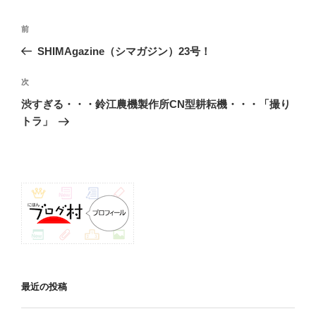
投
前
前
稿
の
SHIMAgazine（シマガジン）23号！
ナ
投
ビ
稿
次
次
ゲ
の
渋すぎる・・・鈴江農機製作所CN型耕耘機・・・「撮り
投
ー
トラ」
稿
シ
ョ
ン
最近の投稿