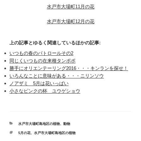
水戸市大場町11月の花
水戸市大場町12月の花
上の記事とゆるく関連しているほかの記事:
いつもの春のパトロールその2
同じくいつもの在来種タンポポ
勝手にオリエンテーリング2016・・・キンランを探せ！
いろんなことに意味がある・・・ニリンソウ
ノアザミ 5月は花いっぱい
小さなピンクの杯 ユウゲショウ
カ
水戸市大場町島地区の植物、動物
テ
タ
5月の花
、
水戸市大場町島地区の植物
ゴ
グ
リ