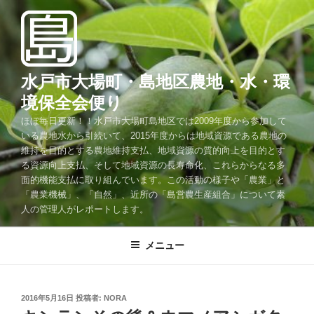
コ
ン
テ
ン
ツ
水戸市大場町・島地区農地・水・環
へ
境保全会便り
ス
ほぼ毎日更新！！水戸市大場町島地区では2009年度から参加して
キ
いる農地水から引続いて、2015年度からは地域資源である農地の
ッ
維持を目的とする農地維持支払、地域資源の質的向上を目的とす
プ
る資源向上支払、そして地域資源の長寿命化、これらからなる多
面的機能支払に取り組んでいます。この活動の様子や「農業」と
「農業機械」、「自然」、近所の「島営農生産組合」について素
人の管理人がレポートします。
メニュー
投
2016年5月16日
投稿者:
NORA
稿