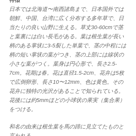
特徴
日本では北海道〜南西諸島まで、日本国外では
朝鮮、中国、台湾に広く分布する多年草で、日
当たりの良い山野に生える。草丈30-60cmで茎
と葉裏には白い長毛がある。葉は根生葉が長い
柄のある掌状に3-5裂した単葉で、茎の中程には
柄の短い掌状の葉がつき、茎の上部には線状の
小さな葉がつく。葉身は円心形で、長さ2.5-
7cm。花期は春。花は直径1.5-2cm、花弁は5枚
で広倒卵形、長さ10〜12mm、色は黄色。その
花弁に独特の光沢があることで知られている。
花後には約5mmほどの小球状の果実（集合果）
をつける。
和名の由来は根生葉を馬の蹄に見立てたものと
言われる。