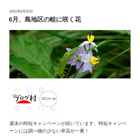
投
2021年6月20日
稿
6月、島地区の畦に咲く花
日:
週末の時短キャンペーンが続いています。時短キャンペ
ーンには調べ物の少ない草花が一番！