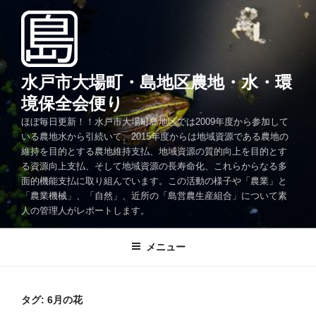
コ
ン
テ
ン
ツ
水戸市大場町・島地区農地・水・環
へ
境保全会便り
ス
ほぼ毎日更新！！水戸市大場町島地区では2009年度から参加して
キ
いる農地水から引続いて、2015年度からは地域資源である農地の
ッ
維持を目的とする農地維持支払、地域資源の質的向上を目的とす
プ
る資源向上支払、そして地域資源の長寿命化、これらからなる多
面的機能支払に取り組んでいます。この活動の様子や「農業」と
「農業機械」、「自然」、近所の「島営農生産組合」について素
人の管理人がレポートします。
メニュー
タグ:
6月の花