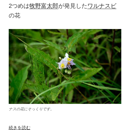
2つめは
牧野富太郎
が発見した
ワルナスビ
の花
ナスの花にそっくりです。
“6
続きを読む