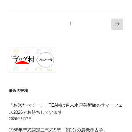
月、
島
地
投
次
固定ページ
1
区
の
稿
の
ペ
ナ
畦
ー
ビ
に
ジ
咲
ゲ
く
ー
花”
シ
の
ョ
ン
最近の投稿
「お米たべてー！」TEAMは週末水戸芸術館のサマーフェ
ス2026でお待ちしています
2026年8月7日
1958年型式認定三恵式S型「朝1分の農機考古学」