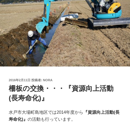
投
2016年2月11日
投稿者:
NORA
稿
柵板の交換・・・『資源向上活動
日:
(長寿命化)』
水戸市大場町島地区では2014年度から
『資源向上活動(長
寿命化)』
の活動も行っています。