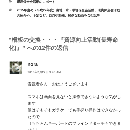
カ
環境保全会活動のレポート
テ
タ
2015年度の（平成27年度）農地・水・環境保全会活動
、
環境保全会活動
ゴ
グ
の紹介や、予定など
、
自然や動物、雑多な動画を含む記事
リ
ー
“柵板の交換・・・『資源向上活動(長寿命
化)』” への12件の返信
nora
2016年2月22日 9:46 AM
愛読者さん おはようございます
スマホは画面を見ないと操作できないような気がし
ます
僕はそもそもガラケーでも手探り操作はできなかっ
たので
（もちろんキーボードのブラインドタッチもできま