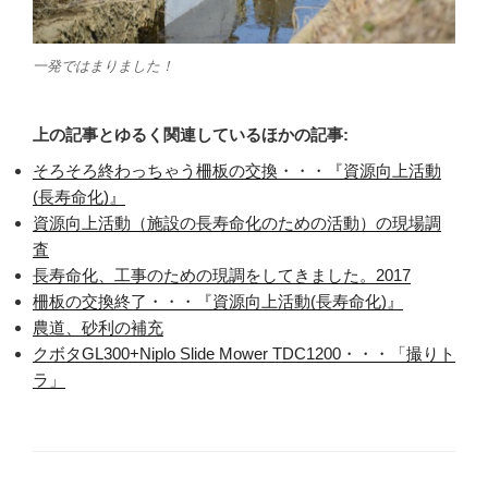
一発ではまりました！
上の記事とゆるく関連しているほかの記事:
そろそろ終わっちゃう柵板の交換・・・『資源向上活動
(長寿命化)』
資源向上活動（施設の長寿命化のための活動）の現場調
査
長寿命化、工事のための現調をしてきました。2017
柵板の交換終了・・・『資源向上活動(長寿命化)』
農道、砂利の補充
クボタGL300+Niplo Slide Mower TDC1200・・・「撮りト
ラ」