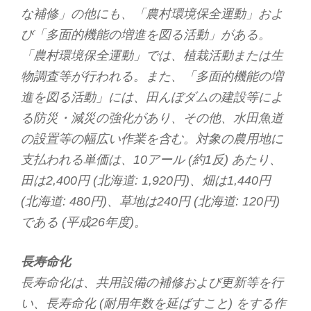
な補修」の他にも、「農村環境保全運動」およ
び「多面的機能の増進を図る活動」がある。
「農村環境保全運動」では、植栽活動または生
物調査等が行われる。また、「多面的機能の増
進を図る活動」には、田んぼダムの建設等によ
る防災・減災の強化があり、その他、水田魚道
の設置等の幅広い作業を含む。対象の農用地に
支払われる単価は、10アール (約1反) あたり、
田は2,400円 (北海道: 1,920円)、畑は1,440円
(北海道: 480円)、草地は240円 (北海道: 120円)
である (平成26年度)。
長寿命化
長寿命化は、共用設備の補修および更新等を行
い、長寿命化 (耐用年数を延ばすこと) をする作