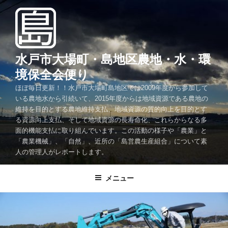
コ
ン
テ
ン
ツ
水戸市大場町・島地区農地・水・環
へ
境保全会便り
ス
ほぼ毎日更新！！水戸市大場町島地区では2009年度から参加して
キ
いる農地水から引続いて、2015年度からは地域資源である農地の
ッ
維持を目的とする農地維持支払、地域資源の質的向上を目的とす
プ
る資源向上支払、そして地域資源の長寿命化、これらからなる多
面的機能支払に取り組んでいます。この活動の様子や「農業」と
「農業機械」、「自然」、近所の「島営農生産組合」について素
人の管理人がレポートします。
メニュー