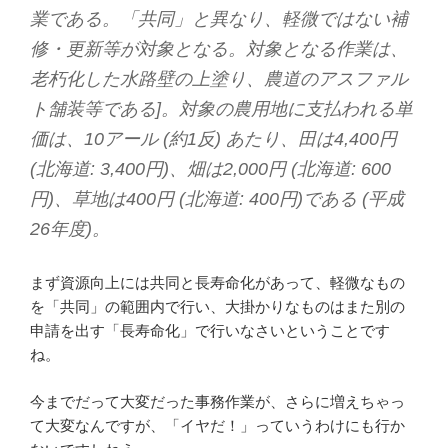
業である。「共同」と異なり、軽微ではない補
修・更新等が対象となる。対象となる作業は、
老朽化した水路壁の上塗り、農道のアスファル
ト舗装等である]。対象の農用地に支払われる単
価は、10アール (約1反) あたり、田は4,400円
(北海道: 3,400円)、畑は2,000円 (北海道: 600
円)、草地は400円 (北海道: 400円)である (平成
26年度)。
まず資源向上には共同と長寿命化があって、軽微なもの
を「共同」の範囲内で行い、大掛かりなものはまた別の
申請を出す「長寿命化」で行いなさいということです
ね。
今までだって大変だった事務作業が、さらに増えちゃっ
て大変なんですが、「イヤだ！」っていうわけにも行か