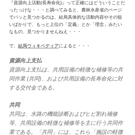
『資源向上活動(長寿命化)』って正確にはどういうことだ
ったっけな・・・と調べてみると、農林水産省のページ
でパッと見つかるのは、結局具体的な活動内容やその狙
いばかりで、もっと上位の「定義」とか「理念」みたい
なもの、見つかりませんねえ・・・
で、
結局ウィキペディア
によると・・・
資源向上支払
資源向上支払は、共用設備の軽微な補修等の共
同作業 (共同)、および共用設備の長寿命化に対
する交付金である。
共同
共同は、水路の機能診断およびヒビ割れ補修
等、共用設備の軽微な補修等を主に行う共同作
業である。「共同」には、これら「施設の軽微