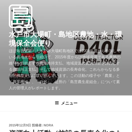
コ
ン
テ
ン
ツ
水戸市大場町・島地区農地・水・環
へ
境保全会便り
ス
ほぼ毎日更新！！水戸市大場町島地区では2009年度から参加して
キ
いる農地水から引続いて、2015年度からは地域資源である農地の
ッ
維持を目的とする農地維持支払、地域資源の質的向上を目的とす
プ
る資源向上支払、そして地域資源の長寿命化、これらからなる多
面的機能支払に取り組んでいます。この活動の様子や「農業」と
「農業機械」、「自然」、近所の「島営農生産組合」について素
人の管理人がレポートします。
メニュー
投
2015年12月9日
投稿者:
NORA
稿