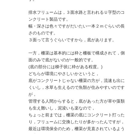
排水フリュームは，３面水路と言われるＵ字型のコ
ンクリート製品です。
幅・深さは色々ですがだいたい一本２ｍぐらいの長
さのものです。
３面って言うぐらいですから，底があります。
一方，柵渠は基本的には枠と柵板で構成されて，側
面のみで底がないのが一般的です。
(底の部分には梯子状に枠がある程度。)
どちらが環境にやさしいかというと，
底がコンクリートじゃない柵渠の方が，流速も出に
くいし，水草も生えるので魚類が住みやすいのです
が，
管理する人間からすると，底があった方が草や藻類
も生え難いし，泥浚いも楽なので，
ちょっと前までは，柵渠の底にコンクリート打った
り，フリュームに交換したりが多かったんですが，
最近は環境保全のため，柵渠が見直されているよう