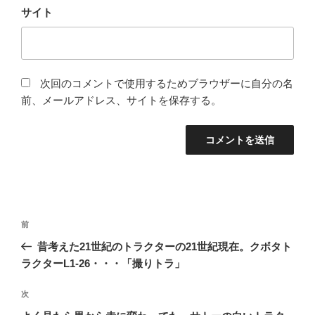
サイト
次回のコメントで使用するためブラウザーに自分の名
前、メールアドレス、サイトを保存する。
投
前
前
稿
の
昔考えた21世紀のトラクターの21世紀現在。クボタト
ナ
投
ラクターL1-26・・・「撮りトラ」
ビ
稿
ゲ
次
次
の
ー