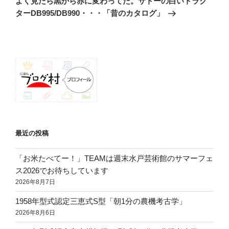
よく見たら黒から赤に変わってた。サトーの白いトラク
投
シ
ターDB995/DB990・・・「昔のカタログ」
稿
ョ
ン
最近の投稿
「お米たべてー！」TEAMは週末水戸芸術館のサマーフェ
ス2026でお待ちしています
2026年8月7日
1958年型式認定三恵式S型「朝1分の農機考古学」
2026年8月6日