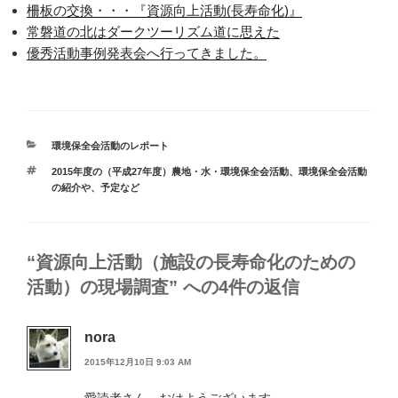
柵板の交換・・・『資源向上活動(長寿命化)』
常磐道の北はダークツーリズム道に思えた
優秀活動事例発表会へ行ってきました。
カ
環境保全会活動のレポート
テ
タ
2015年度の（平成27年度）農地・水・環境保全会活動
、
環境保全会活動
ゴ
グ
の紹介や、予定など
リ
ー
“資源向上活動（施設の長寿命化のための
活動）の現場調査” への4件の返信
nora
2015年12月10日 9:03 AM
愛読者さん おはようございます