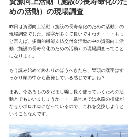
資源向上活動（施設の長寿命化のた
日:
めの活動）の現場調査
昨日は資源向上活動（施設の長寿命化のための活動）の
現場調査でした。漢字が多くて長いですねえ・・・もっ
と言えば、多面的機能支払交付金活動の中の資源向上活
動（施設の長寿命化のための活動）の現場調査ってこと
になります。
もう読み始めて終わりのほうへきたら、冒頭の漢字はす
っかり頭の中から蒸発している感じですよね？
まあ、今あるものをだまし騙し長く使っていくための活
動とでもいいましょうか・・・島地区では水路の柵板が
なぜかボロボロになっているので、これを交換しようと
いうことなんです。