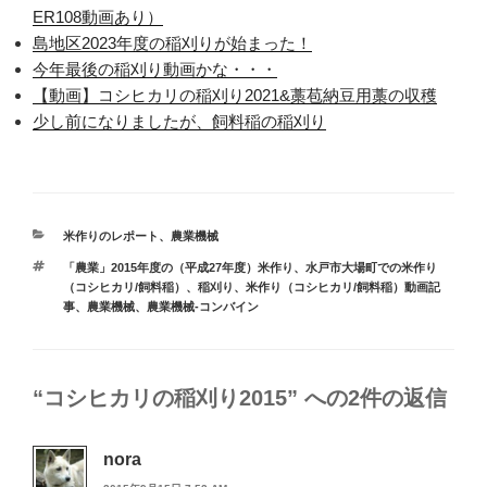
ER108動画あり）
島地区2023年度の稲刈りが始まった！
今年最後の稲刈り動画かな・・・
【動画】コシヒカリの稲刈り2021&藁苞納豆用藁の収穫
少し前になりましたが、飼料稲の稲刈り
カ
米作りのレポート
、
農業機械
テ
タ
「農業」2015年度の（平成27年度）米作り
、
水戸市大場町での米作り
ゴ
グ
（コシヒカリ/飼料稲）
、
稲刈り
、
米作り（コシヒカリ/飼料稲）動画記
リ
事
、
農業機械
、
農業機械-コンバイン
ー
“コシヒカリの稲刈り2015” への2件の返信
nora