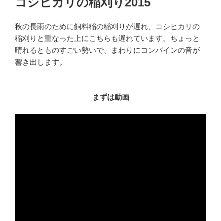
コシヒカリの稲刈り2015
日:
秋の長雨のために飼料稲の稲刈りが遅れ、コシヒカリの
稲刈りと重なった上にこちらも遅れています。ちょっと
晴れるとものすごい勢いで、まわりにコンバインの音が
響き出します。
まずは動画