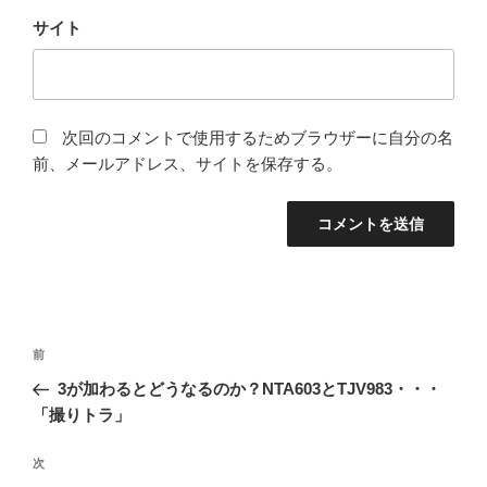
サイト
次回のコメントで使用するためブラウザーに自分の名
前、メールアドレス、サイトを保存する。
投
前
前
稿
の
3が加わるとどうなるのか？NTA603とTJV983・・・
ナ
投
「撮りトラ」
ビ
稿
ゲ
次
次