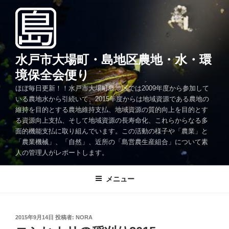
コ
ン
テ
ン
ツ
水戸市大場町・島地区農地・水・環
へ
境保全会便り
ス
ほぼ毎日更新！！水戸市大場町島地区では2009年度から参加して
キ
いる農地水から引続いて、2015年度からは地域資源である農地の
ッ
維持を目的とする農地維持支払、地域資源の質的向上を目的とす
プ
る資源向上支払、そして地域資源の長寿命化、これらからなる多
面的機能支払に取り組んでいます。この活動の様子や「農業」と
「農業機械」、「自然」、近所の「島営農生産組合」について素
人の管理人がレポートします。
メニュー
投
2015年9月14日
投稿者:
NORA
稿