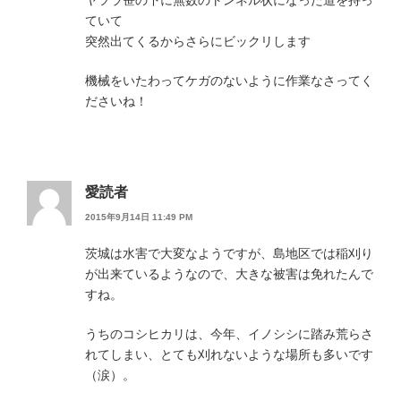
ヤツラ笹の下に無数のトンネル状になった道を持っ
ていて
突然出てくるからさらにビックリします
機械をいたわってケガのないように作業なさってく
ださいね！
愛読者
2015年9月14日 11:49 PM
茨城は水害で大変なようですが、島地区では稲刈り
が出来ているようなので、大きな被害は免れたんで
すね。
うちのコシヒカリは、今年、イノシシに踏み荒らさ
れてしまい、とても刈れないような場所も多いです
（涙）。