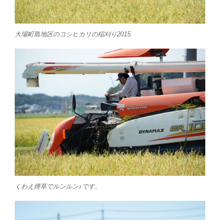
大場町島地区のコシヒカリの稲刈り2015
くわえ煙草でルンルン♪です。