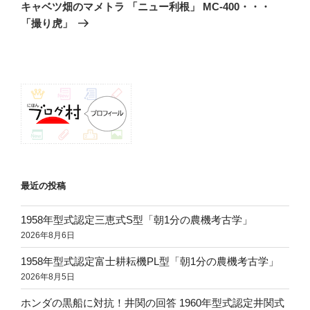
の
ー
キャベツ畑のマメトラ 「ニュー利根」 MC-400・・・
投
シ
「撮り虎」
稿
ョ
ン
最近の投稿
1958年型式認定三恵式S型「朝1分の農機考古学」
2026年8月6日
1958年型式認定富士耕耘機PL型「朝1分の農機考古学」
2026年8月5日
ホンダの黒船に対抗！井関の回答 1960年型式認定井関式