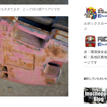
立ちすぎてます。とって付け感アリアリです。
ルボックスカート
ジ
水・環境保全会便
町・島地区農地・
ージです
紹介していただい