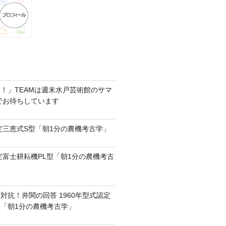
！」TEAMは週末水戸芸術館のサマ
6でお待ちしています
認定三恵式S型「朝1分の農機考古学」
認定富士耕耘機PL型「朝1分の農機考古
対抗！井関の回答 1960年型式認定
0型「朝1分の農機考古学」