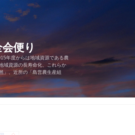
全会便り
015年度からは地域資源である農
地域資源の長寿命化、これらか
然」、近所の「島営農生産組