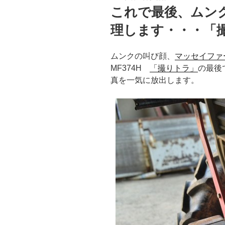
稿
これで最後、ムンク
日:
理します・・・「
ムンクの叫び顔、
マッセイファーガ
MF374H
「撮りトラ」
の最後
真を一気に放出します。