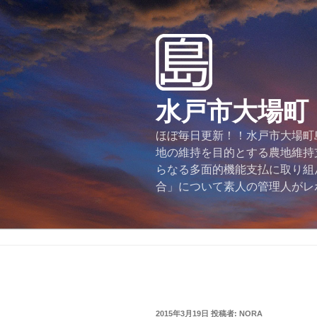
コ
ン
テ
ン
ツ
へ
水戸市大場町
ス
キ
ほぼ毎日更新！！水戸市大場町島
ッ
地の維持を目的とする農地維持
プ
らなる多面的機能支払に取り組
合」について素人の管理人がレ
投
2015年3月19日
投稿者:
NORA