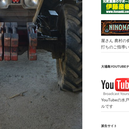
屋さん
農村の
打ちのご指導
大場島YOUTUBE
YouTube
ルです
派生サイト