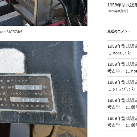
1958年型式
2026年8月3日
最近のコメント
uson MF374H
1959年型式
に
nora
より
1959年型式
考古学」
に
no
1959年型式
に
のっぴ
より
1959年型式
考古学」
に
飯
1959年型式
考古学」
に
飯