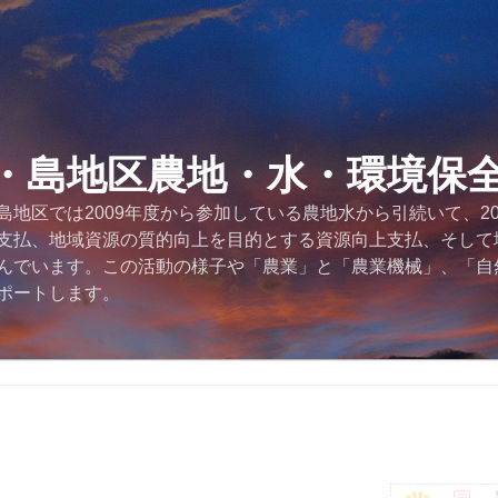
・島地区農地・水・環境保
地区では2009年度から参加している農地水から引続いて、2
支払、地域資源の質的向上を目的とする資源向上支払、そして
んでいます。この活動の様子や「農業」と「農業機械」、「自
ポートします。