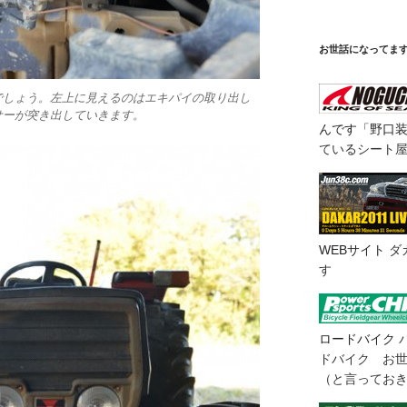
お世話になってま
でしょう。左上に見えるのはエキパイの取り出し
サーが突き出していきます。
んです「野口
ているシート
WEBサイト
ダ
す
ロードバイク
ドバイク お
（と言ってお