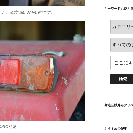
キーワードも使え
。形式はMF374-4H型です。
島地区以外もアリG
OBO社製
おすすめの記事