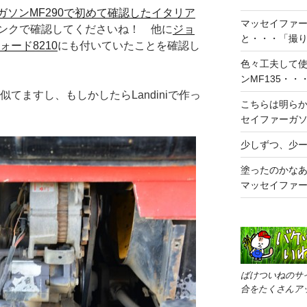
ガソンMF290で初めて確認したイタリア
マッセイファーガ
ンクで確認してくださいね！ 他に
ジョ
と・・・「撮
ォード8210
にも付いていたことを確認し
色々工夫して
ンMF135・
が似てますし、もしかしたらLandiniで作っ
こちらは明らか
セイファーガソ
少しずつ、少ー
塗ったのかな
マッセイファー
ばけついねのサ
合をたくさんア