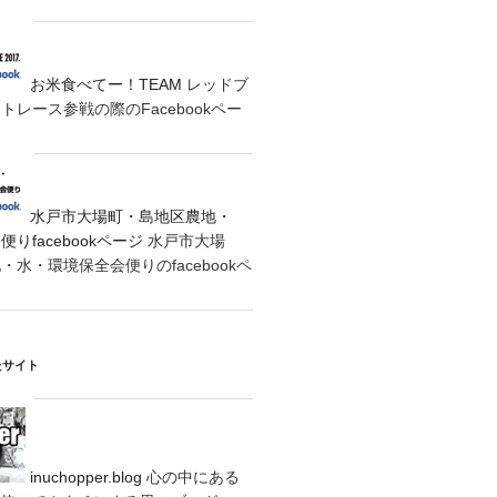
お米食べてー！TEAM
レッドブ
レース参戦の際のFacebookペー
水戸市大場町・島地区農地・
りfacebookページ
水戸市大場
水・環境保全会便りのfacebookペ
たサイト
inuchopper.blog
心の中にある