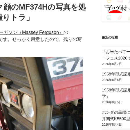
顔のMF374Hの写真を処
撮りトラ」
ソン（Massey Ferguson）
の
最近の投稿
です。せっかく用意したので、残りの写
「お米たべてー
ーフェス202
2026年8月7日
1958年型式
2026年8月6日
1958年型式
学」
2026年8月5日
ホンダの黒船に
井関式KB50
2026年8月4日