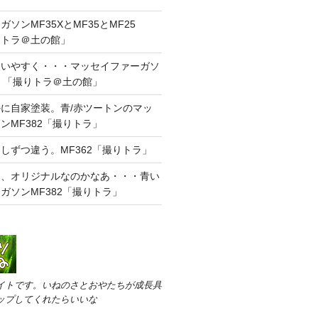
ソンMF35XとMF35とMF25
りトラ＠土の館」
使いやすく・・・マッセイファーガソ
・・「撮りトラ＠土の館」
に自家塗装。青/赤ツートンのマッ
ンMF382「撮りトラ」
しずつ違う。MF362「撮りトラ」
あ、オリジナルなのかなあ・・・青い
ガソンMF382「撮りトラ」
イトです。いねのさとおやたちが成長具
ップしてくれたらいいな