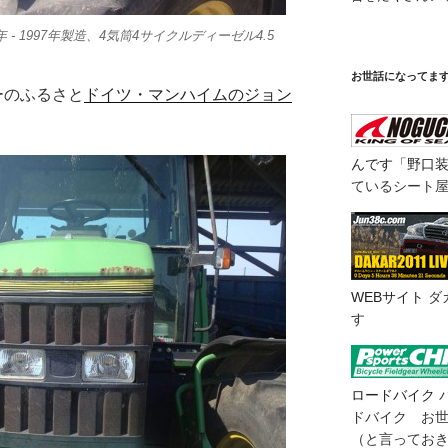
 - 1997年製造、4気筒4サイクルディーゼル4.5
お世話になってま
ーのふるさと
ドイツ・マンハイムのジョン
んです「野口
ているシート
WEBサイト
ダ
す
ロードバイク
ドバイク お
（と言ってお