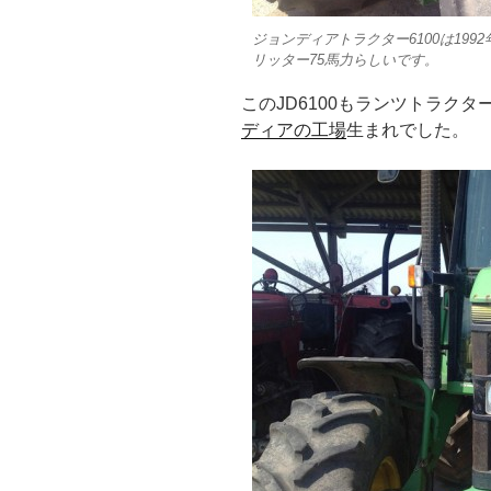
ジョンディアトラクター6100は1992年
リッター75馬力らしいです。
このJD6100もランツトラクタ
ディアの工場
生まれでした。