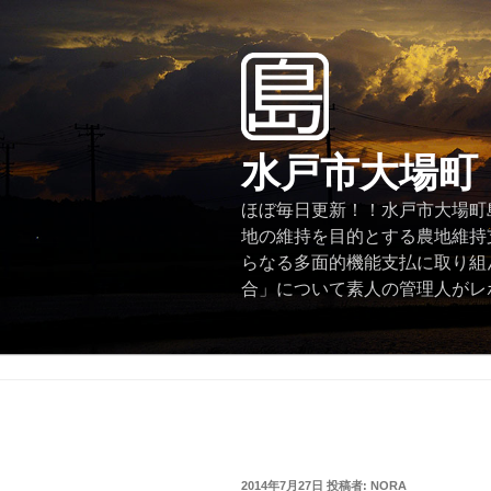
コ
ン
テ
ン
ツ
へ
水戸市大場町
ス
キ
ほぼ毎日更新！！水戸市大場町島
ッ
地の維持を目的とする農地維持
プ
らなる多面的機能支払に取り組
合」について素人の管理人がレ
投
2014年7月27日
投稿者:
NORA