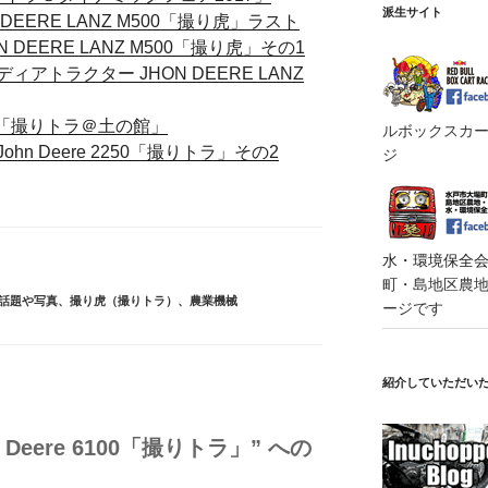
派生サイト
EERE LANZ M500「撮り虎」ラスト
DEERE LANZ M500「撮り虎」その1
トラクター JHON DEERE LANZ
6・・・「撮りトラ＠土の館」
ルボックスカート
n Deere 2250「撮りトラ」その2
ジ
水・環境保全会便
町・島地区農地・
話題や写真
、
撮り虎（撮りトラ）
、
農業機械
ージです
紹介していただい
 Deere 6100「撮りトラ」” への