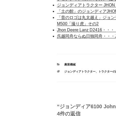
ジョンディアトラクター JHON D
「土の館」のジョンディアJHON 
「昔のロゴは丸太越え」ジョンディア
M500「撮り虎」その2
Jhon Deere Lanz D241
呉越同舟ならぬ日独同舟・・・Joh
カ
農業機械
テ
タ
ジョンディアトラクター
、
トラクターの
ゴ
グ
リ
ー
“ジョンディア6100 John
4件の返信