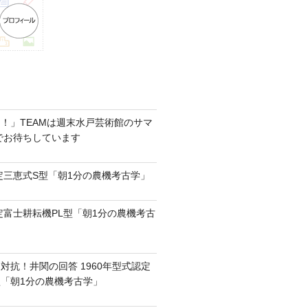
！」TEAMは週末水戸芸術館のサマ
6でお待ちしています
認定三恵式S型「朝1分の農機考古学」
認定富士耕耘機PL型「朝1分の農機考古
対抗！井関の回答 1960年型式認定
0型「朝1分の農機考古学」