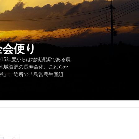
全会便り
015年度からは地域資源である農
地域資源の長寿命化、これらか
然」、近所の「島営農生産組