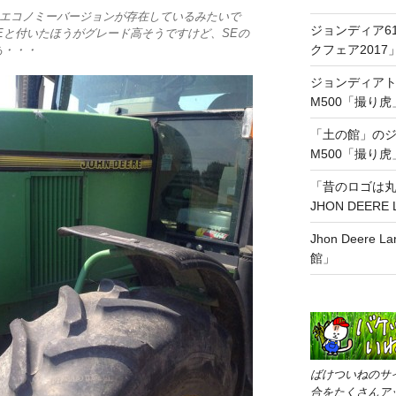
というエコノミーバージョンが存在しているみたいで
ジョンディア6
、SEと付いたほうがグレード高そうですけど、SEの
クフェア2017
あ・・・
ジョンディアトラク
M500「撮り
「土の館」のジョ
M500「撮り虎
「昔のロゴは
JHON DEER
Jhon Deere
館」
ばけついねのサ
合をたくさんア