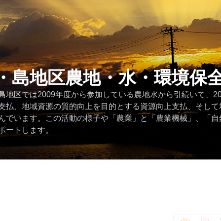
・島地区農地・水・環境保
地区では2009年度から参加している農地水から引続いて、2
支払、地域資源の質的向上を目的とする資源向上支払、そして
んでいます。この活動の様子や「農業」と「農業機械」、「自
ポートします。