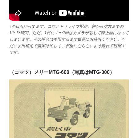
↑今日もやってます。コウノトリライブ配信。朝から夕方までの
12~13時間。ただ、1日に１〜2回はカメラが落ちて静止画になって
しまいます。その場合は復旧するまで気長にお待ちください。た
だいま田植えで農家は忙しく、邪魔にならないよう離れて観察中
です。
（コマツ）メリーMTG-600（写真はMTG-300）