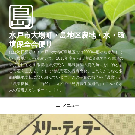
コ
ン
テ
ン
ツ
水戸市大場町・島地区農地・水・環
へ
境保全会便り
ス
ほぼ毎日更新！！水戸市大場町島地区では2009年度から参加して
キ
いる農地水から引続いて、2015年度からは地域資源である農地の
ッ
維持を目的とする農地維持支払、地域資源の質的向上を目的とす
プ
る資源向上支払、そして地域資源の長寿命化、これらからなる多
面的機能支払に取り組んでいます。この活動の様子や「農業」と
「農業機械」、「自然」、近所の「島営農生産組合」について素
人の管理人がレポートします。
メニュー