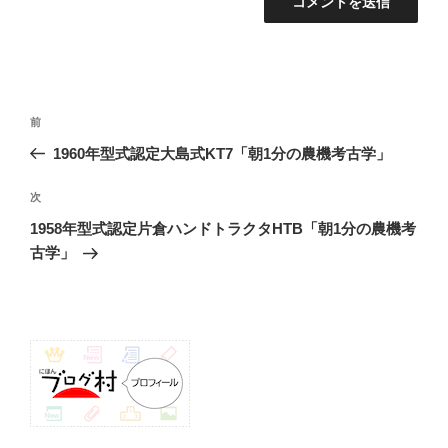
投
前
前
稿
の
1960年型式認定大島式KT7「朝1分の農機考古学」
ナ
投
ビ
稿
次
次
ゲ
の
1958年型式認定片倉ハンドトラクタHTB「朝1分の農機考
投
ー
古学」
稿
シ
ョ
ン