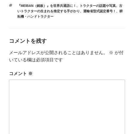
テ
タ
『MEIBAN（銘板）』を世界共通語に！
、
トラクターの話題や写真
、
古
ゴ
グ
いトラクターの生まれを推定する手がかり、運輸省型式認定番号！
、
耕
リ
耘機・ハンドトラクター
ー
コメントを残す
メールアドレスが公開されることはありません。
※
が付
いている欄は必須項目です
コメント
※