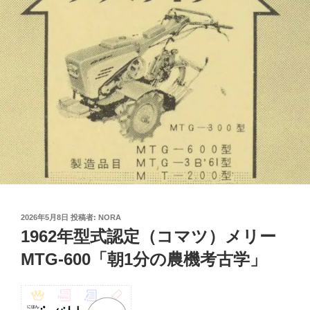
投
2026年5月8日
投稿者:
NORA
稿
1962年型式認定（コマツ）メリー
日:
MTG-600「朝1分の農機考古学」