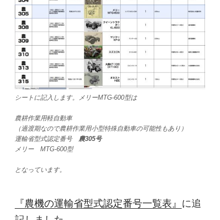
シートに記入します。メリーMTG-600型は
農耕作業用軽自動車
（過渡期なので農耕作業用小型特殊自動車の可能性もあり）
運輸省型式認定番号
農305号
メリー MTG-600型
となっています。
『農機の運輸省型式認定番号一覧表』
に追
記しました