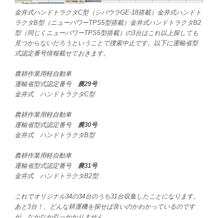
金井式ハンドトラクタC型（シバウラGE-18搭載）金井式ハンドト
ラクタB型（ニューパワーTPS5型搭載）金井式ハンドトラクタB2
型（同じくニューパワーTPS5型搭載）の3台はこれ以上探しても
見つからないだろうということで捜索中止です。以下に運輸省型
式認定番号情報載せておきます。
農耕作業用軽自動車
運輸省型式認定番号
農29号
金井式 ハンドトラクタC型
農耕作業用軽自動車
運輸省型式認定番号
農30号
金井式 ハンドトラクタB型
農耕作業用軽自動車
運輸省型式認定番号
農31号
金井式 ハンドトラクタB2型
これでオリジナル34の34台のうち31台収集したことになります。
あと3台！、どんな耕運機を探せば良いのかわかっているのです
が、なかなか引っかかりません。