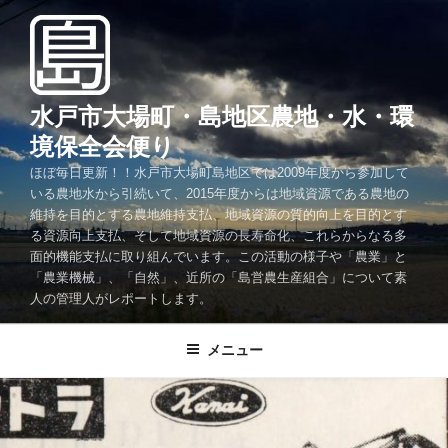
コ
ン
テ
ン
ツ
水戸市大場町・島地区農地・水・環
へ
境保全会便り
ス
ほぼ毎日更新！！水戸市大場町島地区では2009年度から参加して
キ
いる農地水から引続いて、2015年度からは地域資源である農地の
ッ
維持を目的とする農地維持支払、地域資源の質的向上を目的とす
プ
る資源向上支払、そして地域資源の長寿命化、これらからなる多
面的機能支払に取り組んでいます。この活動の様子や「農業」と
「農業機械」、「自然」、近所の「島営農生産組合」について素
人の管理人がレポートします。
メニュー