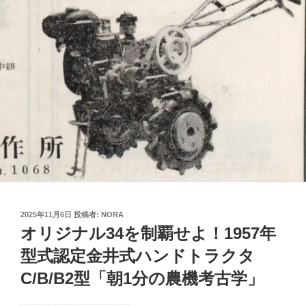
投
2025年11月6日
投稿者:
NORA
稿
オリジナル34を制覇せよ！1957年
日:
型式認定金井式ハンドトラクタ
C/B/B2型「朝1分の農機考古学」