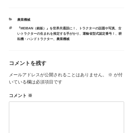
カ
農業機械
テ
タ
『MEIBAN（銘板）』を世界共通語に！
、
トラクターの話題や写真
、
古
ゴ
グ
いトラクターの生まれを推定する手がかり、運輸省型式認定番号！
、
耕
リ
耘機・ハンドトラクター
、
農業機械
ー
コメントを残す
メールアドレスが公開されることはありません。
※
が付
いている欄は必須項目です
コメント
※