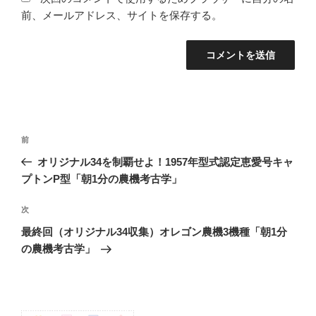
前、メールアドレス、サイトを保存する。
投
前
前
稿
の
オリジナル34を制覇せよ！1957年型式認定恵愛号キャ
ナ
投
プトンP型「朝1分の農機考古学」
ビ
稿
ゲ
次
次
の
ー
最終回（オリジナル34収集）オレゴン農機3機種「朝1分
投
シ
の農機考古学」
稿
ョ
ン