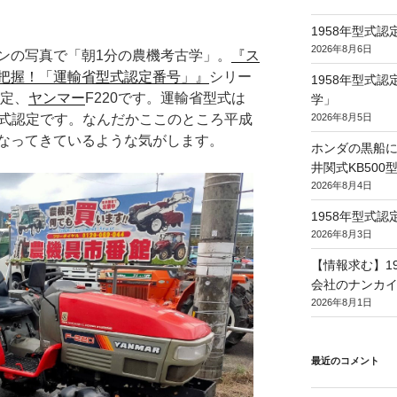
1958年型式
2026年8月6日
ンの写真で「朝1分の農機考古学」。
『ス
把握！「運輸省型式認定番号」』
シリー
1958年型式
認定、
ヤンマー
F220です。運輸省型式は
学」
2026年8月5日
の型式認定です。なんだかここのところ平成
なってきているような気がします。
ホンダの黒船に
井関式KB50
2026年8月4日
1958年型式
2026年8月3日
【情報求む】1
会社のナンカイ
2026年8月1日
最近のコメント