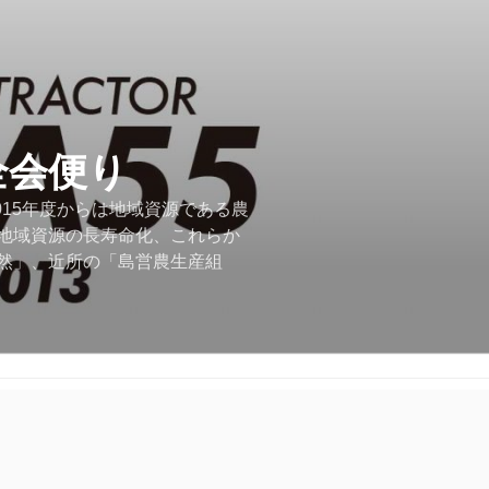
全会便り
015年度からは地域資源である農
地域資源の長寿命化、これらか
然」、近所の「島営農生産組