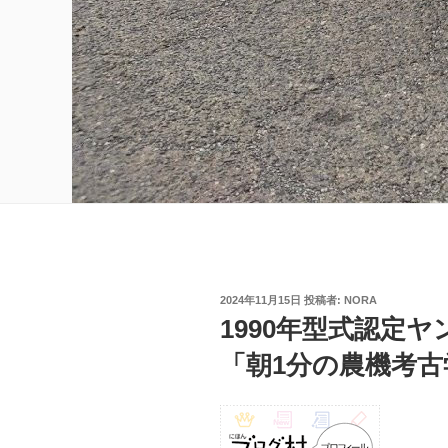
投
2024年11月15日
投稿者:
NORA
稿
1990年型式認定ヤン
日:
「朝1分の農機考古