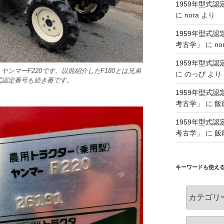
1959年型式
に
nora
より
1959年型式
考古学」
に
no
1959年型式
ンマーF220です。以前紹介したF180とは兄弟
に
のっぴ
より
式認定番号も続き番です。
1959年型式
考古学」
に
飯
1959年型式
考古学」
に
飯
キーワードも使え