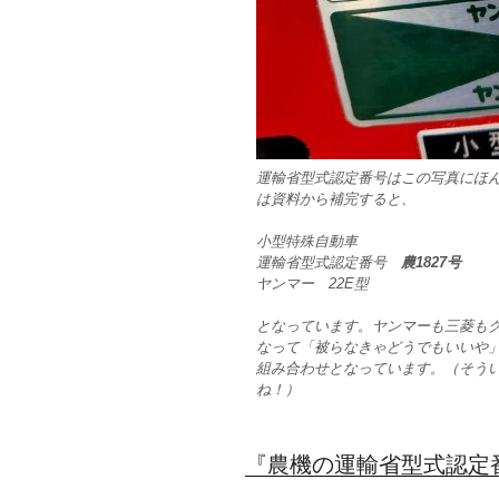
運輸省型式認定番号はこの写真にほ
は資料から補完すると、
小型特殊自動車
運輸省型式認定番号
農1827号
ヤンマー 22E型
となっています。ヤンマーも三菱も
なって「被らなきゃどうでもいいや
組み合わせとなっています。（そう
ね！）
『農機の運輸省型式認定