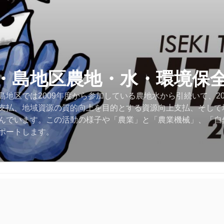
・島地区農地・水・環境保
地区では2009年度から参加している農地水から引続いて、2
支払、地域資源の質的向上を目的とする資源向上支払、そして
んでいます。この活動の様子や「農業」と「農業機械」、「自
ポートします。