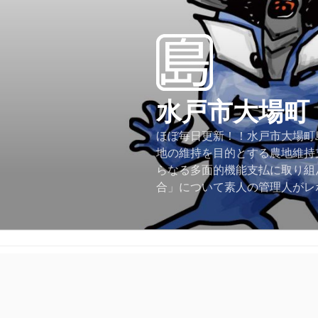
コ
ン
テ
ン
ツ
へ
水戸市大場町
ス
キ
ほぼ毎日更新！！水戸市大場町島
ッ
地の維持を目的とする農地維持
プ
らなる多面的機能支払に取り組
合」について素人の管理人がレ