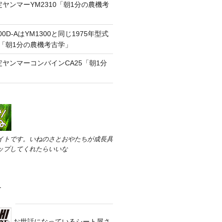
定ヤンマーYM2310「朝1分の農機考
0D-AはYM1300と同じ1975年型式
号「朝1分の農機考古学」
定ヤンマーコンバインCA25「朝1分
」
イトです。いねのさとおやたちが成長具
ップしてくれたらいいな
す
お世話になっているシート屋さ