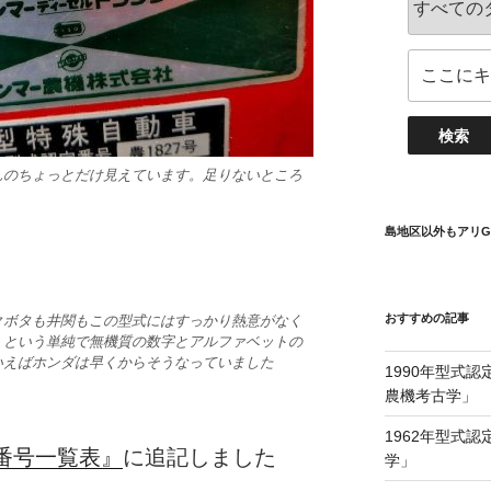
んのちょっとだけ見えています。足りないところ
島地区以外もアリG
おすすめの記事
クボタも井関もこの型式にはすっかり熱意がなく
」という単純で無機質の数字とアルファベットの
いえばホンダは早くからそうなっていました
1990年型式認
農機考古学」
1962年型式認
番号一覧表』
に追記しました
学」