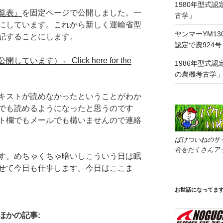
1980年型式認
覧表』
を固定ページで公開しました。一
古学」
にしています。これから新しく運輸省型
ヤンマーYM130
記することにします。
認定で農924
ます）← Click here for the
1986年型式認
の農機考古学
キストが読めなかったということがわか
でも読めるようになったと思うのです
ト欄でもメールでも構いませんので連絡
ばけついねのサ
合をたくさんア
す。めちゃくちゃ暗いしこういう日は眠
せて今日も仕事します。今日はここま
お世話になってま
ほかの記事: