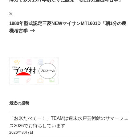
ビ
稿
ゲ
次
次
の
ー
1980年型式認定三菱NEWマイサンMT1601D「朝1分の農
投
シ
機考古学
稿
ョ
ン
最近の投稿
「お米たべてー！」TEAMは週末水戸芸術館のサマーフェ
ス2026でお待ちしています
2026年8月7日