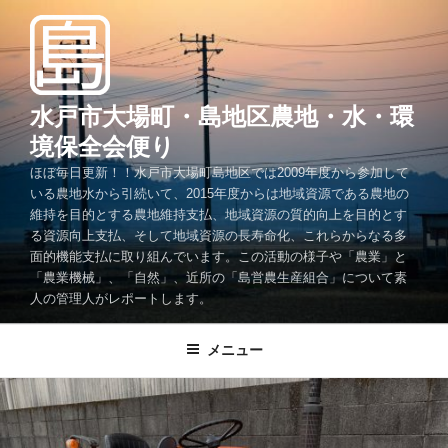
コ
ン
テ
ン
ツ
水戸市大場町・島地区農地・水・環
へ
境保全会便り
ス
ほぼ毎日更新！！水戸市大場町島地区では2009年度から参加して
キ
いる農地水から引続いて、2015年度からは地域資源である農地の
ッ
維持を目的とする農地維持支払、地域資源の質的向上を目的とす
プ
る資源向上支払、そして地域資源の長寿命化、これらからなる多
面的機能支払に取り組んでいます。この活動の様子や「農業」と
「農業機械」、「自然」、近所の「島営農生産組合」について素
人の管理人がレポートします。
メニュー