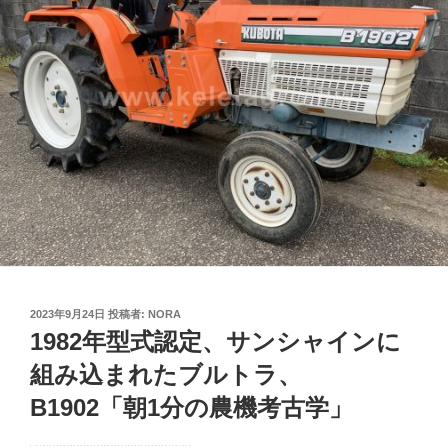
投
2023年9月24日
投稿者:
NORA
稿
1982年型式認定、サンシャインに
日:
組み込まれたブルトラ、
B1902「朝1分の農機考古学」