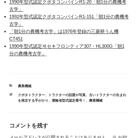
1990年型式認定クボタコンバインR1-20「朝1分の農機考
古学」
1992年型式認定クボタコンバインR1-151「朝1分の農機考
古学」
「朝1分の農機考古学」は1976年登録の三菱耕うん機
CT451
1990年型式認定ヰセキフロンティア307・HL300G「朝1
分の農機考古学」
カ
農業機械
テ
タ
クボタトラクター
、
トラクターの話題や写真
、
古いトラクターの生まれ
ゴ
グ
を推定する手がかり、運輸省型式認定番号！
、
農業機械
リ
ー
コメントを残す
メールアドレスが公開されることはありません。
※
が付