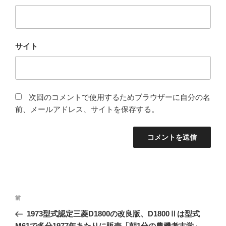
サイト
次回のコメントで使用するためブラウザーに自分の名
前、メールアドレス、サイトを保存する。
投
前
前
稿
の
1973型式認定三菱D1800の改良版、D1800Ⅱは型式
ナ
投
M61で多分1977年あたりに販売「朝1分の農機考古学」