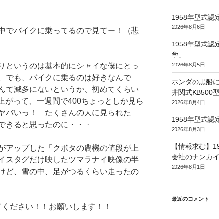
1958年型式
2026年8月6日
中でバイクに乗ってるので見てー！（悲
1958年型式
学」
2026年8月5日
りというのは基本的にシャイな僕にとっ
。でも、バイクに乗るのは好きなんで
ホンダの黒船に
んて滅多にないというか、初めてくらい
井関式KB50
に上がって、一週間で400ちょっとしか見ら
2026年8月4日
ヤバいっ！ たくさんの人に見られた
1958年型式
できると思ったのに・・・
2026年8月3日
【情報求む】1
がアップした「クボタの農機の値段が上
会社のナンカイ
イスタグだけ映したツマラナイ映像の半
2026年8月1日
けど、雪の中、足がつるくらい走ったの
最近のコメント
てください！！お願いします！！