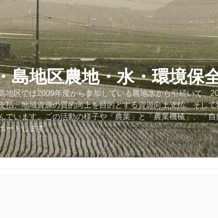
・島地区農地・水・環境保
地区では2009年度から参加している農地水から引続いて、2
支払、地域資源の質的向上を目的とする資源向上支払、そして
んでいます。この活動の様子や「農業」と「農業機械」、「自
ポートします。