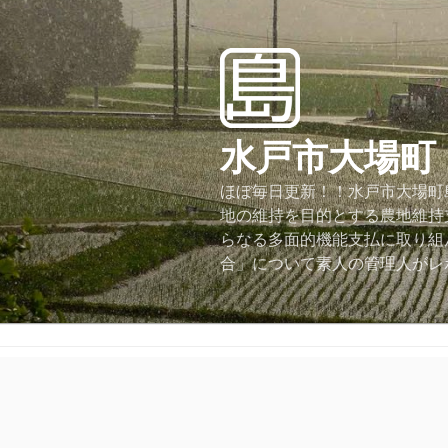
コ
ン
テ
ン
ツ
へ
水戸市大場町
ス
キ
ほぼ毎日更新！！水戸市大場町島
ッ
地の維持を目的とする農地維持
プ
らなる多面的機能支払に取り組
合」について素人の管理人がレ