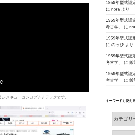
1959年型式
に
nora
より
1959年型式
考古学」
に
no
1959年型式
に
のっぴ
より
1959年型式
考古学」
に
飯
1959年型式
考古学」
に
飯
いうレスキューコンセプトトラックです。
キーワードも使え