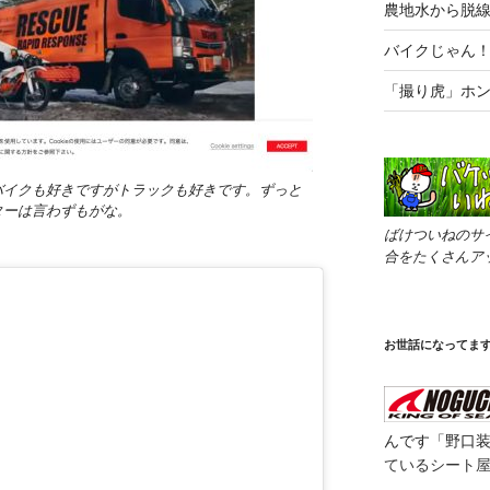
農地水から脱
バイクじゃん
「撮り虎」ホンダ
バイクも好きですがトラックも好きです。ずっと
ターは言わずもがな。
ばけついねのサ
合をたくさんア
お世話になってま
んです「野口
ているシート