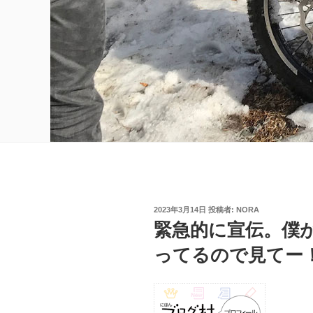
投
2023年3月14日
投稿者:
NORA
稿
緊急的に宣伝。僕
日:
ってるので見てー