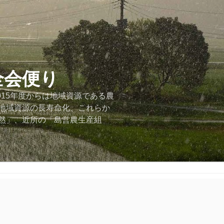
全会便り
015年度からは地域資源である農
地域資源の長寿命化、これらか
然」、近所の「島営農生産組