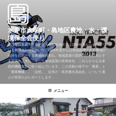
コ
ン
テ
ン
ツ
水戸市大場町・島地区農地・水・環
へ
境保全会便り
ス
ほぼ毎日更新！！水戸市大場町島地区では2009年度から参加して
キ
いる農地水から引続いて、2015年度からは地域資源である農地の
ッ
維持を目的とする農地維持支払、地域資源の質的向上を目的とす
プ
る資源向上支払、そして地域資源の長寿命化、これらからなる多
面的機能支払に取り組んでいます。この活動の様子や「農業」と
「農業機械」、「自然」、近所の「島営農生産組合」について素
人の管理人がレポートします。
メニュー