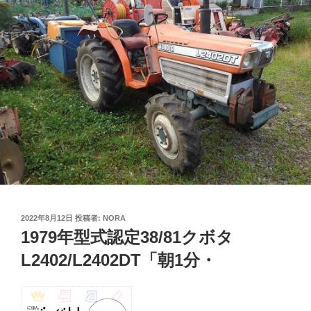
投
2022年8月12日
投稿者:
NORA
稿
1979年型式認定38/81クボタ
日:
L2402/L2402DT「朝1分・