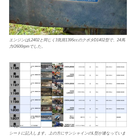
エンジンはL2402と同じく3気筒1395ccのクボタD1402型で、24馬
力/2600rpmでした。
シートに記入します。上の方にサンシャインのL型が連なっていま