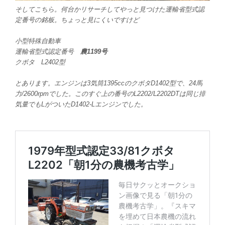
そしてこちら。何台かリサーチしてやっと見つけた運輸省型式認
定番号の銘板。ちょっと見にくいですけど
小型特殊自動車
運輸省型式認定番号
農1199号
クボタ L2402型
とあります。エンジンは3気筒1395ccのクボタD1402型で、24馬
力/2600rpmでした。このすぐ上の番号のL2202/L2202DTは同じ排
気量でもLがついたD1402-Lエンジンでした。