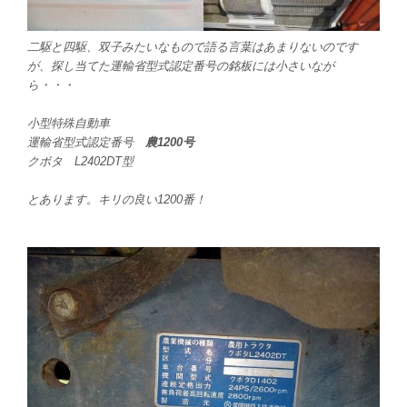
二駆と四駆、双子みたいなもので語る言葉はあまりないのです
が、探し当てた運輸省型式認定番号の銘板には小さいなが
ら・・・
小型特殊自動車
運輸省型式認定番号
農1200号
クボタ L2402DT型
とあります。キリの良い1200番！