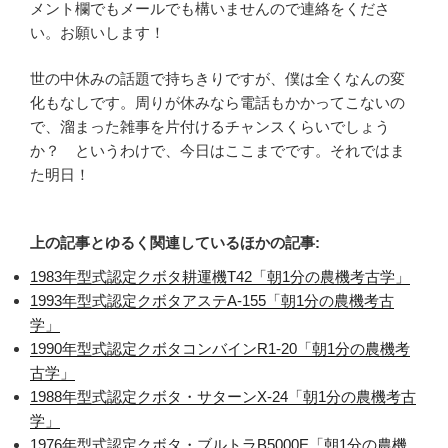
メント欄でもメールでも構いませんので連絡をくださ
い。お願いします！
世の中休みの話題で持ちきりですが、僕は全くなんの変
化もなしです。周りが休みなら電話もかかってこないの
で、溜まった雑事を片付けるチャンスくらいでしょう
か？ というわけで、今日はここまでです。それではま
た明日！
上の記事とゆるく関連しているほかの記事:
1983年型式認定クボタ耕運機T42「朝1分の農機考古学」
1993年型式認定クボタアステA-155「朝1分の農機考古
学」
1990年型式認定クボタコンバインR1-20「朝1分の農機考
古学」
1988年型式認定クボタ・サターンX-24「朝1分の農機考古
学」
1976年型式認定クボタ・ブルトラB5000E「朝1分の農機