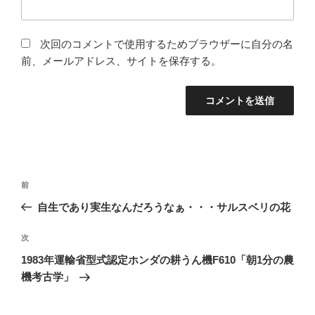
次回のコメントで使用するためブラウザーに自分の名
前、メールアドレス、サイトを保存する。
投
前
前
稿
の
自生であり実生なんだろうなぁ・・・サルスベリの花
ナ
投
ビ
稿
次
次
ゲ
の
1983年運輸省型式認定ホンダの耕うん機F610「朝1分の農
投
ー
機考古学」
稿
シ
ョ