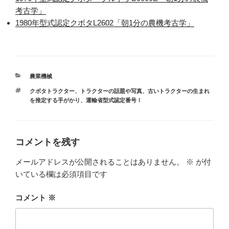
考古学」
1980年型式認定クボタL2602「朝1分の農機考古学」
カ
農業機械
テ
タ
クボタトラクター
、
トラクターの話題や写真
、
古いトラクターの生まれ
ゴ
グ
を推定する手がかり、運輸省型式認定番号！
リ
ー
コメントを残す
メールアドレスが公開されることはありません。
※
が付
いている欄は必須項目です
コメント
※