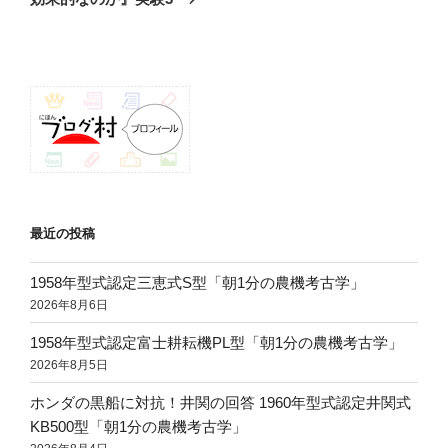
シ
稿
ョ
ン
最近の投稿
1958年型式認定三恵式S型「朝1分の農機考古学」
2026年8月6日
1958年型式認定富士耕耘機PL型「朝1分の農機考古学」
2026年8月5日
ホンダの黒船に対抗！井関の回答 1960年型式認定井関式
KB500型「朝1分の農機考古学」