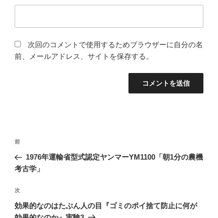
次回のコメントで使用するためブラウザーに自分の名
前、メールアドレス、サイトを保存する。
投
前
前
稿
の
1976年運輸省型式認定ヤンマーYM1100「朝1分の農機
ナ
投
考古学」
ビ
稿
ゲ
次
次
の
ー
効果的なのはたぶん人の目『ゴミのポイ捨て防止に何が
投
効果的なのか』実験3