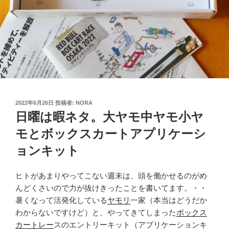
投
2022年6月26日
投稿者:
NORA
稿
日曜は暇ネタ。大ヤモ中ヤモ小ヤ
日:
モとボックスカートアプリケーシ
ョンキット
ヒトがあまりやってこない週末は、頭を働かせるのがめ
んどくさいので力が抜けきったことを書いてます。・・
暑くなって活発化している
ヤモリ
一家（本当はどうだか
わからないですけど）と、やってきてしまった
ボックス
カートレー
スのエントリーキット（アプリケーションキ