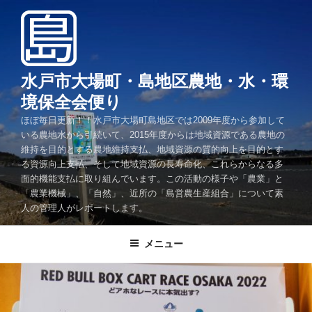
コ
ン
テ
ン
ツ
水戸市大場町・島地区農地・水・環
へ
境保全会便り
ス
ほぼ毎日更新！！水戸市大場町島地区では2009年度から参加して
キ
いる農地水から引続いて、2015年度からは地域資源である農地の
ッ
維持を目的とする農地維持支払、地域資源の質的向上を目的とす
プ
る資源向上支払、そして地域資源の長寿命化、これらからなる多
面的機能支払に取り組んでいます。この活動の様子や「農業」と
「農業機械」、「自然」、近所の「島営農生産組合」について素
人の管理人がレポートします。
メニュー