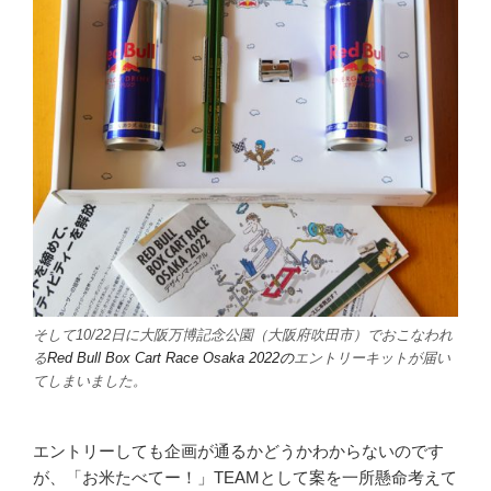
そして10/22日に大阪万博記念公園（大阪府吹田市）でおこなわれ
る
Red Bull Box Cart Race Osaka 2022の
エントリーキットが届い
てしまいました。
エントリーしても企画が通るかどうかわからないのです
が、「お米たべてー！」TEAMとして案を一所懸命考えて