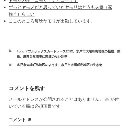
ヤモリの仔「コモリ」デビュー！！
ずっとヤモメだと思っていたヤモリはどうも夫婦（家
族？）らしい
ここのところ毎晩ヤモリが出勤しています。
カ
#レッドブルボックスカートレース2022
、
水戸市大場町島地区の植物、動
テ
物
、
農業自然環境に関連のない記事
ゴ
タ
水戸市大場町島地区のようす
、
水戸市大場町島地区の生き物
リ
グ
ー
コメントを残す
メールアドレスが公開されることはありません。
※
が付
いている欄は必須項目です
コメント
※