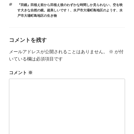
テ
タ
『田鏡』田植え前から田植え後のわずかな時間しか見られない、空を映
ゴ
グ
す大きな自然の鏡。超美しいです！
、
水戸市大場町島地区のようす
、
水
リ
戸市大場町島地区の生き物
ー
コメントを残す
メールアドレスが公開されることはありません。
※
が付
いている欄は必須項目です
コメント
※