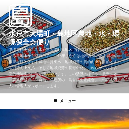
コ
ン
テ
ン
ツ
水戸市大場町・島地区農地・水・環
へ
境保全会便り
ス
ほぼ毎日更新！！水戸市大場町島地区では2009年度から参加して
キ
いる農地水から引続いて、2015年度からは地域資源である農地の
ッ
維持を目的とする農地維持支払、地域資源の質的向上を目的とす
プ
る資源向上支払、そして地域資源の長寿命化、これらからなる多
面的機能支払に取り組んでいます。この活動の様子や「農業」と
「農業機械」、「自然」、近所の「島営農生産組合」について素
人の管理人がレポートします。
メニュー