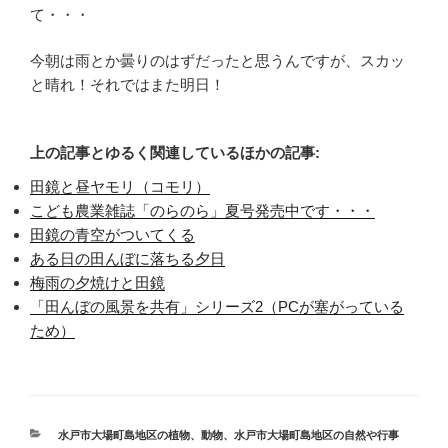
て・・・
今朝は雨とか曇りのはずだったと思うんですが、スカッ
と晴れ！それではまた明日！
上の記事とゆるく関連しているほかの記事:
田鏡と昼ヤモリ（コモリ）
こども農業雑誌「のらのら」夏号発売中です・・・
田鏡の青空がついてくる
ある日の田んぼに落ちる夕日
梅雨の夕焼けと田鏡
「田んぼの風景を共有」シリーズ2（PCが塞がっている
ため）
カ
水戸市大場町島地区の植物、動物
、
水戸市大場町島地区の自然や行事