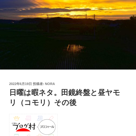
投
2022年6月19日
投稿者:
NORA
稿
日曜は暇ネタ。田鏡終盤と昼ヤモ
日:
リ（コモリ）その後