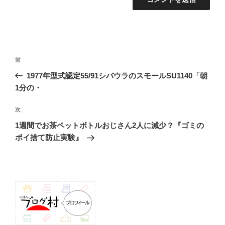
投
前
前
稿
の
1977年型式認定55/91シバウラのスモールSU1140「朝
ナ
投
1分の・
ビ
稿
ゲ
次
次
の
ー
1週間でお茶ペットボトルおじさん2人に減少？『ゴミの
投
シ
ポイ捨て防止実験』
稿
ョ
ン