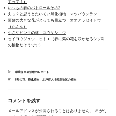
すって！）
いつもの春のパトロールその2
えっ？と思うとたいてい帰化植物 マツバウンラン
薄紫の大きな花がとっても目立つ オオアラセイトウ
（たぶん）
小さなピンクの杯 ユウゲショウ
セイヨウジュウニヒトエ（春に紫の花を咲かせるシソ科
の植物だそうです）
カ
環境保全会活動のレポート
テ
タ
5月の花
、
帰化植物
、
水戸市大場町島地区の植物
ゴ
グ
リ
ー
コメントを残す
メールアドレスが公開されることはありません。
※
が付