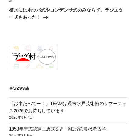
次
次
ゲ
の
横水にはホッパ式やコンデンサ式のみならず、ラジエタ
投
ー
ー式もあった！
稿
シ
ョ
ン
最近の投稿
「お米たべてー！」TEAMは週末水戸芸術館のサマーフェ
ス2026でお待ちしています
2026年8月7日
1958年型式認定三恵式S型「朝1分の農機考古学」
2026年8月6日