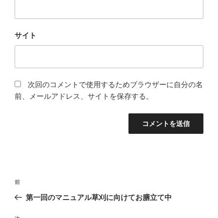
サイト
次回のコメントで使用するためブラウザーに自分の名
前、メールアドレス、サイトを保存する。
投
前
前
稿
の
第一回のマニュアル草刈に向けてお膳立て中
ナ
投
ビ
稿