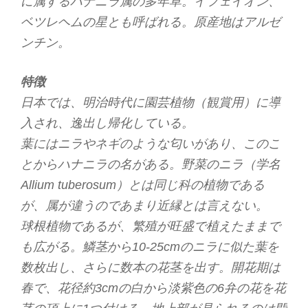
に属するハナニラ属の多年草。イフェイオン、
ベツレヘムの星とも呼ばれる。原産地はアルゼ
ンチン。
特徴
日本では、明治時代に園芸植物（観賞用）に導
入され、逸出し帰化している。
葉にはニラやネギのような匂いがあり、このこ
とからハナニラの名がある。野菜のニラ（学名
Allium tuberosum）とは同じ科の植物である
が、属が違うのであまり近縁とは言えない。
球根植物であるが、繁殖が旺盛で植えたままで
も広がる。鱗茎から10-25cmのニラに似た葉を
数枚出し、さらに数本の花茎を出す。開花期は
春で、花径約3cmの白から淡紫色の6弁の花を花