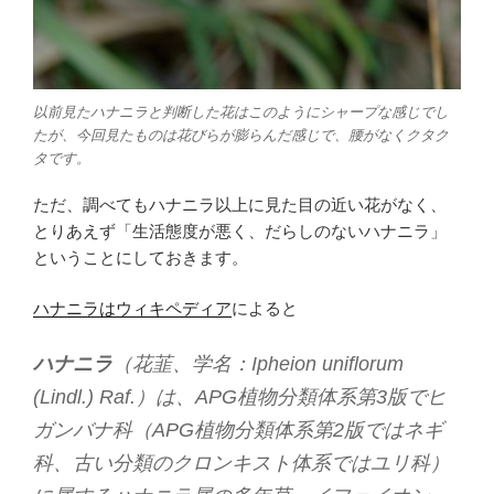
以前見たハナニラと判断した花はこのようにシャープな感じでし
たが、今回見たものは花びらが膨らんだ感じで、腰がなくクタク
タです。
ただ、調べてもハナニラ以上に見た目の近い花がなく、
とりあえず「生活態度が悪く、だらしのないハナニラ」
ということにしておきます。
ハナニラはウィキペディア
によると
ハナニラ
（花韮、学名：Ipheion uniflorum
(Lindl.) Raf.）は、APG植物分類体系第3版でヒ
ガンバナ科（APG植物分類体系第2版ではネギ
科、古い分類のクロンキスト体系ではユリ科）