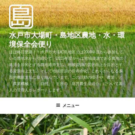
コ
ン
テ
ン
ツ
水戸市大場町・島地区農地・水・環
へ
境保全会便り
ス
ほぼ毎日更新！！水戸市大場町島地区では2009年度から参加して
キ
いる農地水から引続いて、2015年度からは地域資源である農地の
ッ
維持を目的とする農地維持支払、地域資源の質的向上を目的とす
プ
る資源向上支払、そして地域資源の長寿命化、これらからなる多
面的機能支払に取り組んでいます。この活動の様子や「農業」と
「農業機械」、「自然」、近所の「島営農生産組合」について素
人の管理人がレポートします。
メニュー