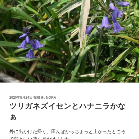
投
2020年5月24日
投稿者:
NORA
稿
ツリガネズイセンとハナニラかな
日:
ぁ
外に出かけた帰り、田んぼからちょっと上がったところ
で紫と白い花を見かけました。