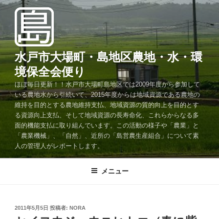
コ
ン
テ
ン
ツ
水戸市大場町・島地区農地・水・環
へ
境保全会便り
ス
ほぼ毎日更新！！水戸市大場町島地区では2009年度から参加して
キ
いる農地水から引続いて、2015年度からは地域資源である農地の
ッ
維持を目的とする農地維持支払、地域資源の質的向上を目的とす
プ
る資源向上支払、そして地域資源の長寿命化、これらからなる多
面的機能支払に取り組んでいます。この活動の様子や「農業」と
「農業機械」、「自然」、近所の「島営農生産組合」について素
人の管理人がレポートします。
メニュー
投
2011年5月5日
投稿者:
NORA
稿