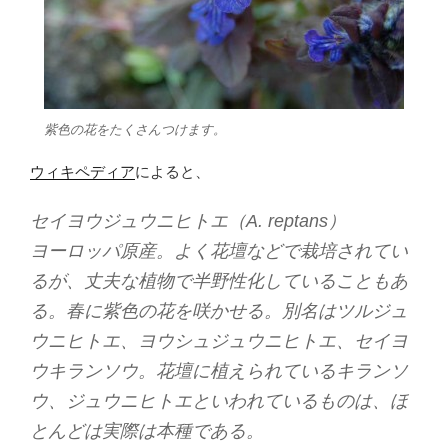
紫色の花をたくさんつけます。
ウィキペディア
によると、
セイヨウジュウニヒトエ（A. reptans）
ヨーロッパ原産。よく花壇などで栽培されてい
るが、丈夫な植物で半野性化していることもあ
る。春に紫色の花を咲かせる。別名はツルジュ
ウニヒトエ、ヨウシュジュウニヒトエ、セイヨ
ウキランソウ。花壇に植えられているキランソ
ウ、ジュウニヒトエといわれているものは、ほ
とんどは実際は本種である。