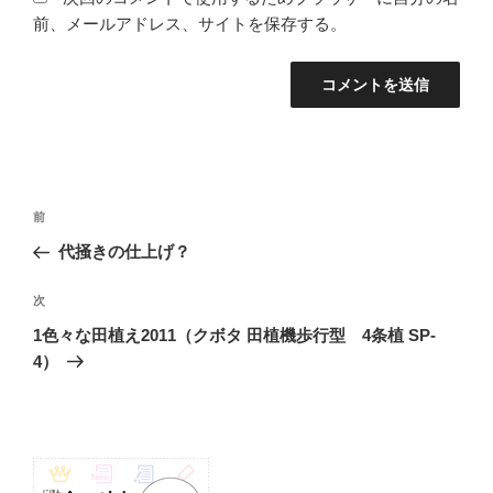
前、メールアドレス、サイトを保存する。
投
前
前
稿
の
代掻きの仕上げ？
ナ
投
ビ
稿
次
次
ゲ
の
1色々な田植え2011（クボタ 田植機歩行型 4条植 SP-
投
ー
4）
稿
シ
ョ
ン