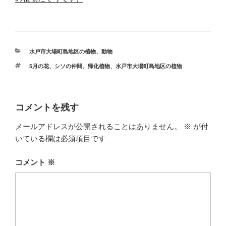
カ
水戸市大場町島地区の植物、動物
テ
タ
5月の花
、
シソの仲間
、
帰化植物
、
水戸市大場町島地区の植物
ゴ
グ
リ
ー
コメントを残す
メールアドレスが公開されることはありません。
※
が付
いている欄は必須項目です
コメント
※