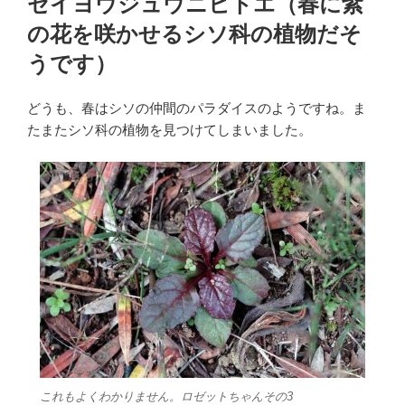
セイヨウジュウニヒトエ（春に紫
日:
の花を咲かせるシソ科の植物だそ
うです）
どうも、春はシソの仲間のパラダイスのようですね。ま
たまたシソ科の植物を見つけてしまいました。
これもよくわかりません。ロゼットちゃんその3