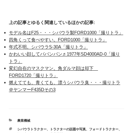
上の記事とゆるく関連しているほかの記事:
モデル名はF25・・・シバウラ製FORD1000「撮りトラ」
四角くって食べやすい。FORD1000「撮りトラ」
年式不明。シバウラS-30A「撮りトラ」
かわいい顔してババンバン♬1977年SD4000AD-0「撮り
トラ」
変幻自在のマスクマン。角ダルマ顔は却下
FORD1720「撮りトラ」
燃えてても、青くても、漂うシバウラ臭・・・撮りトラ
＠ヤンマーF435Dその3
カ
農業機械
テ
タ
シバウラトラクター
、
トラクターの話題や写真
、
フォードトラクター
、
ゴ