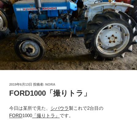
投
2019年6月13日
投稿者:
NORA
稿
FORD1000「撮りトラ」
日:
今日は某所で見た、
シバウラ
製これで2台目の
FORD
1000
「撮りトラ」
です。