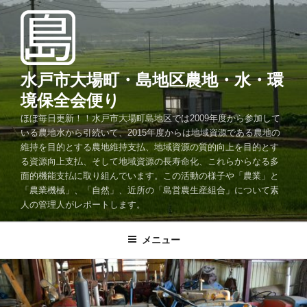
コ
ン
テ
ン
ツ
水戸市大場町・島地区農地・水・環
へ
境保全会便り
ス
ほぼ毎日更新！！水戸市大場町島地区では2009年度から参加して
キ
いる農地水から引続いて、2015年度からは地域資源である農地の
ッ
維持を目的とする農地維持支払、地域資源の質的向上を目的とす
プ
る資源向上支払、そして地域資源の長寿命化、これらからなる多
面的機能支払に取り組んでいます。この活動の様子や「農業」と
「農業機械」、「自然」、近所の「島営農生産組合」について素
人の管理人がレポートします。
メニュー