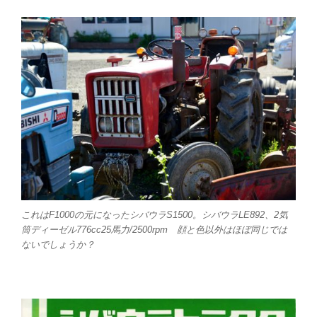
これはF1000の元になったシバウラS1500。シバウラLE892、2気
筒ディーゼル776cc25馬力/2500rpm 顔と色以外はほぼ同じでは
ないでしょうか？