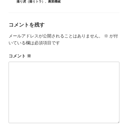
グ
撮り虎（撮りトラ）
、
農業機械
リ
ー
コメントを残す
メールアドレスが公開されることはありません。
※
が付
いている欄は必須項目です
コメント
※