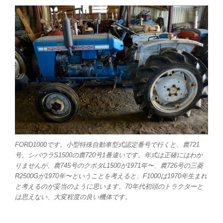
FORD1000です。小型特殊自動車型式認定番号で行くと、農721
号。シバウラS1500の農720号1番違いです。年式は正確にはわか
りませんが、農745号のクボタL1500が1971年〜、農726号の三菱
R2500Gが1970年〜ということを考えると、F1000は1970年生まれ
と考えるのが妥当のように思います。70年代初頭のトラクターと
は思えない、大変程度の良い機体です。