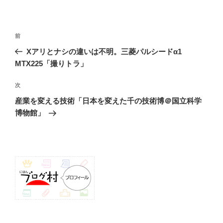
投
前
前
稿
の
Xアリとナシの違いは不明。三菱パルシードα1
ナ
投
MTX225「撮りトラ」
ビ
稿
ゲ
次
次
の
ー
産業を変える技術「日本を変えた千の技術博＠国立科学
投
シ
博物館」
稿
ョ
ン