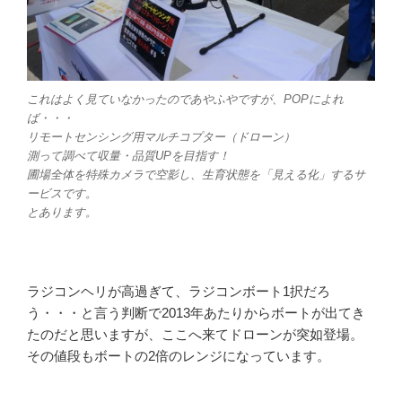
これはよく見ていなかったのであやふやですが、POPによれ
ば・・・
リモートセンシング用マルチコプター（ドローン）
測って調べて収量・品質UPを目指す！
圃場全体を特殊カメラで空影し、生育状態を「見える化」するサ
ービスです。
とあります。
ラジコンヘリが高過ぎて、ラジコンボート1択だろ
う・・・と言う判断で2013年あたりからボートが出てき
たのだと思いますが、ここへ来てドローンが突如登場。
その値段もボートの2倍のレンジになっています。