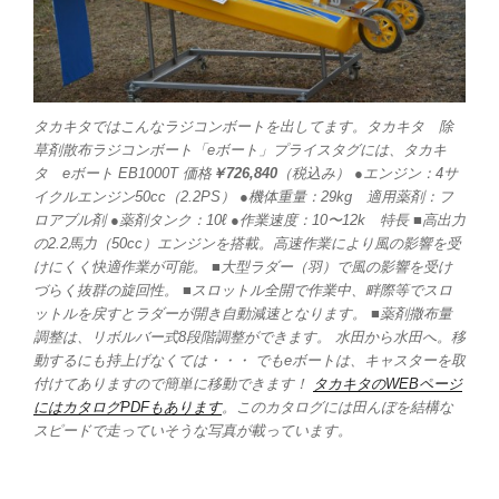
タカキタではこんなラジコンボートを出してます。タカキタ 除
草剤散布ラジコンボート「eボート」プライスタグには、タカキ
タ eボート EB1000T 価格
￥726,840
（税込み） ●エンジン：4サ
イクルエンジン50cc（2.2PS） ●機体重量：29kg 適用薬剤：フ
ロアブル剤 ●薬剤タンク：10ℓ ●作業速度：10〜12k 特長 ■高出力
の2.2馬力（50cc）エンジンを搭載。高速作業により風の影響を受
けにくく快適作業が可能。 ■大型ラダー（羽）で風の影響を受け
づらく抜群の旋回性。 ■スロットル全開で作業中、畔際等でスロ
ットルを戻すとラダーが開き自動減速となります。 ■薬剤撒布量
調整は、リボルバー式8段階調整ができます。 水田から水田へ。移
動するにも持上げなくては・・・ でもeボートは、キャスターを取
付けてありますので簡単に移動できます！
タカキタのWEBページ
にはカタログPDFもあります
。このカタログには田んぼを結構な
スピードで走っていそうな写真が載っています。