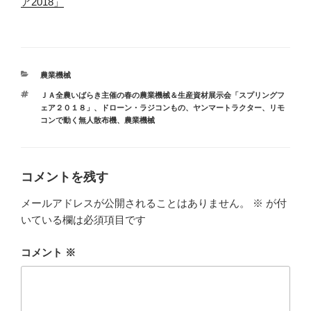
ア2018」
カ
農業機械
テ
タ
ＪＡ全農いばらき主催の春の農業機械＆生産資材展示会「スプリングフ
ゴ
グ
ェア２０１８」
、
ドローン・ラジコンもの
、
ヤンマートラクター
、
リモ
リ
コンで動く無人散布機
、
農業機械
ー
コメントを残す
メールアドレスが公開されることはありません。
※
が付
いている欄は必須項目です
コメント
※