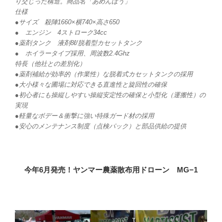
り交じった構造。商品名「あめんぼう」
仕様
●サイズ 殺陣1660×横740×高さ650
● エンジン 4ストローク34cc
●薬剤タンク 液剤8ℓ/脱着型カセットタンク
● ホイラータイプ採用、周波数2.4Ghz
特長（他社との差別化）
●薬剤補給が効率的（作業性）な脱着式カセットタンクの採用
●大小様々な圃場に対応できる直進性と旋回性の確保
●初心者にも操縦しやすい操縦安定性の確保と小型化（運搬性）の
実現
●軽量なボデー＆衝撃に強い特殊ガード材の採用
●安心のメンテナンス制度（点検パック）と部品供給の提供
今年6月発売！ヤンマー農薬散布用ドローン MG−1