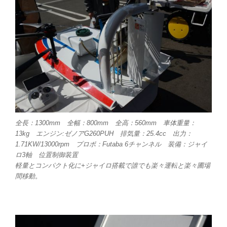
全長：1300mm 全幅：800mm 全高：560mm 車体重量：
13kg エンジン:ゼノアG260PUH 排気量：25.4cc 出力：
1.71KW/13000rpm プロポ：Futaba 6チャンネル 装備：ジャイ
ロ3軸 位置制御装置
軽量とコンパクト化に+ジャイロ搭載で誰でも楽々運転と楽々圃場
間移動。