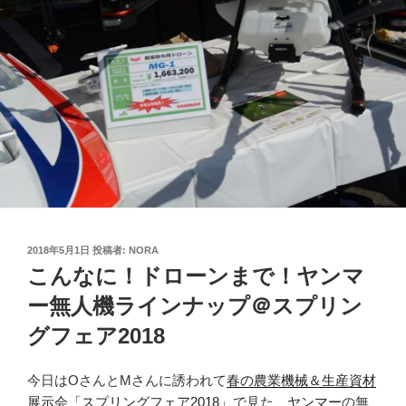
投
2018年5月1日
投稿者:
NORA
稿
こんなに！ドローンまで！ヤンマ
日:
ー無人機ラインナップ＠スプリン
グフェア2018
今日はOさんとMさんに誘われて
春の農業機械＆生産資材
展示会「スプリングフェア2018」
で見た、
ヤンマー
の無