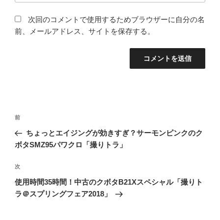
次回のコメントで使用するためブラウザーに自分の名
前、メールアドレス、サイトを保存する。
投
前
前
稿
の
ちょっとエイジングが効きすぎ？サーモンピンクのク
ナ
投
ボタSMZ95パワクロ「撮りトラ」
ビ
稿
ゲ
次
次
の
ー
使用時間35時間！中古のクボタB21Xスペシャル「撮りト
投
シ
ラ＠スプリングフェア2018」
稿
ョ