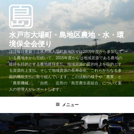
コ
ン
テ
ン
ツ
水戸市大場町・島地区農地・水・環
へ
境保全会便り
ス
ほぼ毎日更新！！水戸市大場町島地区では2009年度から参加して
キ
いる農地水から引続いて、2015年度からは地域資源である農地の
ッ
維持を目的とする農地維持支払、地域資源の質的向上を目的とす
プ
る資源向上支払、そして地域資源の長寿命化、これらからなる多
面的機能支払に取り組んでいます。この活動の様子や「農業」と
「農業機械」、「自然」、近所の「島営農生産組合」について素
人の管理人がレポートします。
メニュー