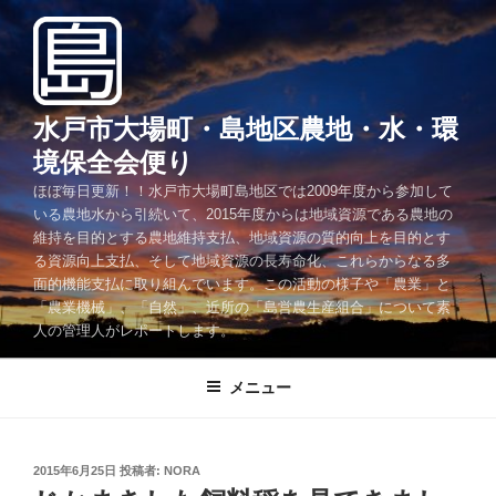
コ
ン
テ
ン
ツ
水戸市大場町・島地区農地・水・環
へ
境保全会便り
ス
ほぼ毎日更新！！水戸市大場町島地区では2009年度から参加して
キ
いる農地水から引続いて、2015年度からは地域資源である農地の
ッ
維持を目的とする農地維持支払、地域資源の質的向上を目的とす
プ
る資源向上支払、そして地域資源の長寿命化、これらからなる多
面的機能支払に取り組んでいます。この活動の様子や「農業」と
「農業機械」、「自然」、近所の「島営農生産組合」について素
人の管理人がレポートします。
メニュー
投
2015年6月25日
投稿者:
NORA
稿