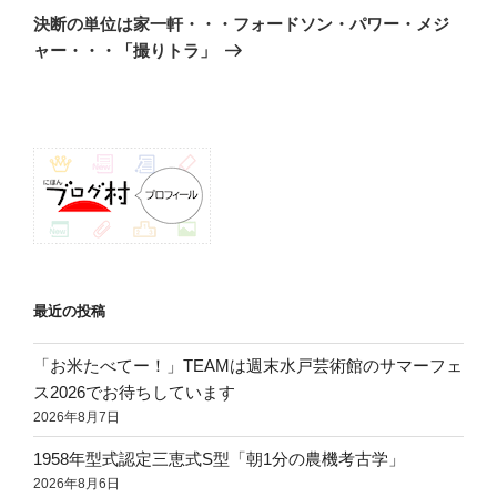
ゲ
の
決断の単位は家一軒・・・フォードソン・パワー・メジ
投
ー
ャー・・・「撮りトラ」
稿
シ
ョ
ン
最近の投稿
「お米たべてー！」TEAMは週末水戸芸術館のサマーフェ
ス2026でお待ちしています
2026年8月7日
1958年型式認定三恵式S型「朝1分の農機考古学」
2026年8月6日