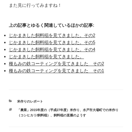
また見に行ってみますね！
上の記事とゆるく関連しているほかの記事:
じかまきした飼料稲を見てきました。その2
じかまきした飼料稲を見てきました。その5
じかまきした飼料稲を見てきました。その4
じかまきした飼料稲を見てきました。
種もみの鉄コーティングを見てきました その2
種もみの鉄コーティングを見てきました その1
カ
米作りのレポート
テ
タ
「農業」2015年度の（平成27年度）米作り
、
水戸市大場町での米作り
ゴ
グ
（コシヒカリ/飼料稲）
、
飼料稲の直播のようす
リ
ー