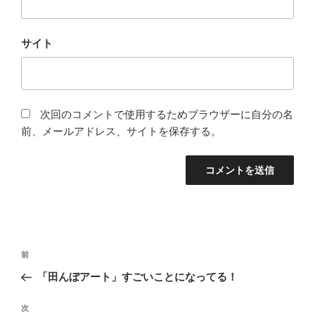
サイト
次回のコメントで使用するためブラウザーに自分の名
前、メールアドレス、サイトを保存する。
投
前
前
稿
の
「田んぼアート」すごいことになってる！
ナ
投
ビ
稿
次
次