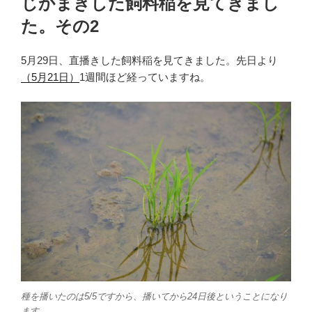
じかまきした飼料稲を見てきまし
日:
た。その2
5月29日、直播きした飼料稲を見てきました。先日より
（5月21日）
1週間ほど経っていますね。
種を播いたのは5/5ですから、播いてから24日後ということになり
ます。