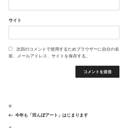
サイト
次回のコメントで使用するためブラウザーに自分の名
前、メールアドレス、サイトを保存する。
投
前
前
稿
の
今年も「田んぼアート」はじまります
ナ
投
ビ
稿
次