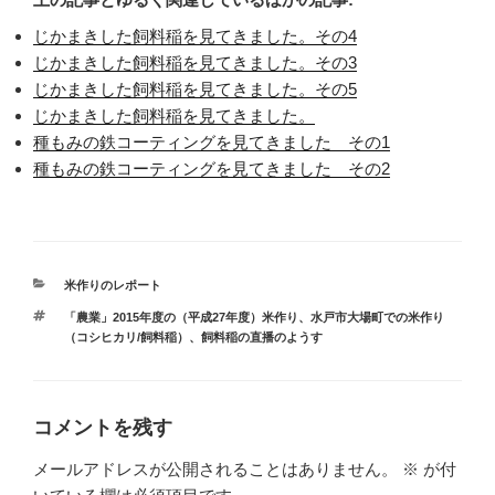
じかまきした飼料稲を見てきました。その4
じかまきした飼料稲を見てきました。その3
じかまきした飼料稲を見てきました。その5
じかまきした飼料稲を見てきました。
種もみの鉄コーティングを見てきました その1
種もみの鉄コーティングを見てきました その2
カ
米作りのレポート
テ
タ
「農業」2015年度の（平成27年度）米作り
、
水戸市大場町での米作り
ゴ
グ
（コシヒカリ/飼料稲）
、
飼料稲の直播のようす
リ
ー
コメントを残す
メールアドレスが公開されることはありません。
※
が付