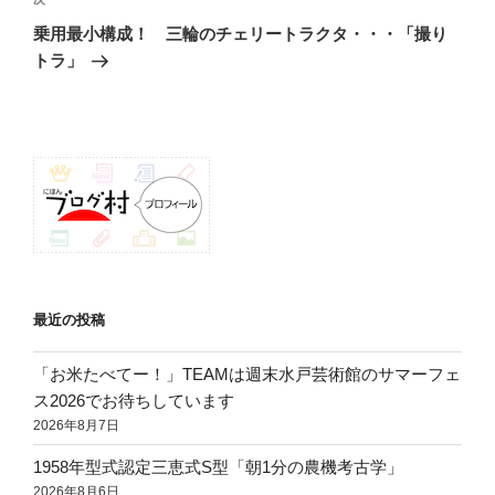
次
ゲ
の
乗用最小構成！ 三輪のチェリートラクタ・・・「撮り
投
ー
トラ」
稿
シ
ョ
ン
最近の投稿
「お米たべてー！」TEAMは週末水戸芸術館のサマーフェ
ス2026でお待ちしています
2026年8月7日
1958年型式認定三恵式S型「朝1分の農機考古学」
2026年8月6日