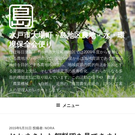
コ
ン
テ
ン
ツ
水戸市大場町・島地区農地・水・環
へ
境保全会便り
ス
ほぼ毎日更新！！水戸市大場町島地区では2009年度から参加して
キ
いる農地水から引続いて、2015年度からは地域資源である農地の
ッ
維持を目的とする農地維持支払、地域資源の質的向上を目的とす
プ
る資源向上支払、そして地域資源の長寿命化、これらからなる多
面的機能支払に取り組んでいます。この活動の様子や「農業」と
「農業機械」、「自然」、近所の「島営農生産組合」について素
人の管理人がレポートします。
メニュー
投
2015年5月31日
投稿者:
NORA
稿