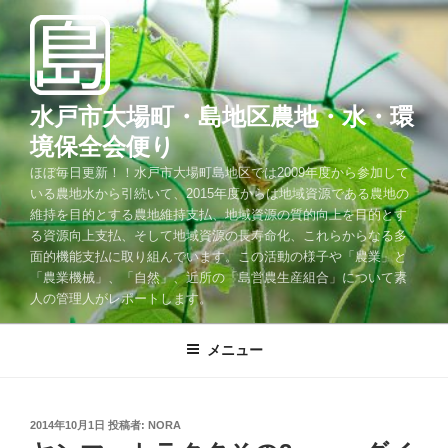
コ
ン
テ
ン
ツ
水戸市大場町・島地区農地・水・環
へ
境保全会便り
ス
ほぼ毎日更新！！水戸市大場町島地区では2009年度から参加して
キ
いる農地水から引続いて、2015年度からは地域資源である農地の
ッ
維持を目的とする農地維持支払、地域資源の質的向上を目的とす
プ
る資源向上支払、そして地域資源の長寿命化、これらからなる多
面的機能支払に取り組んでいます。この活動の様子や「農業」と
「農業機械」、「自然」、近所の「島営農生産組合」について素
人の管理人がレポートします。
メニュー
投
2014年10月1日
投稿者:
NORA
稿