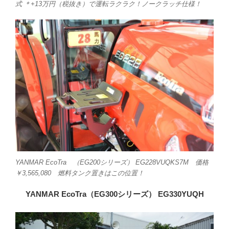
式 ＊+13万円（税抜き）で運転ラクラク！ノークラッチ仕様！
YANMAR EcoTra （EG200シリーズ） EG228VUQKS7M 価格
￥3,565,080 燃料タンク置きはこの位置！
YANMAR EcoTra（EG300シリーズ） EG330YUQH