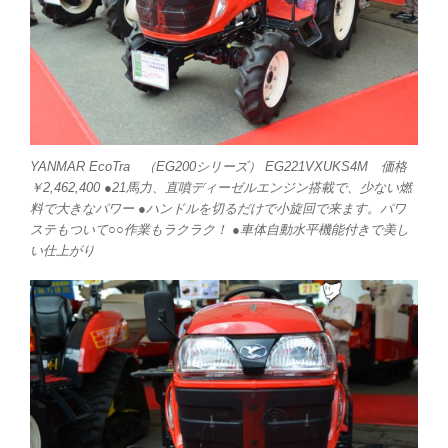
YANMAR EcoTra （EG200シリーズ） EG221VXUKS4M 価格
￥2,462,400 ●21馬力、直噴ディーゼルエンジン搭載で、少ない燃
料で大きなパワー ●ハンドルを切るだけで小旋回で来ます。パワ
ステもついて○○作業もラクラク！ ●車体自動水平機能付きで美し
い仕上がり