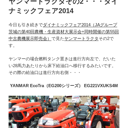
ヤンマートラクタその2・・・ダイ
日:
ナミックフェア2014
今日も引き続きで
ダイナミックフェア2014（JAグループ
茨城の第40回農機・生産資材大展示会+同時開催の第55回
中古農機展示即売会）
で見た
ヤンマートラクタ
その2で
す。
ヤンマーの場合燃料タンク置きは進行方向左で、だいた
い28馬力あたりから床下給油口へ移行するみたいです。
その際の給油口は進行方向右側・・・
YANMAR EcoTra（EG200シリーズ） EG221VXUKS4M