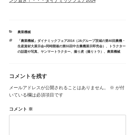
ンク置き！・・・ダイナミックフェア2014
カ
農業機械
テ
タ
「農業機械」ダイナミックフェア2014（JAグループ茨城の第40回農機・
ゴ
グ
生産資材大展示会+同時開催の第55回中古農機展示即売会）
、
トラクター
リ
の話題や写真
、
ヤンマートラクター
、
撮り虎（撮りトラ）
、
農業機械
ー
コメントを残す
メールアドレスが公開されることはありません。
※
が付
いている欄は必須項目です
コメント
※