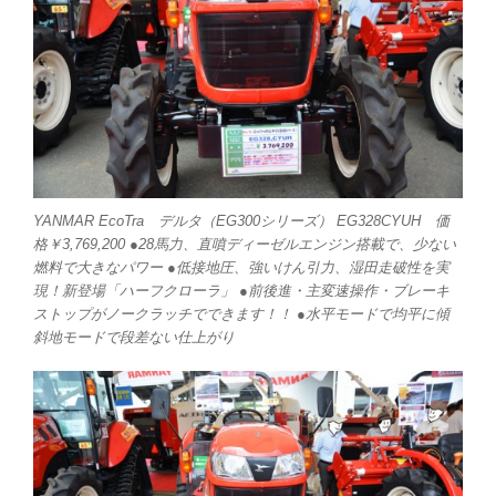
YANMAR EcoTra デルタ（EG300シリーズ） EG328CYUH 価
格￥3,769,200 ●28馬力、直噴ディーゼルエンジン搭載で、少ない
燃料で大きなパワー ●低接地圧、強いけん引力、湿田走破性を実
現！新登場「ハーフクローラ」 ●前後進・主変速操作・ブレーキ
ストップがノークラッチでできます！！ ●水平モードで均平に傾
斜地モードで段差ない仕上がり