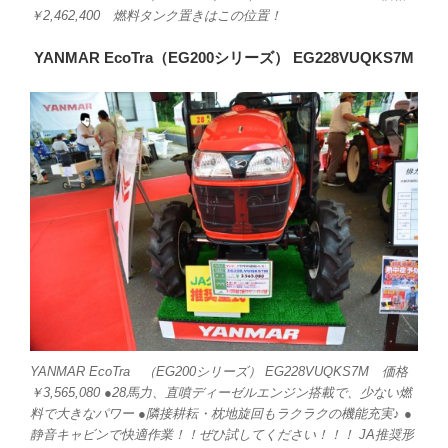
￥2,462,400 燃料タンク置きはこの位置！
YANMAR EcoTra（EG200シリーズ） EG228VUQKS7M
YANMAR EcoTra （EG200シリーズ） EG228VUQKS7M 価格
￥3,565,080 ●28馬力、直噴ディーゼルエンジン搭載で、少ない燃
料で大きなパワー ●隣接耕耘・枕地旋回もラクラクの機能充実♪ ●
静音キャビンで快適作業！！ぜひ試してください！！！ JA推奨形