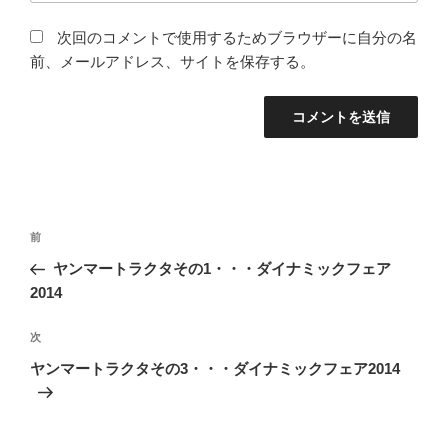
次回のコメントで使用するためブラウザーに自分の名
前、メールアドレス、サイトを保存する。
投
前
前
稿
の
ヤンマートラクタその1・・・ダイナミックフェア
ナ
投
2014
ビ
稿
ゲ
次
次
の
ー
ヤンマートラクタその3・・・ダイナミックフェア2014
投
シ
稿
ョ