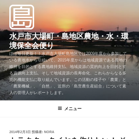
コ
ン
テ
ン
ツ
水戸市大場町・島地区農地・水・環
へ
境保全会便り
ス
ほぼ毎日更新！！水戸市大場町島地区では2009年度から参加して
キ
いる農地水から引続いて、2015年度からは地域資源である農地の
ッ
維持を目的とする農地維持支払、地域資源の質的向上を目的とす
プ
る資源向上支払、そして地域資源の長寿命化、これらからなる多
面的機能支払に取り組んでいます。この活動の様子や「農業」と
「農業機械」、「自然」、近所の「島営農生産組合」について素
人の管理人がレポートします。
メニュー
投
2014年2月3日
投稿者:
NORA
稿