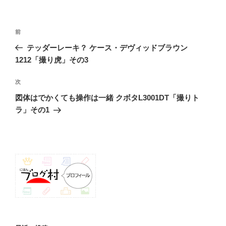
投
前
前
稿
の
テッダーレーキ？ ケース・デヴィッドブラウン
ナ
投
1212「撮り虎」その3
ビ
稿
ゲ
次
次
の
ー
図体はでかくても操作は一緒 クボタL3001DT「撮りト
投
シ
ラ」その1
稿
ョ
ン