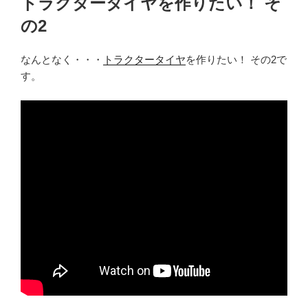
トラクタータイヤを作りたい！ そ
日:
の2
なんとなく・・・
トラクタータイヤ
を作りたい！ その2で
す。