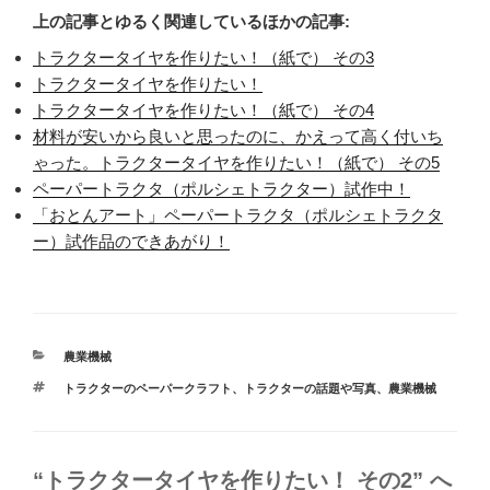
上の記事とゆるく関連しているほかの記事:
トラクタータイヤを作りたい！（紙で） その3
トラクタータイヤを作りたい！
トラクタータイヤを作りたい！（紙で） その4
材料が安いから良いと思ったのに、かえって高く付いち
ゃった。トラクタータイヤを作りたい！（紙で） その5
ペーパートラクタ（ポルシェトラクター）試作中！
「おとんアート」ペーパートラクタ（ポルシェトラクタ
ー）試作品のできあがり！
カ
農業機械
テ
タ
トラクターのペーパークラフト
、
トラクターの話題や写真
、
農業機械
ゴ
グ
リ
ー
“トラクタータイヤを作りたい！ その2” へ