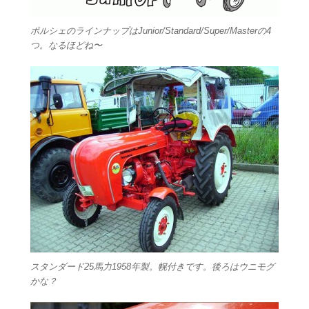
ポルシェのラインナップはJunior/Standard/Super/Masterの4
つ。なるほどね〜
スタンダード25馬力1958年製。幌付きです。後ろはウニモグ
かな？