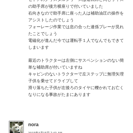
の助手席が後方横座りで付いていました
右向きなので助手席に座った人は補助油圧の操作を
アシストしたのでしょう
フォーレージ作業では息の合った連係プレーが見れ
たことでしょう
電磁化が進んだ今では運転手１人でなんでもできて
しまいます
最近のトラクターは左側にサスペンションのない簡
単な補助席が付いていますね
キャビンのないトラクターで左ステップに無理矢理
子供を乗せてドライブして
滑り落ちた子供が左後ろのタイヤに轢かれてお亡く
なりになる事故がたまにあります
nora
2015年4月15日 7:43 AM