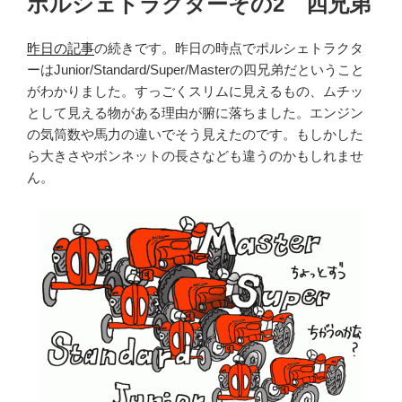
ポルシェトラクターその2 四兄弟
日:
昨日の記事
の続きです。昨日の時点でポルシェトラクタ
ーはJunior/Standard/Super/Masterの四兄弟だということ
がわかりました。すっごくスリムに見えるもの、ムチッ
として見える物がある理由が腑に落ちました。エンジン
の気筒数や馬力の違いでそう見えたのです。もしかした
ら大きさやボンネットの長さなども違うのかもしれませ
ん。