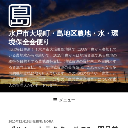
コ
ン
テ
ン
ツ
水戸市大場町・島地区農地・水・環
へ
境保全会便り
ス
ほぼ毎日更新！！水戸市大場町島地区では2009年度から参加して
キ
いる農地水から引続いて、2015年度からは地域資源である農地の
ッ
維持を目的とする農地維持支払、地域資源の質的向上を目的とす
プ
る資源向上支払、そして地域資源の長寿命化、これらからなる多
面的機能支払に取り組んでいます。この活動の様子や「農業」と
「農業機械」、「自然」、近所の「島営農生産組合」について素
人の管理人がレポートします。
メニュー
投
2010年12月18日
投稿者:
NORA
稿