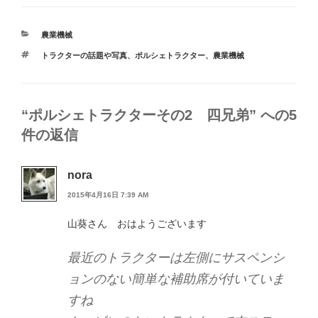
カ
農業機械
テ
タ
トラクターの話題や写真
、
ポルシェトラクター
、
農業機械
ゴ
グ
リ
ー
“ポルシェトラクターその2 四兄弟” への5
件の返信
nora
2015年4月16日 7:39 AM
山葵さん おはようございます
最近のトラクターは左側にサスペンシ
ョンのない簡単な補助席が付いていま
すね