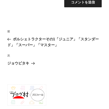
投
前
前
稿
の
ポルシェトラクターその1「ジュニア」「スタンダー
ナ
投
ド」「スーパー」「マスター」
ビ
稿
ゲ
次
次
の
ー
ジョウビタキ
投
シ
稿
ョ
ン