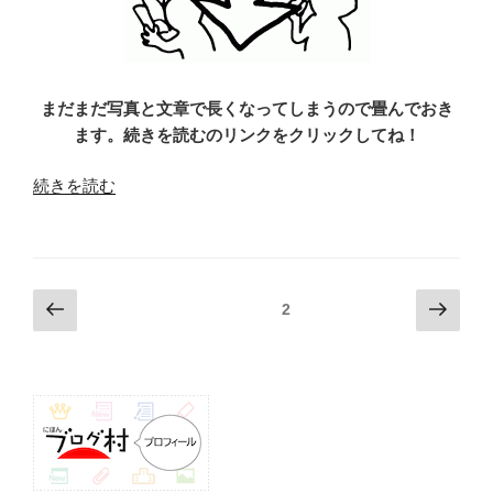
まだまだ写真と文章で長くなってしまうので畳んでおき
ます。続きを読むのリンクをクリックしてね！
“機
続きを読む
械
の
生
存
投
前
次
固定ページ
2
率
の
の
稿
を
ペ
ペ
ナ
考
ー
ー
ビ
え
ジ
ジ
る
ゲ
（ヤ
ー
ン
シ