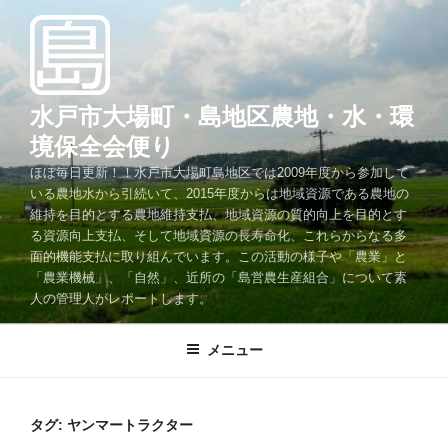
コ
ン
テ
ン
ツ
水戸市大場町・島地区農地・水・環
へ
境保全会便り
ス
ほぼ毎日更新！！水戸市大場町島地区では2009年度から参加して
キ
いる農地水から引続いて、2015年度からは地域資源である農地の
ッ
維持を目的とする農地維持支払、地域資源の質的向上を目的とす
プ
る資源向上支払、そして地域資源の長寿命化、これらからなる多
面的機能支払に取り組んでいます。この活動の様子や「農業」と
「農業機械」、「自然」、近所の「島営農生産組合」について素
人の管理人がレポートします。
メニュー
タグ:
ヤンマートラクター