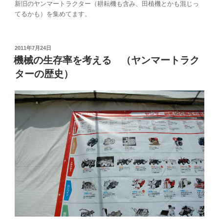
新旧のヤンマートラクター（耕耘機も含み、田植機とかも混じっ
てるかも）を集めてます。
投
2011年7月24日
稿
機械の生存率を考える （ヤンマートラク
日:
ターの歴史）