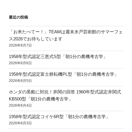
マ
ョ
ー
ン
ト
最近の投稿
ラ
ク
「お米たべてー！」TEAMは週末水戸芸術館のサマーフェ
タ
ス2026でお待ちしています
ー
2026年8月7日
の
1958年型式認定三恵式S型「朝1分の農機考古学」
歴
2026年8月6日
史）”
の
1958年型式認定富士耕耘機PL型「朝1分の農機考古学」
2026年8月5日
ホンダの黒船に対抗！井関の回答 1960年型式認定井関式
KB500型「朝1分の農機考古学」
2026年8月4日
1958年型式認定コイケ6R型「朝1分の農機考古学」
2026年8月3日