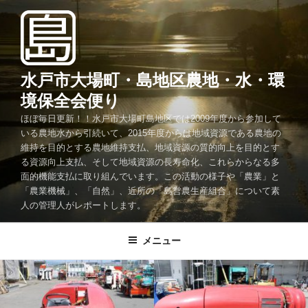
コ
ン
テ
ン
ツ
水戸市大場町・島地区農地・水・環
へ
境保全会便り
ス
ほぼ毎日更新！！水戸市大場町島地区では2009年度から参加して
キ
いる農地水から引続いて、2015年度からは地域資源である農地の
ッ
維持を目的とする農地維持支払、地域資源の質的向上を目的とす
プ
る資源向上支払、そして地域資源の長寿命化、これらからなる多
面的機能支払に取り組んでいます。この活動の様子や「農業」と
「農業機械」、「自然」、近所の「島営農生産組合」について素
人の管理人がレポートします。
メニュー