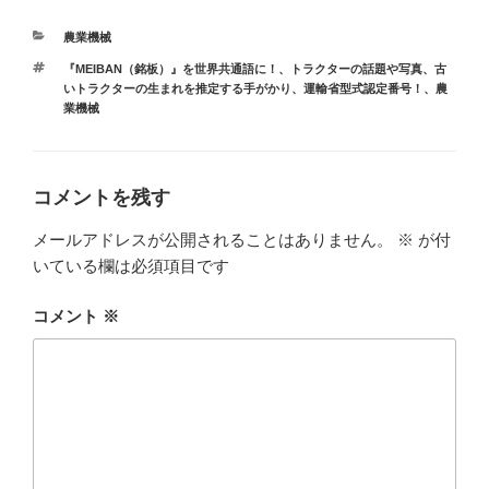
カ
農業機械
テ
タ
『MEIBAN（銘板）』を世界共通語に！
、
トラクターの話題や写真
、
古
ゴ
グ
いトラクターの生まれを推定する手がかり、運輸省型式認定番号！
、
農
リ
業機械
ー
コメントを残す
メールアドレスが公開されることはありません。
※
が付
いている欄は必須項目です
コメント
※