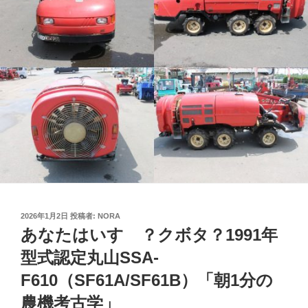
投
2026年1月2日
投稿者:
NORA
稿
あなたはいすゞ？クボタ？1991年
日:
型式認定丸山SSA-
F610（SF61A/SF61B）「朝1分の
農機考古学」