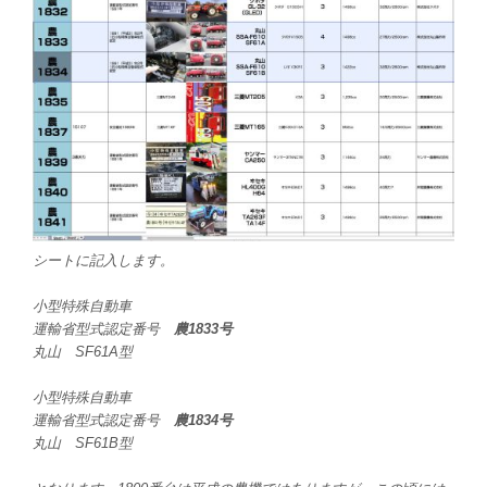
シートに記入します。
小型特殊自動車
運輸省型式認定番号
農1833号
丸山 SF61A型
小型特殊自動車
運輸省型式認定番号
農1834号
丸山 SF61B型