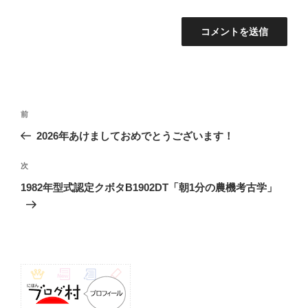
投
前
前
稿
の
2026年あけましておめでとうございます！
ナ
投
ビ
稿
次
次
ゲ
の
1982年型式認定クボタB1902DT「朝1分の農機考古学」
投
ー
稿
シ
ョ
ン