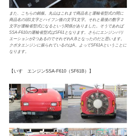
また、こちらの銘板。丸山はこれまで商品名と運輸省型式の間に
商品名の頭1文字とハイフン後の文字1文字。それと最後の数字２
文字が運輸省型式になるという関係がありました。そうであれば
SSA-F610の運輸省型式はSF61となります。さらにエンジンバリ
エーションが2つあるのでそれぞれA,Bとなったのだと思います。
クボタエンジンに振られているのはA。よってSF61Aということに
なります。
【いすゞエンジンSSA-F610（SF61B）】