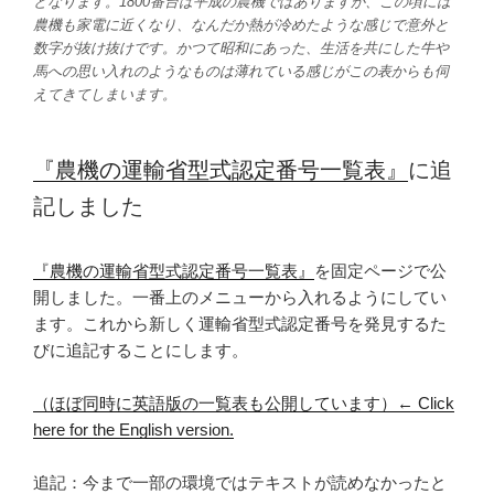
となります。1800番台は平成の農機ではありますが、この頃には
農機も家電に近くなり、なんだか熱が冷めたような感じで意外と
数字が抜け抜けです。かつて昭和にあった、生活を共にした牛や
馬への思い入れのようなものは薄れている感じがこの表からも伺
えてきてしまいます。
『農機の運輸省型式認定番号一覧表』
に追
記しました
『農機の運輸省型式認定番号一覧表』
を固定ページで公
開しました。一番上のメニューから入れるようにしてい
ます。これから新しく運輸省型式認定番号を発見するた
びに追記することにします。
（ほぼ同時に英語版の一覧表も公開しています）← Click
here for the English version.
追記：今まで一部の環境ではテキストが読めなかったと