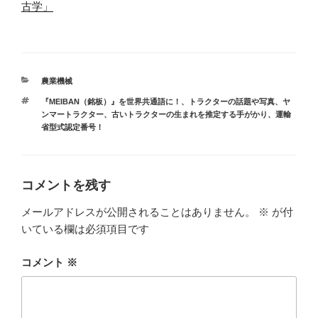
古学」
カ
農業機械
テ
タ
『MEIBAN（銘板）』を世界共通語に！
、
トラクターの話題や写真
、
ヤ
ゴ
グ
ンマートラクター
、
古いトラクターの生まれを推定する手がかり、運輸
リ
省型式認定番号！
ー
コメントを残す
メールアドレスが公開されることはありません。
※
が付
いている欄は必須項目です
コメント
※