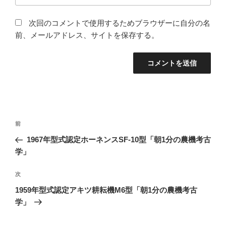
次回のコメントで使用するためブラウザーに自分の名
前、メールアドレス、サイトを保存する。
投
前
前
稿
の
1967年型式認定ホーネンスSF-10型「朝1分の農機考古
ナ
投
学」
ビ
稿
ゲ
次
次
の
ー
1959年型式認定アキツ耕耘機M6型「朝1分の農機考古
投
シ
学」
稿
ョ