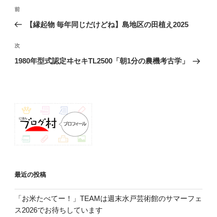
投
前
前
稿
の
【縁起物 毎年同じだけどね】島地区の田植え2025
ナ
投
ビ
稿
次
次
ゲ
の
1980年型式認定ヰセキTL2500「朝1分の農機考古学」
投
ー
稿
シ
ョ
ン
最近の投稿
「お米たべてー！」TEAMは週末水戸芸術館のサマーフェ
ス2026でお待ちしています