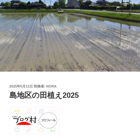
投
2025年5月11日
投稿者:
NORA
稿
島地区の田植え2025
日: