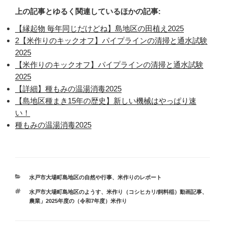
上の記事とゆるく関連しているほかの記事:
【縁起物 毎年同じだけどね】島地区の田植え2025
2【米作りのキックオフ】パイプラインの清掃と通水試験
2025
【米作りのキックオフ】パイプラインの清掃と通水試験
2025
【詳細】種もみの温湯消毒2025
【島地区種まき15年の歴史】新しい機械はやっぱり速
い！
種もみの温湯消毒2025
カ
水戸市大場町島地区の自然や行事
、
米作りのレポート
テ
タ
水戸市大場町島地区のようす
、
米作り（コシヒカリ/飼料稲）動画記事
、
ゴ
グ
農業」2025年度の（令和7年度）米作り
リ
ー