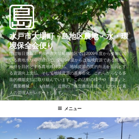
コ
ン
テ
ン
ツ
水戸市大場町・島地区農地・水・環
へ
境保全会便り
ス
ほぼ毎日更新！！水戸市大場町島地区では2009年度から参加して
キ
いる農地水から引続いて、2015年度からは地域資源である農地の
ッ
維持を目的とする農地維持支払、地域資源の質的向上を目的とす
プ
る資源向上支払、そして地域資源の長寿命化、これらからなる多
面的機能支払に取り組んでいます。この活動の様子や「農業」と
「農業機械」、「自然」、近所の「島営農生産組合」について素
人の管理人がレポートします。
メニュー