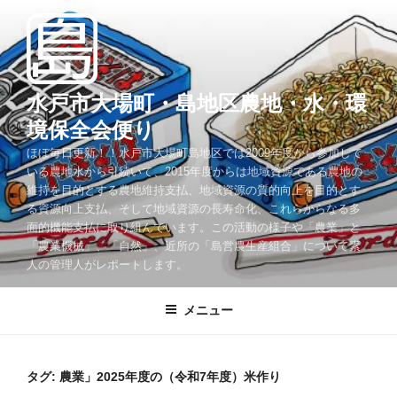
コ
ン
テ
ン
ツ
水戸市大場町・島地区農地・水・環
へ
境保全会便り
ス
ほぼ毎日更新！！水戸市大場町島地区では2009年度から参加して
キ
いる農地水から引続いて、2015年度からは地域資源である農地の
ッ
維持を目的とする農地維持支払、地域資源の質的向上を目的とす
プ
る資源向上支払、そして地域資源の長寿命化、これらからなる多
面的機能支払に取り組んでいます。この活動の様子や「農業」と
「農業機械」、「自然」、近所の「島営農生産組合」について素
人の管理人がレポートします。
メニュー
タグ:
農業」2025年度の（令和7年度）米作り