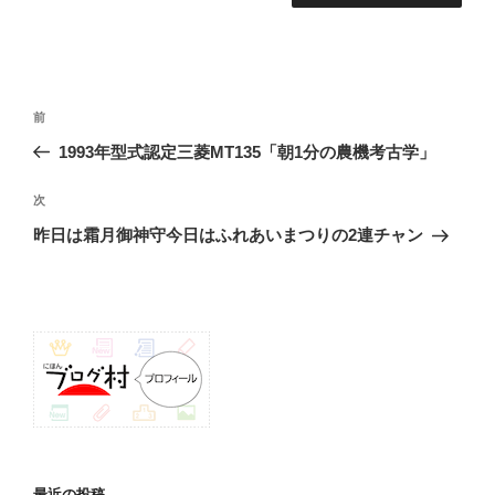
投
前
前
稿
の
1993年型式認定三菱MT135「朝1分の農機考古学」
ナ
投
ビ
稿
次
次
ゲ
の
昨日は霜月御神守今日はふれあいまつりの2連チャン
投
ー
稿
シ
ョ
ン
最近の投稿