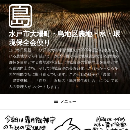
コ
ン
テ
ン
ツ
水戸市大場町・島地区農地・水・環
へ
境保全会便り
ス
ほぼ毎日更新！！水戸市大場町島地区では2009年度から参加して
キ
いる農地水から引続いて、2015年度からは地域資源である農地の
ッ
維持を目的とする農地維持支払、地域資源の質的向上を目的とす
プ
る資源向上支払、そして地域資源の長寿命化、これらからなる多
面的機能支払に取り組んでいます。この活動の様子や「農業」と
「農業機械」、「自然」、近所の「島営農生産組合」について素
人の管理人がレポートします。
メニュー