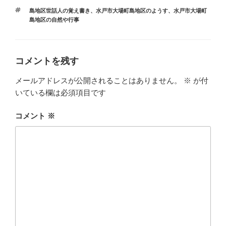
テ
タ
島地区世話人の覚え書き
、
水戸市大場町島地区のようす
、
水戸市大場町
ゴ
グ
島地区の自然や行事
リ
ー
コメントを残す
メールアドレスが公開されることはありません。
※
が付
いている欄は必須項目です
コメント
※