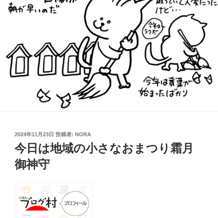
投
2024年11月23日
投稿者:
NORA
稿
今日は地域の小さなおまつり霜月
日:
御神守