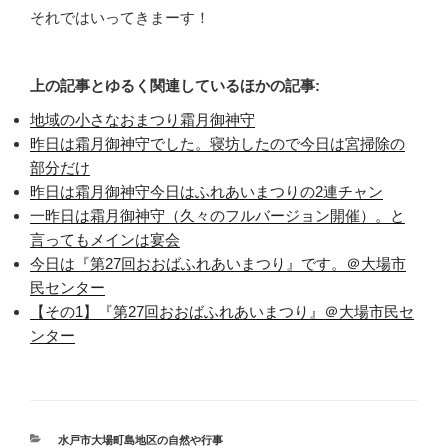
それではいってきまーす！
上の記事とゆるく関連しているほかの記事:
地域の小さなおまつり霜月御神守
昨日は霜月御神守でした。寝坊したので今日は宮掃除の
部分だけ
昨日は霜月御神守今日はふれあいまつりの2連チャン
一昨日は霜月御神守（久々のフルバージョン開催）。と
言ってもメインは宴会
今日は『第27回おおばふれあいまつり』です。＠大場市
民センター
【その1】『第27回おおばふれあいまつり』＠大場市民セ
ンター
カ
水戸市大場町島地区の自然や行事