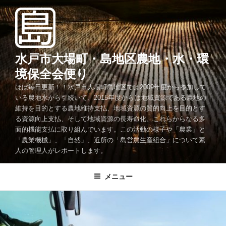
コ
ン
テ
ン
ツ
水戸市大場町・島地区農地・水・環
へ
境保全会便り
ス
ほぼ毎日更新！！水戸市大場町島地区では2009年度から参加して
キ
いる農地水から引続いて、2015年度からは地域資源である農地の
ッ
維持を目的とする農地維持支払、地域資源の質的向上を目的とす
プ
る資源向上支払、そして地域資源の長寿命化、これらからなる多
面的機能支払に取り組んでいます。この活動の様子や「農業」と
「農業機械」、「自然」、近所の「島営農生産組合」について素
人の管理人がレポートします。
メニュー