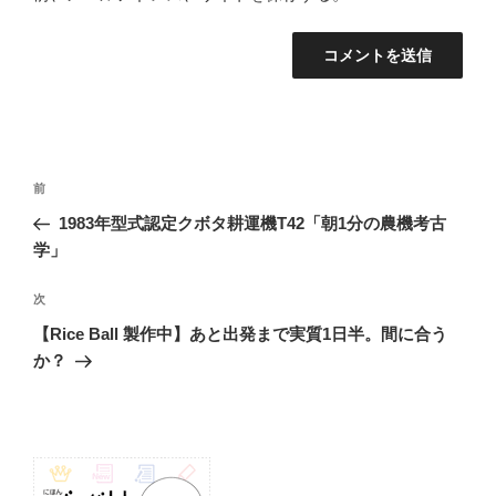
投
前
前
稿
の
1983年型式認定クボタ耕運機T42「朝1分の農機考古
ナ
投
学」
ビ
稿
ゲ
次
次
の
ー
【Rice Ball 製作中】あと出発まで実質1日半。間に合う
投
シ
か？
稿
ョ
ン