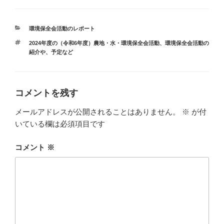
カ
環境保全会活動のレポート
テ
タ
2024年度の（令和6年度）農地・水・環境保全会活動
、
環境保全会活動の
ゴ
グ
紹介や、予定など
リ
ー
コメントを残す
メールアドレスが公開されることはありません。
※
が付
いている欄は必須項目です
コメント
※