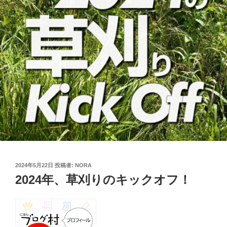
投
2024年5月22日
投稿者:
NORA
稿
2024年、草刈りのキックオフ！
日: